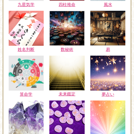
九星気学
四柱推命
風水
姓名判断
数秘術
易
未来鑑定
算命学
夢占い