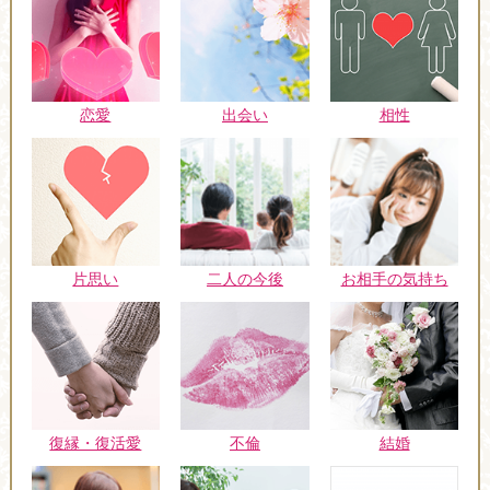
恋愛
出会い
相性
片思い
二人の今後
お相手の気持ち
復縁・復活愛
不倫
結婚