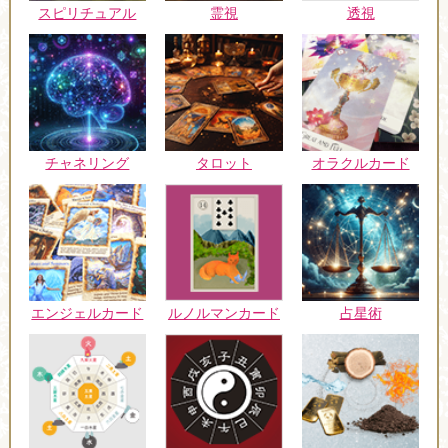
スピリチュアル
霊視
透視
チャネリング
タロット
オラクルカード
エンジェルカード
ルノルマンカード
占星術