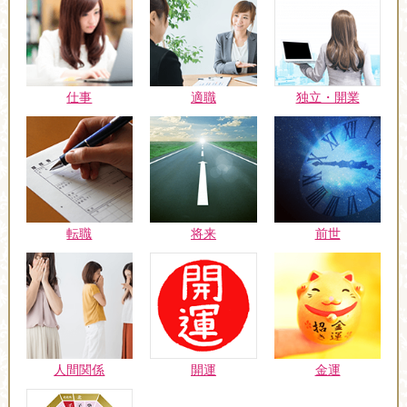
仕事
適職
独立・開業
転職
将来
前世
人間関係
開運
金運