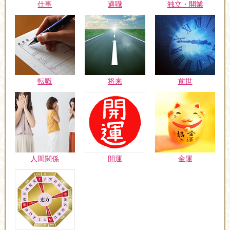
仕事
適職
独立・開業
転職
将来
前世
人間関係
開運
金運