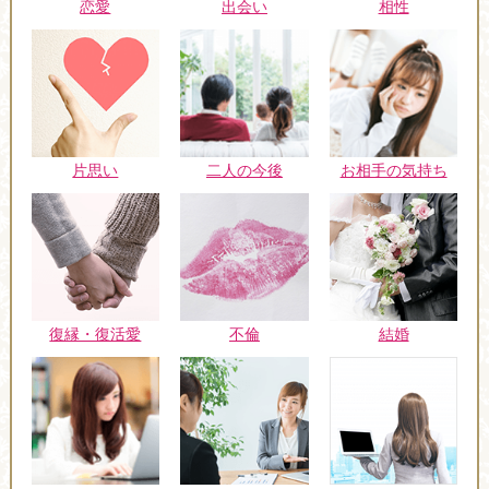
恋愛
出会い
相性
片思い
二人の今後
お相手の気持ち
復縁・復活愛
不倫
結婚