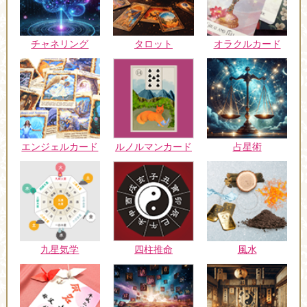
チャネリング
タロット
オラクルカード
エンジェルカード
ルノルマンカード
占星術
九星気学
四柱推命
風水