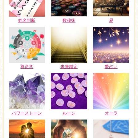
姓名判断
数秘術
易
未来鑑定
算命学
夢占い
パワーストーン
ルーン
オーラ