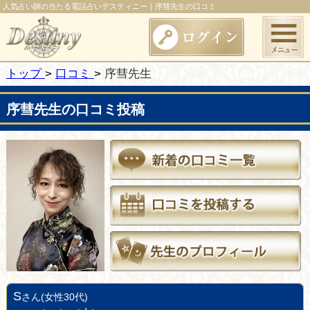
人気占い師の当たる電話占いデスティニー｜序彗先生の口コミ
トップ
口コミ
序彗先生
序彗先生の口コミ投稿
S
さん(女性30代)