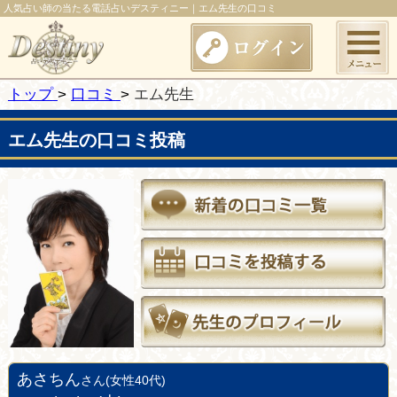
人気占い師の当たる電話占いデスティニー｜エム先生の口コミ
トップ
口コミ
エム先生
エム先生の口コミ投稿
あさちん
さん(女性40代)