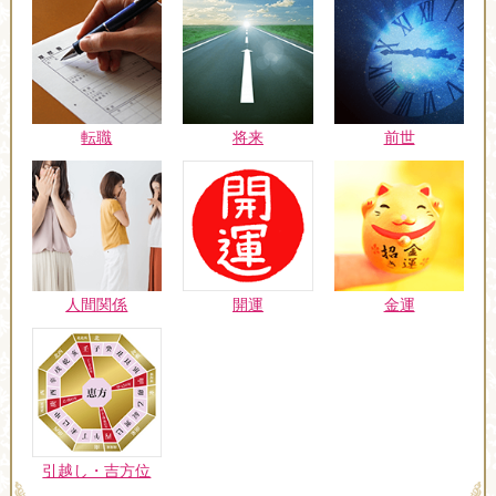
転職
将来
前世
人間関係
開運
金運
引越し・吉方位