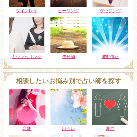
ツインレイ
ヒーリング
ダウジング
カウンセリング
失せ物
波動修正
相談したいお悩み別で占い師を探す
恋愛
出会い
相性