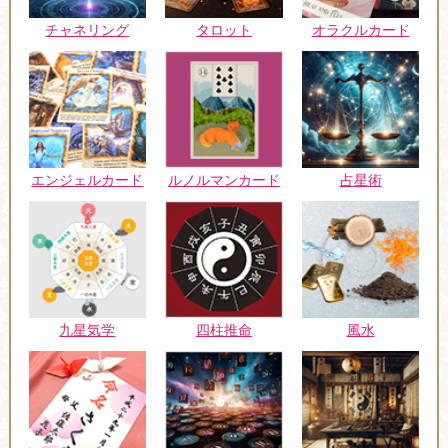
チャネリング
タロット
オラクルカード
エンジェルカード
ルノルマンカード
占星術
九星気学
四柱推命
風水