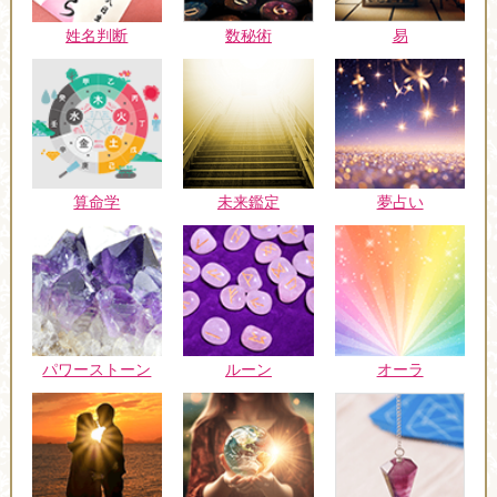
姓名判断
数秘術
易
未来鑑定
算命学
夢占い
パワーストーン
ルーン
オーラ