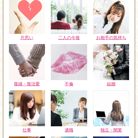
片思い
二人の今後
お相手の気持ち
復縁・復活愛
不倫
結婚
仕事
適職
独立・開業