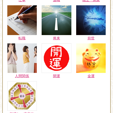
仕事
適職
独立・開業
転職
将来
前世
人間関係
開運
金運