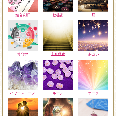
姓名判断
数秘術
易
未来鑑定
算命学
夢占い
パワーストーン
ルーン
オーラ