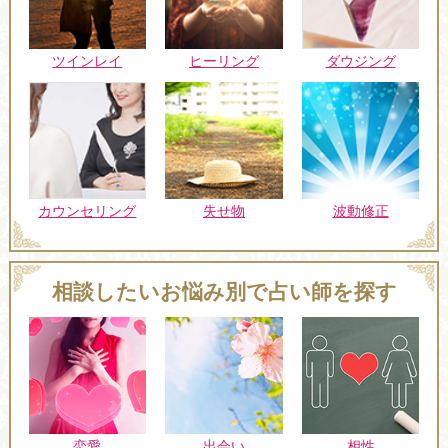
ツインレイ
ヒーリング
ダウジング
カウンセリング
失せ物
波動修正
相談したいお悩み別で占い師を探す
恋愛
出会い
相性