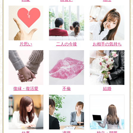
片思い
二人の今後
お相手の気持ち
復縁・復活愛
不倫
結婚