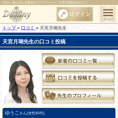
人気占い師の当たる電話占いデスティニー｜天宮月瑚先生の口コミ
トップ
口コミ
天宮月瑚先生
天宮月瑚先生の口コミ投稿
ゆうこ
さん(女性40代)