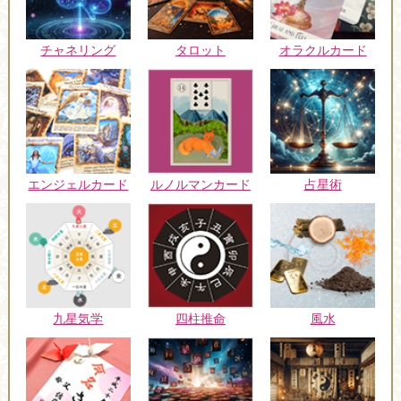
チャネリング
タロット
オラクルカード
エンジェルカード
ルノルマンカード
占星術
九星気学
四柱推命
風水