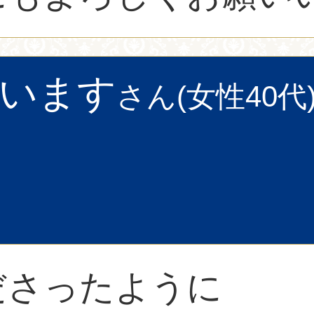
います
さん(女性40代
ださったように