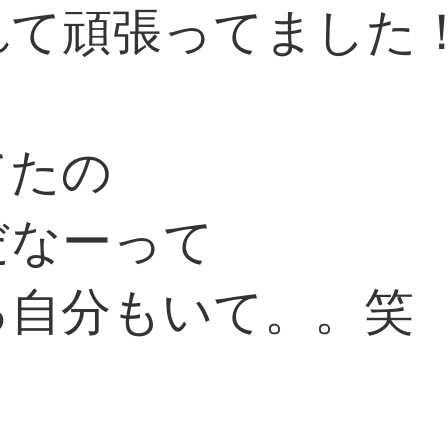
れて頑張ってました
てたの
だなーって
る自分もいて。。笑