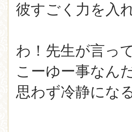
彼すごく力を入
わ！先生が言っ
こーゆー事なん
思わず冷静にな