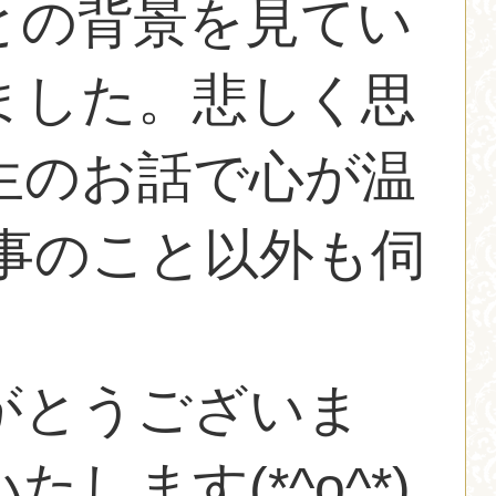
との背景を見てい
ました。悲しく思
生のお話で心が温
仕事のこと以外も伺
がとうございま
ます(*^o^*)