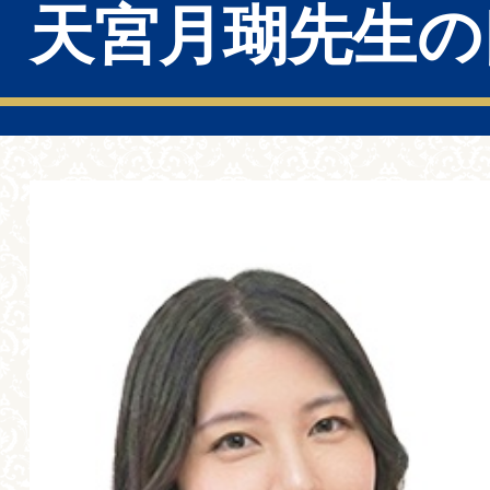
天宮月瑚先生の