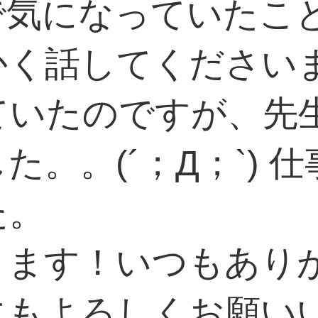
で気になっていたこ
かく話してください
ていたのですが、先
た。。(´；Д；`) 
た。
ります！いつもあり
よろしくお願いいたし