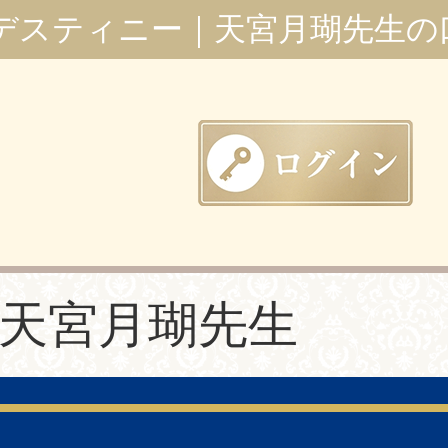
デスティニー｜天宮月瑚先生の
天宮月瑚先生