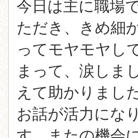
今日は主に職場
ただき、きめ細
ってモヤモヤし
まって、涙しまし
えて助かりまし
お話が活力にな
す。またの機会にも