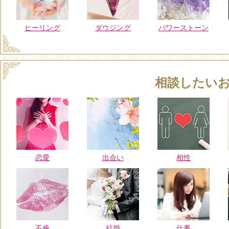
ヒーリング
ダウジング
パワーストーン
相談したい
恋愛
出会い
相性
不倫
結婚
仕事