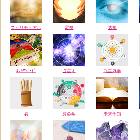
スピリチュアル
霊視
透視
ﾙﾉﾙﾏﾝｶｰﾄﾞ
占星術
九星気学
易
算命学
未来予知