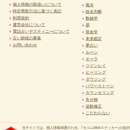
個人情報の取扱いについて
風水
特定商取引法に基づく表記
姓名判断
利用規約
数秘学
運営会社について
易
電話占いデスティニーについて
算命学
占い師様の募集
未来鑑定
お問い合わせ
夢占い
ルーン
オーラ
ツインレイ
ヒーリング
ダウジング
パワーストーン
カウンセリング
失せ物
波動修正
こだわらない
当サイトでは、個人情報保護のため、｢セコムWebステッカー｣の貼付