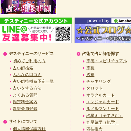
デスティニーのサービス
占術で占い師を探す
初めてご利用の方
霊感・スピリチュアル
占い師検索
霊視
みんなの口コミ
透視
占い師待機＆予定一覧
チャネリング
占いをする方法
タロット
よくある質問
オラクルカード
鑑定料金案内
エンジェルカード
新規会員登録
ルノルマンカード
占星術（全て含む）
サイトについて
九星気学（気学）
個人情報保護方針
四柱推命