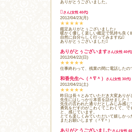
ありがとうございました。

さん(女性 40代)
2012/04/23(月)
★★★★★
鑑定ありがとぅございました♪
暖かく優しく楽しい鑑定で気持ち良く
自然に自分らしく行ってみますね
ありがとぅございました
ありがとぅございます
さん(女性 40代
2012/04/22(日)
★★★★★
仕事終わって、残業の間に電話したの
和香先生へ（＾∇＾）
さん(女性 30代)
2012/04/21(土)
★★★★★
昨日は長々とみていただき大変ありが
先生にはしっかり本音を話せました！
先生の言われた通りだとしみじみ感じ
勇気をだすのがこわくてこわくて、で
と、感じています。
とても楽しくみていただいて嬉しかったで
またお願いします（＾∇＾）
ありがとうございました
さん(女性 40