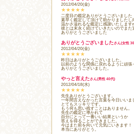
2012/04/20(金)
★★★★★
二度目の鑑定ありがとうございました
素早く鑑定して頂けて助かりましたし尚
温かさ溢れるな鑑定に感謝いたしますm(
彼とは末永く続けていきたいのでまた
ありがとうございました
ありがとうございました
さん(女性 30
2012/04/20(金)
★★★★★
昨日はありがとうございました。
以前のような関係に戻れるように頑張
ありがとうございました。
やっと言えた
さん(男性 40代)
2012/04/18(水)
★★★★★
先生ありがとうございます。
一年間言えなかった言葉を今日いいま
とてもスッキリです。
もう何も思い残すことはありません。
先生の鑑定に導かれて
自分にとって一番いい結果というか
答えを得ることができました。
今はまた前を向いて元気にいきます！
本当にありがとう。