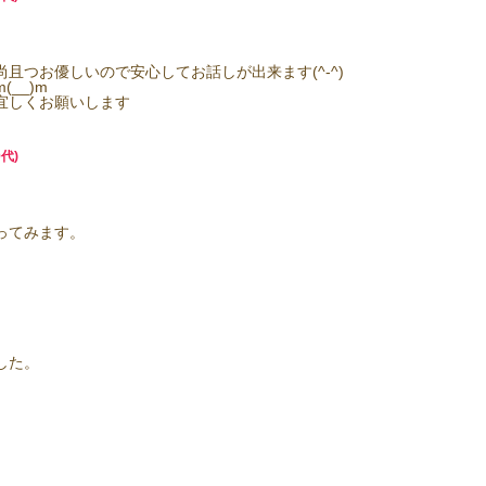
且つお優しいので安心してお話しが出来ます(^-^)
__)m
宜しくお願いします
代)
ってみます。
した。