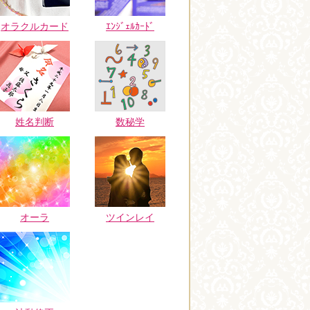
オラクルカード
ｴﾝｼﾞｪﾙｶｰﾄﾞ
姓名判断
数秘学
オーラ
ツインレイ