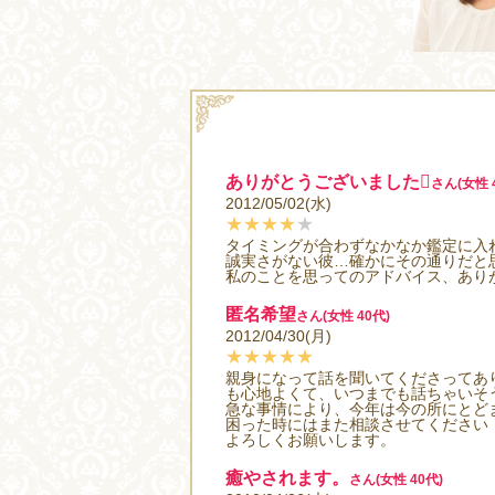
ありがとうございました
さん(女性 
2012/05/02(水)
★★★★
★
タイミングが合わずなかなか鑑定に入
誠実さがない彼…確かにその通りだと
私のことを思ってのアドバイス、あり
匿名希望
さん(女性 40代)
2012/04/30(月)
★★★★★
親身になって話を聞いてくださってあ
も心地よくて、いつまでも話ちゃいそ
急な事情により、今年は今の所にとど
困った時にはまた相談させてください
よろしくお願いします。
癒やされます。
さん(女性 40代)