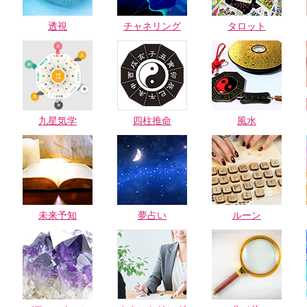
透視
チャネリング
タロット
九星気学
四柱推命
風水
未来予知
夢占い
ルーン