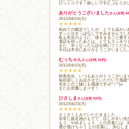
びっくりです！嬉しいです(/_;)もう少し
ありがとうございました
さん(女性 40
2012/04/24(火)
★★★★★
初めての鑑定でしたが、とても温かい
ずっと泣きっぱなしですみませんでし
私も先生のように、彼をまるごと愛す
電話を切ったあとは、とてもスッキリ
また、辛くなったら話を聞いてくださ
今日は本当にありがとうございました
むっちゃん
さん(女性 30代)
2012/04/23(月)
★★★★★
和香先生、いつもありがとうございま
毎回楽しくお話させていただいて感謝です
先生とのご縁にも感謝ですo(^▽^)o
またお邪魔しまーす！
ひさしま
さん(女性 50代)
2012/04/23(月)
★★★★★
さくさくとみていただきました。
非常に親近感がもてて、話しやすい先
もう、やめましょう…との言葉には、
運が逃げちゃう との言葉に、決心しま