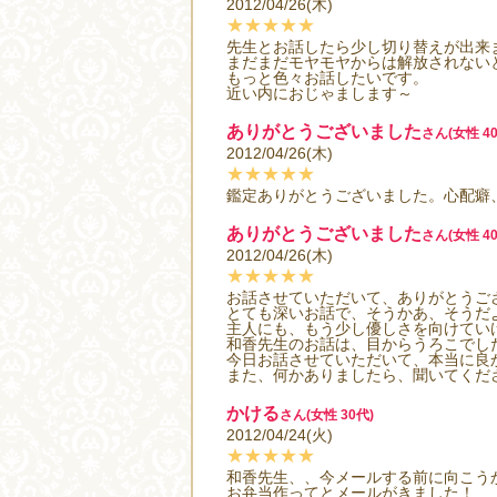
2012/04/26(木)
★★★★★
先生とお話したら少し切り替えが出来
まだまだモヤモヤからは解放されない
もっと色々お話したいです。
近い内におじゃまします～
ありがとうございました
さん(女性 40
2012/04/26(木)
★★★★★
鑑定ありがとうございました。心配癖
ありがとうございました
さん(女性 40
2012/04/26(木)
★★★★★
お話させていただいて、ありがとうご
とても深いお話で、そうかあ、そうだ
主人にも、もう少し優しさを向けてい
和香先生のお話は、目からうろこでし
今日お話させていただいて、本当に良
また、何かありましたら、聞いてくだ
かける
さん(女性 30代)
2012/04/24(火)
★★★★★
和香先生、、今メールする前に向こう
お弁当作ってとメールがきました！