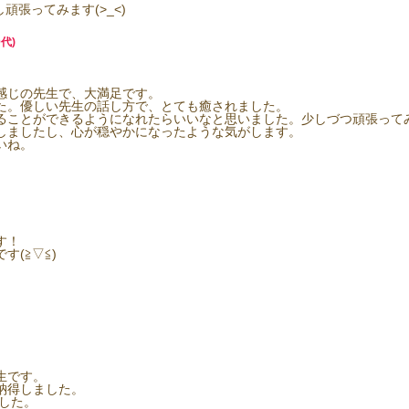
頑張ってみます(>_<)
代)
感じの先生で、大満足です。
た。優しい先生の話し方で、とても癒されました。
ることができるようになれたらいいなと思いました。少しづつ頑張って
しましたし、心が穏やかになったような気がします。
いね。
。
す！
(≧▽≦)
生です。
納得しました。
した。