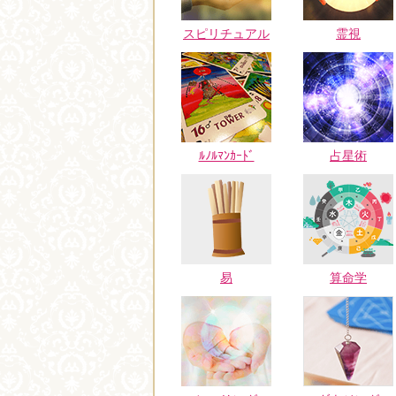
スピリチュアル
霊視
ﾙﾉﾙﾏﾝｶｰﾄﾞ
占星術
易
算命学