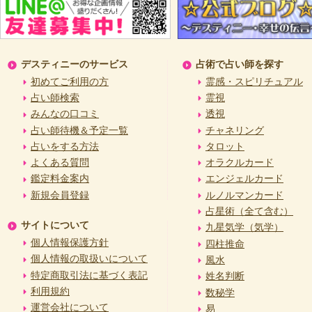
デスティニーのサービス
占術で占い師を探す
初めてご利用の方
霊感・スピリチュアル
占い師検索
霊視
みんなの口コミ
透視
占い師待機＆予定一覧
チャネリング
占いをする方法
タロット
よくある質問
オラクルカード
鑑定料金案内
エンジェルカード
新規会員登録
ルノルマンカード
占星術（全て含む）
サイトについて
九星気学（気学）
個人情報保護方針
四柱推命
個人情報の取扱いについて
風水
特定商取引法に基づく表記
姓名判断
利用規約
数秘学
運営会社について
易