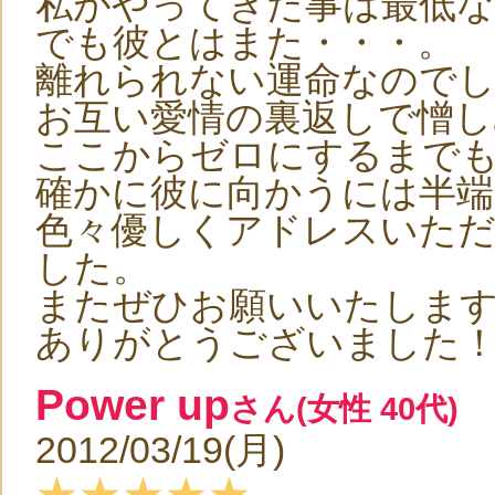
私がやってきた事は最低な
でも彼とはまた・・・。
離れられない運命なので
お互い愛情の裏返しで憎し
ここからゼロにするまで
確かに彼に向かうには半端
色々優しくアドレスいた
した。
またぜひお願いいたしま
ありがとうございました
Power up
さん(女性 40代)
2012/03/19(月)
★★★★★