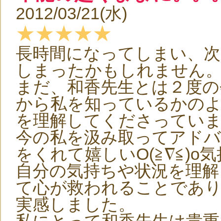
2012/03/21(水)
★★★★★
長時間になってしまい、次
しまったかもしれません
まだ、和香先生とは２度の
から私を知っているかの
を理解してくださってい
今の私を汲み取ってアド
をくれて嬉しいO(≧∇≦)
自分の気持ちや状況を理解
て心が救われることであ
実感しました。