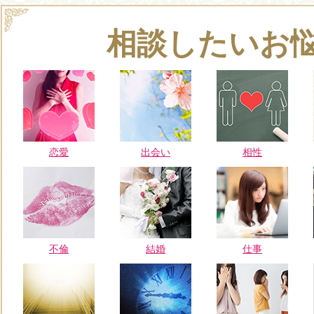
相談したいお
恋愛
出会い
相性
不倫
結婚
仕事