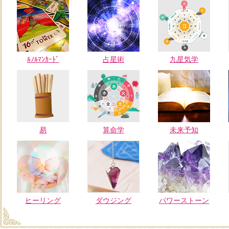
ﾙﾉﾙﾏﾝｶｰﾄﾞ
占星術
九星気学
易
算命学
未来予知
ヒーリング
ダウジング
パワーストーン