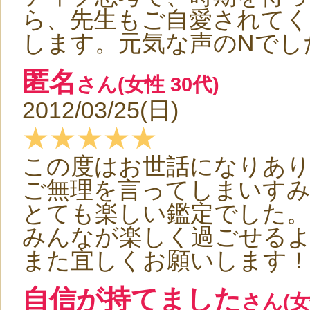
ら、先生もご自愛されてく
します。元気な声のNでし
匿名
さん(女性 30代)
2012/03/25(日)
★★★★★
この度はお世話になりあ
ご無理を言ってしまいす
とても楽しい鑑定でした。
みんなが楽しく過ごせる
また宜しくお願いします
自信が持てました
さん(女