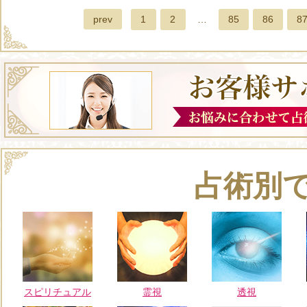
prev
1
2
…
85
86
8
占術別
スピリチュアル
霊視
透視