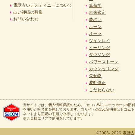
電話占いデスティニーについて
算命学
占い師様の募集
未来鑑定
お問い合わせ
夢占い
ルーン
オーラ
ツインレイ
ヒーリング
ダウジング
パワーストーン
カウンセリング
失せ物
波動修正
こだわらない
当サイトでは、個人情報保護のため、｢セコムWebステッカー｣の貼付
を用いた暗号化を施しております。当サイトのSSL証明書はセコム
ネットより正規の手順で取得しております。
※会員様エリアで使用をしています。
©2008- 2026 電話占