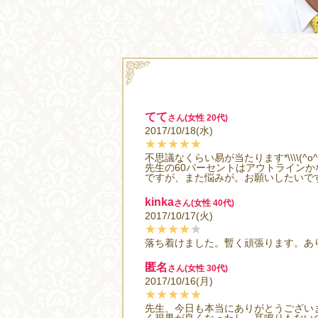
てて
さん(女性 20代)
2017/10/18(水)
★★★★★
不思議なくらい易が当たります*\\\\(^o^)
先生の60パーセントはアウトラインか
ですが、また悩みが。お願いしたいで
kinka
さん(女性 40代)
2017/10/17(火)
★★★★
★
落ち着けました。暫く頑張ります。あ
匿名
さん(女性 30代)
2017/10/16(月)
★★★★★
先生、今日も本当にありがとうござい