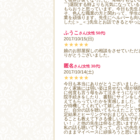
く視界が良くなったし、耳鳴りもないの
￣)退院する時よりも元気になってい
もらおうと思っています。今日も先生
そ、色んな職業の方と関わって、学生
業を頑張ります。先生にヘルパーも向
した(;＞_＜;)先生とお話できるとやっ
ふうこ
さん(女性 50代)
2017/10/15(日)
★★★★★
娘のお部屋探しの相談をさせていただ
りがとうございました。
匿名
さん(女性 30代)
2017/10/14(土)
★★★★★
今日も本当にありがとうございました
かく家族には弱い姿は見せない母が病
に何度も言う母をみて泣きそうになり
院手続きをしたり、書類にサインをし
えてもらっていたかを実感しました。
が待機してくれていて嬉しかったし、
だ、自分の話を聴いてもらえたことで緊
定結果とヒーリングやおまじないのこ
ることも教えて下さる優しい先生です
い！」と他の先生は仰ると思いますが
私の話も聴いて下さって、占いの先生
のままマイペースに頑張ろうと思いました。