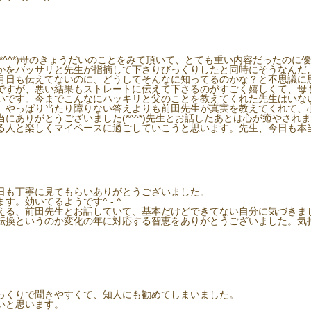
*^^*)母のきょうだいのことをみて頂いて、とても重い内容だったのに
かをバッサリと先生が指摘して下さりびっくりしたと同時にそうなんだ
月日も伝えてないのに、どうしてそんなに知ってるのかな？と不思議に
ですが、悪い結果もストレートに伝えて下さるのがすごく嬉しくて、母
いです。今までこんなにハッキリと父のことを教えてくれた先生はいな
、やっぱり当たり障りない答えよりも前田先生が真実を教えてくれて、
にありがとうございました(*^^*)先生とお話したあとは心が癒やされ
人と楽しくマイペースに過ごしていこうと思います。先生、今日も本当に
日も丁寧に見てもらいありがとうございました。
。効いてるようです^ - ^
える、前田先生とお話していて、基本だけどできてない自分に気づきま
転換というのか変化の年に対応する智恵をありがとうございました。気
っくりで聞きやすくて、知人にも勧めてしまいました。
いと思います。