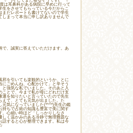
^*)そしてまた寝るそうです( ￣▽
今度は耳鼻科がある病院に早めに行って
学生をさせてもらっている今だからこ
はまだレポートも書けてないので学生
てしまって本当に申し訳ありませんで
柄で、誠実に答えていただけます。あ
風邪を引いても楽観的というか、とに
当にごめんね、心配かけて」と辛そう
」と強気な私でいました。そのあと入
のことで、今まで私が母にどれだけ支
康運を知りたいと言っていたので先生
らえて、とても元気が出ました。た
になっていました(*^^*)先生の鑑
お持ちで占術の知識も豊富で美に関す
す。心細い時ほど「しっかりしなさ
優しく温かみのある冷静で無理難題な
お話すると心が整理できます。私は今
☆