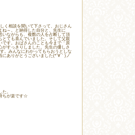
優しく相談を聞いて下さって、おじさん
よね～。と納得した自分と、先生に
思いながらも、複数の人を占断して頂
もとても喜んでいました。そして父親
いです。おばさんのことも今まで「原
心がすっきりしました。先生の優しさ
ます。みんなにわかってもらおうとしな
ありがとうございました(*´∀｀)ノ
した。
持ちが楽です☆