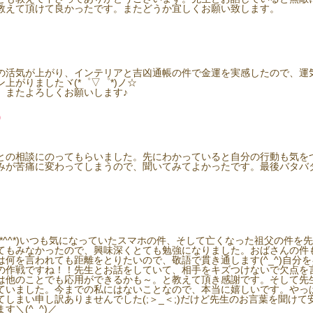
教えて頂けて良かったです。またどうか宜しくお願い致します。
の活気が上がり、インテリアと吉凶通帳の件で金運を実感したので、運
上がりましたヾ(*゜▽゜*)ノ☆
、またよろしくお願いします♪
)
との相談にのってもらいました。先にわかっていると自分の行動も気を
みが苦痛に変わってしまうので、聞いてみてよかったです。最後バタバ
*^^*)いつも気になっていたスマホの件、そして亡くなった祖父の件を
てもみなかったので、興味深くとても勉強になりました。おばさんの件
何を言われても距離をとりたいので、敬語で貫き通します(^_^)自分
の作戦ですね！！先生とお話をしていて、相手をキズつけないで欠点を
は他のことでも応用ができるかも～。と教えて頂き感謝です。そして先
ていました。今までの私にはないことなので、本当に嬉しいです。やっ
しまい申し訳ありませんでした(;＞_＜;)だけど先生のお言葉を聞け
＼(^_^)／