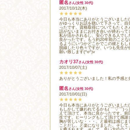
匿名
さん(女性 30代)
2017/10/12(木)
★★★★★
今日も本当にありがとうございました(
がゆっくりお話を聴いて下さって、自
ったです。資格取得についてもたくさ
話がないままにお付き合いが終わって
私が活かされるし、安心できる人でし
良かったです。もう約20年前のことな
るようにいつかどこかでこの彼ともしも会
脱線したり色々ですが、いつも先生が
願い致します(^o^)v
カオリ37
さん(女性 30代)
2017/10/07(土)
★★★★★
ありがとうございました！私の予感と
匿名
さん(女性 30代)
2017/10/01(日)
★★★★★
今日も本当にありがとうございました(
もしかして嫌われてるかも( ￣▽￣
えて頂けて、本当に良かったです。前
生です。ヒーリングもして頂けて感謝
胸が苦しいな・・・。と最初は感じま
ことだし。と楽になりました。そして
と癒されます。そして、良い方位のこ