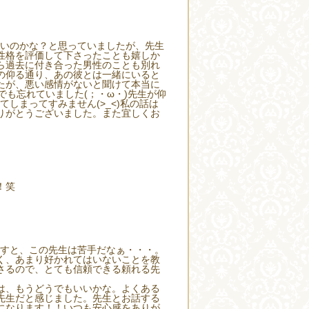
たいのかな？と思っていましたが、先生
性格を評価して下さったことも嬉しか
ら過去に付き合った男性のことも別れ
の仰る通り、あの彼とは一緒にいると
たが、悪い感情がないと聞けて本当に
も忘れていました(；・ω・)先生が仰
しまってすみません(>_<)私の話は
りがとうございました。また宜しくお
！笑
ますと、この先生は苦手だなぁ・・・。
なく、あまり好かれてはいないことを教
さるので、とても信頼できる頼れる先
は、もうどうでもいいかな。よくある
先生だと感じました。先生とお話する
になります！！いつも安心感をありが