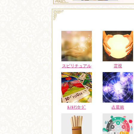
スピリチュアル
霊視
ﾙﾉﾙﾏﾝｶｰﾄﾞ
占星術