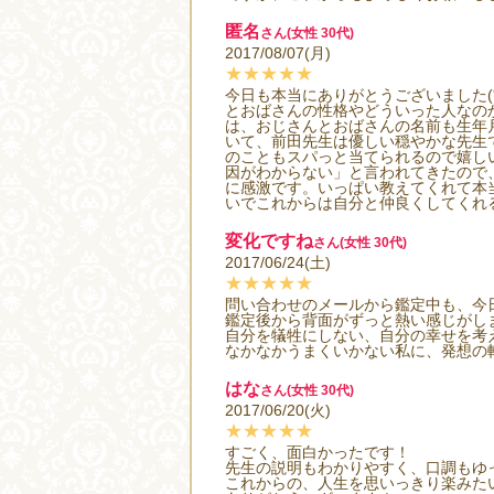
匿名
さん(女性 30代)
2017/08/07(月)
★★★★★
今日も本当にありがとうございました(
とおばさんの性格やどういった人なの
は、おじさんとおばさんの名前も生年
いて、前田先生は優しい穏やかな先生
のこともスパっと当てられるので嬉し
因がわからない」と言われてきたので
に感激です。いっぱい教えてくれて本当
いでこれからは自分と仲良くしてくれる
変化ですね
さん(女性 30代)
2017/06/24(土)
★★★★★
問い合わせのメールから鑑定中も、今
鑑定後から背面がずっと熱い感じがします
自分を犠牲にしない、自分の幸せを考
なかなかうまくいかない私に、発想の
はな
さん(女性 30代)
2017/06/20(火)
★★★★★
すごく、面白かったです！
先生の説明もわかりやすく、口調もゆ
これからの、人生を思いっきり楽みた