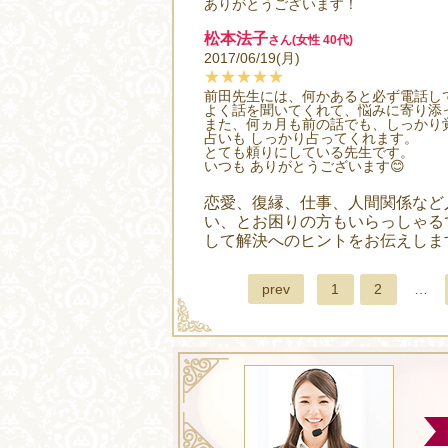
ありがとうございます！
松本法子
さん(女性 40代)
2017/06/19(月)
★★★★★
前田先生には、何かあると必ず電話し
よく話を聞いてくれて、悩みに寄り添
また、何ヵ月も前の話でも、しっかり
占いも しっかり占ってくれます。
とても頼りにしている先生です。
いつも ありがとうございます😊
恋愛、復縁、仕事、人間関係など
い、とお困りの方もいらっしゃる
して解決へのヒントをお伝えしま
prev
1
2
…