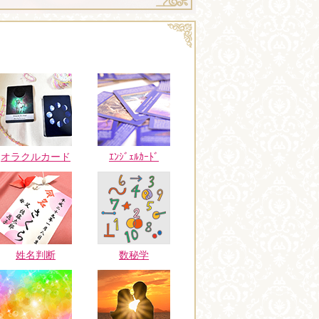
オラクルカード
ｴﾝｼﾞｪﾙｶｰﾄﾞ
姓名判断
数秘学