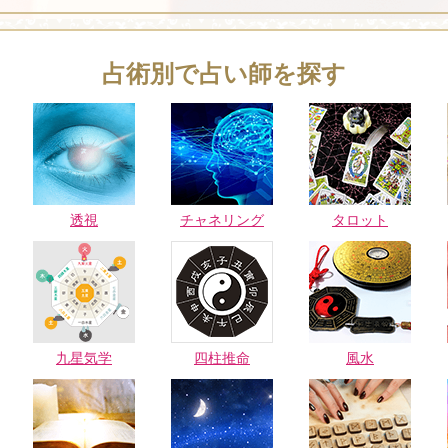
占術別で占い師を探す
透視
チャネリング
タロット
九星気学
四柱推命
風水