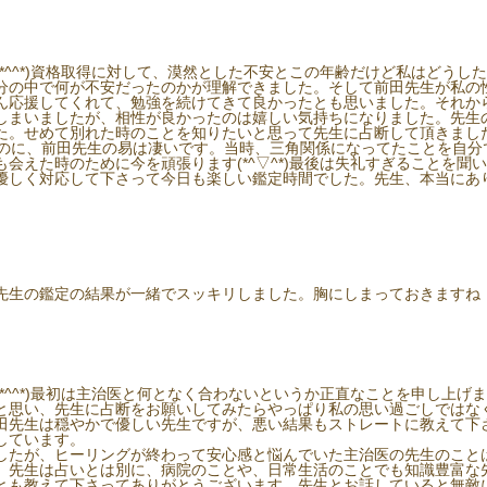
*^^*)資格取得に対して、漠然とした不安とこの年齢だけど私はどうし
分の中で何が不安だったのかが理解できました。そして前田先生が私の
ん応援してくれて、勉強を続けてきて良かったとも思いました。それか
しまいましたが、相性が良かったのは嬉しい気持ちになりました。先生
た。せめて別れた時のことを知りたいと思って先生に占断して頂きまし
のに、前田先生の易は凄いです。当時、三角関係になってたことを自分で
えた時のために今を頑張ります(*^▽^*)最後は失礼すぎることを聞いて
優しく対応して下さって今日も楽しい鑑定時間でした。先生、本当にあ
先生の鑑定の結果が一緒でスッキリしました。胸にしまっておきますね
*^^*)最初は主治医と何となく合わないというか正直なことを申し上げ
)っと思い、先生に占断をお願いしてみたらやっぱり私の思い過ごしでは
田先生は穏やかで優しい先生ですが、悪い結果もストレートに教えて下
しています。
したが、ヒーリングが終わって安心感と悩んでいた主治医の先生のこと
、先生は占いとは別に、病院のことや、日常生活のことでも知識豊富な
とも教えて下さってありがとうございます。先生とお話していると無敵