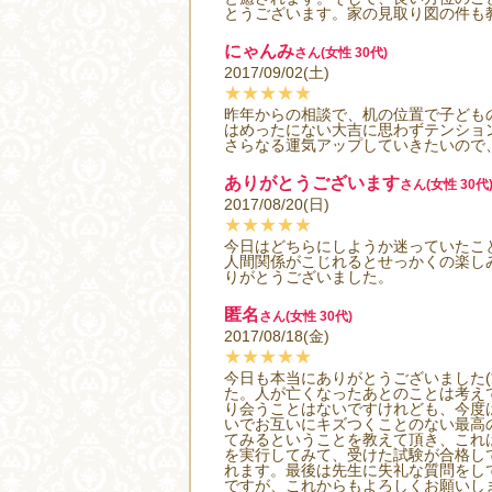
とうございます。家の見取り図の件も
にゃんみ
さん(女性 30代)
2017/09/02(土)
★★★★★
昨年からの相談で、机の位置で子ども
はめったにない大吉に思わずテンション
さらなる運気アップしていきたいので
ありがとうございます
さん(女性 30代
2017/08/20(日)
★★★★★
今日はどちらにしようか迷っていたこ
人間関係がこじれるとせっかくの楽し
りがとうございました。
匿名
さん(女性 30代)
2017/08/18(金)
★★★★★
今日も本当にありがとうございました(
た。人が亡くなったあとのことは考え
り会うことはないですけれども、今度は
いでお互いにキズつくことのない最高
てみるということを教えて頂き、これ
を実行してみて、受けた試験が合格し
れます。最後は先生に失礼な質問をして
ですが、これからもよろしくお願いします