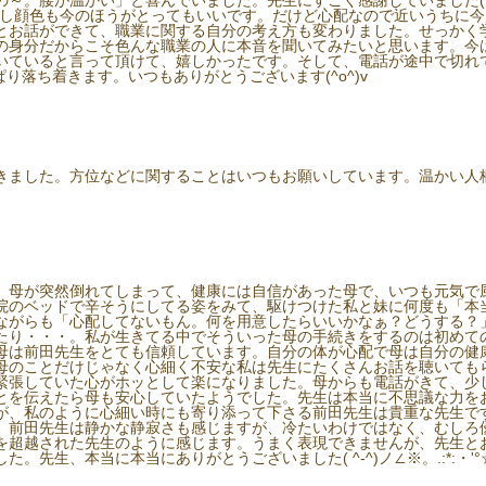
～。腰が温かい」と喜んでいました。先生にすごく感謝していました(*^▽
るし顔色も今のほうがとってもいいです。だけど心配なので近いうちに
とお話ができて、職業に関する自分の考え方も変わりました。せっかく
の身分だからこそ色んな職業の人に本音を聞いてみたいと思います。今
いていると言って頂けて、嬉しかったです。そして、電話が途中で切れ
ぱり落ち着きます。いつもありがとうございます(^o^)v
きました。方位などに関することはいつもお願いしています。温かい人
。母が突然倒れてしまって、健康には自信があった母で、いつも元気で
院のベッドで辛そうにしてる姿をみて、駆けつけた私と妹に何度も「本
ながらも「心配してないもん。何を用意したらいいかなぁ？どうする？
たり・・・。私が生きてる中でそういった母の手続きをするのは初めて
母は前田先生をとても信頼しています。自分の体が心配で母は自分の健
母のことだけじゃなく心細く不安な私は先生にたくさんお話を聴いても
張していた心がホッとして楽になりました。母からも電話がきて、少し元気
とを伝えたら母も安心していたようでした。先生は本当に不思議な力を
が、私のように心細い時にも寄り添って下さる前田先生は貴重な先生で
、前田先生は静かな静寂さも感じますが、冷たいわけではなく、むしろ
を超越された先生のように感じます。うまく表現できませんが、先生と
先生、本当に本当にありがとうございました( ^-^)ノ∠※。.:*:・'°