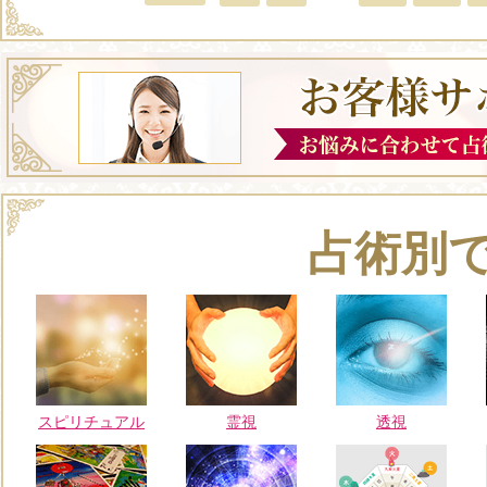
占術別
スピリチュアル
霊視
透視