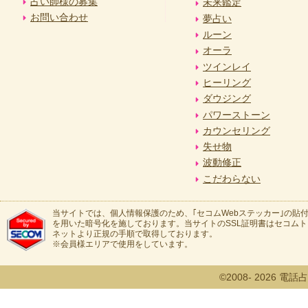
占い師様の募集
未来鑑定
お問い合わせ
夢占い
ルーン
オーラ
ツインレイ
ヒーリング
ダウジング
パワーストーン
カウンセリング
失せ物
波動修正
こだわらない
当サイトでは、個人情報保護のため、｢セコムWebステッカー｣の貼付
を用いた暗号化を施しております。当サイトのSSL証明書はセコム
ネットより正規の手順で取得しております。
※会員様エリアで使用をしています。
©2008- 2026 電話占