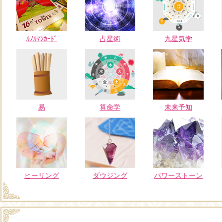
ﾙﾉﾙﾏﾝｶｰﾄﾞ
占星術
九星気学
易
算命学
未来予知
ヒーリング
ダウジング
パワーストーン