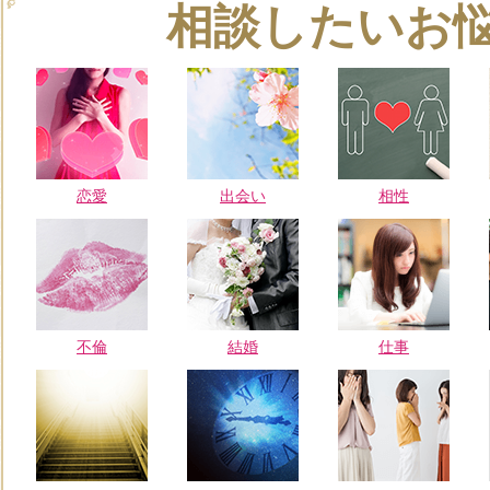
相談したいお
恋愛
出会い
相性
不倫
結婚
仕事