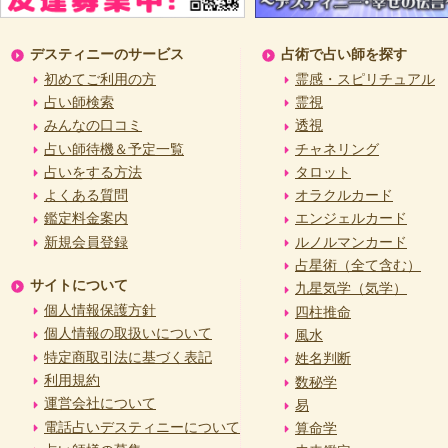
デスティニーのサービス
占術で占い師を探す
初めてご利用の方
霊感・スピリチュアル
占い師検索
霊視
みんなの口コミ
透視
占い師待機＆予定一覧
チャネリング
占いをする方法
タロット
よくある質問
オラクルカード
鑑定料金案内
エンジェルカード
新規会員登録
ルノルマンカード
占星術（全て含む）
サイトについて
九星気学（気学）
個人情報保護方針
四柱推命
個人情報の取扱いについて
風水
特定商取引法に基づく表記
姓名判断
利用規約
数秘学
運営会社について
易
電話占いデスティニーについて
算命学