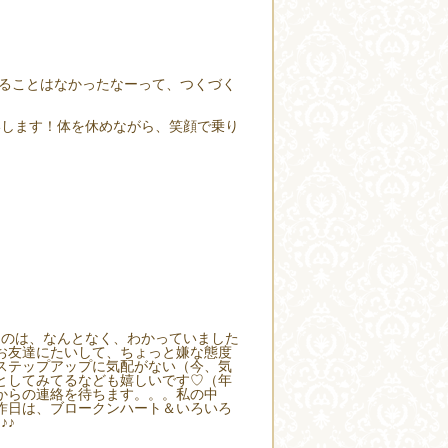
知れることはなかったなーって、つくづく
いします！体を休めながら、笑顔で乗り
るのは、なんとなく、わかっていました
お友達にたいして、ちょっと嫌な態度
ステップアップに気配がない（今、気
としてみてるなども嬉しいです♡（年
からの連絡を待ちます。。。私の中
昨日は、ブロークンハート＆いろいろ
♪♪♪