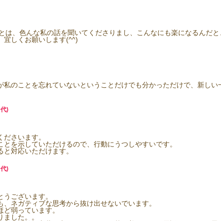
先生とは、色んな私の話を聞いてくださりまし、こんなにも楽になるんだ
宜しくお願いします(^^)
が私のことを忘れていないということだけでも分かっただけで、新しい
代)
くださいます。
ことを示していただけるので、行動にうつしやすいです。
ると対応いただけます。
代)
とうございます。
も、ネガティブな思考から抜け出せないでいます。
ほど弱っています。
りました。。