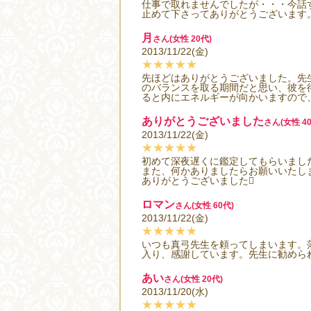
仕事で取れませんでしたが・・・今話
止めて下さってありがとうございます
月
さん(女性 20代)
2013/11/22(金)
★★★★★
先ほどはありがとうございました。先
のバランスを取る期間だと思い、彼を
ると内にエネルギーが向かいますので
ありがとうございました
さん(女性 40
2013/11/22(金)
★★★★★
初めて深夜遅くに鑑定してもらいまし
また、何かありましたらお願いいたし
ありがとうございました
ロマン
さん(女性 60代)
2013/11/22(金)
★★★★★
いつも真弓先生を頼ってしまいます。
入り、感謝しています。先生に勧めら
あい
さん(女性 20代)
2013/11/20(水)
★★★★★