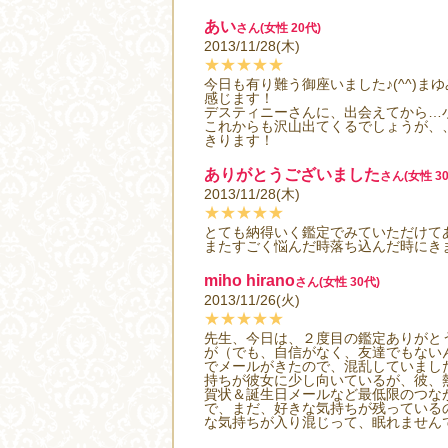
あい
さん(女性 20代)
2013/11/28(木)
★★★★★
今日も有り難う御座いました♪(^^)
感じます！
デスティニーさんに、出会えてから…
これからも沢山出てくるでしょうが、、
きります！
ありがとうございました
さん(女性 30
2013/11/28(木)
★★★★★
とても納得いく鑑定でみていただけて
またすごく悩んだ時落ち込んだ時にき
miho hirano
さん(女性 30代)
2013/11/26(火)
★★★★★
先生、今日は、２度目の鑑定ありがと
が（でも、自信がなく、友達でもない
でメールがきたので、混乱していまし
持ちが彼女に少し向いているが、彼、
賀状＆誕生日メールなど最低限のつな
で、まだ、好きな気持ちが残っている
な気持ちが入り混じって、眠れません