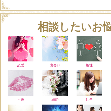
相談したいお
恋愛
出会い
相性
不倫
結婚
仕事