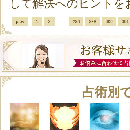
して解決へのヒントを
prev
1
2
…
298
299
300
301
占術別