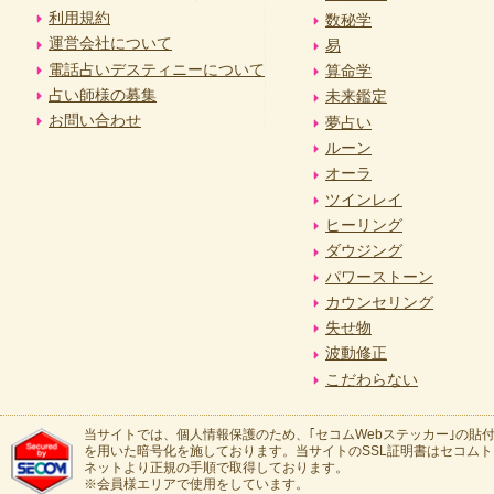
利用規約
数秘学
運営会社について
易
電話占いデスティニーについて
算命学
占い師様の募集
未来鑑定
お問い合わせ
夢占い
ルーン
オーラ
ツインレイ
ヒーリング
ダウジング
パワーストーン
カウンセリング
失せ物
波動修正
こだわらない
当サイトでは、個人情報保護のため、｢セコムWebステッカー｣の貼付
を用いた暗号化を施しております。当サイトのSSL証明書はセコム
ネットより正規の手順で取得しております。
※会員様エリアで使用をしています。