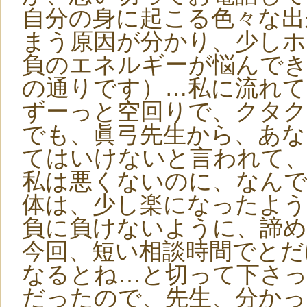
自分の身に起こる色々な出
まう原因が分かり、少し
負のエネルギーが悩んでき
の通りです）…私に流れてた
ずーっと空回りで、クタク
でも、眞弓先生から、あな
てはいけないと言われて
私は悪くないのに、なんで勝
体は、少し楽になったよ
負に負けないように、諦
今回、短い相談時間でとだ
なるとね…と切って下さっ
だったので、先生、分か