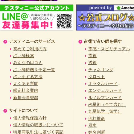
デスティニーのサービス
占術で占い師を探す
初めてご利用の方
霊感・スピリチュアル
占い師検索
霊視
みんなの口コミ
透視
占い師待機＆予定一覧
チャネリング
占いをする方法
タロット
よくある質問
オラクルカード
鑑定料金案内
エンジェルカード
新規会員登録
ルノルマンカード
占星術（全て含む）
サイトについて
九星気学（気学）
個人情報保護方針
四柱推命
個人情報の取扱いについて
風水
特定商取引法に基づく表記
姓名判断