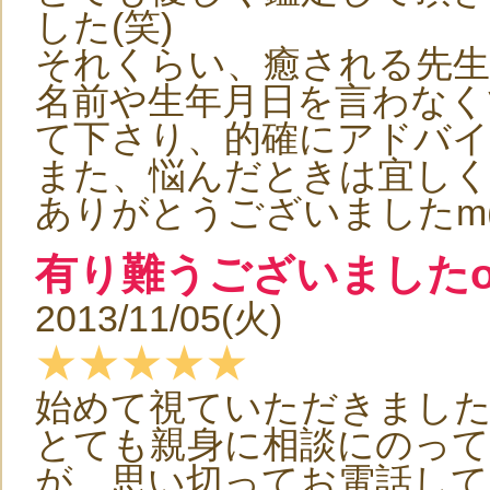
した(笑)
それくらい、癒される先
名前や生年月日を言わなく
て下さり、的確にアドバイス
また、悩んだときは宜し
ありがとうございましたm(_
有り難うございましたo(^
2013/11/05(火)
★★★★★
始めて視ていただきまし
とても親身に相談にのっ
が、思い切ってお電話して