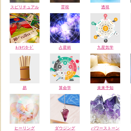
スピリチュアル
霊視
透視
ﾙﾉﾙﾏﾝｶｰﾄﾞ
占星術
九星気学
易
算命学
未来予知
ヒーリング
ダウジング
パワーストーン