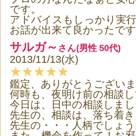
です。
アドバイスもしっかり実
お話が出来て良かったで
サルガ～
さん(男性 50代)
2013/11/13(水)
★★★★★
鑑定、ありがとうござい
何時も、夜明け前の相談し
今日は、日中の相談しまし
先生の、相談は、落ち着き
先生の・・・人柄でしょう
また、機会を作って！お邪