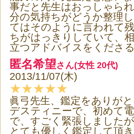
事だと先生はおっしゃら
分の気持ちがどうか整理し
てはそのように言われて残
ちがはっきりしていて、
立つアドバイスをくださ
匿名希望
さん(女性 20代)
2013/11/07(木)
★★★★★
眞弓先生、鑑定をありがと
デスティニーで、初めて電
で、すごく緊張しました
とても優しく鑑定して頂