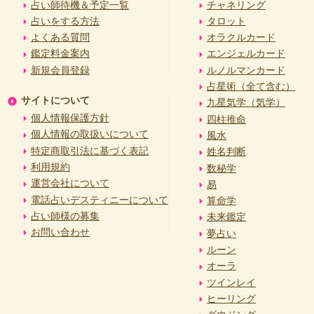
占い師待機＆予定一覧
チャネリング
占いをする方法
タロット
よくある質問
オラクルカード
鑑定料金案内
エンジェルカード
新規会員登録
ルノルマンカード
占星術（全て含む）
サイトについて
九星気学（気学）
個人情報保護方針
四柱推命
個人情報の取扱いについて
風水
特定商取引法に基づく表記
姓名判断
利用規約
数秘学
運営会社について
易
電話占いデスティニーについて
算命学
占い師様の募集
未来鑑定
お問い合わせ
夢占い
ルーン
オーラ
ツインレイ
ヒーリング