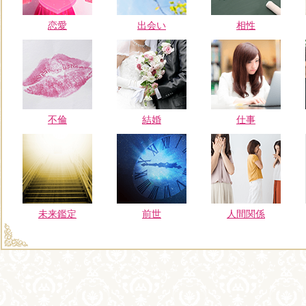
恋愛
出会い
相性
不倫
結婚
仕事
未来鑑定
前世
人間関係