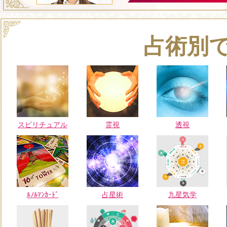
占術別
スピリチュアル
霊視
透視
ﾙﾉﾙﾏﾝｶｰﾄﾞ
占星術
九星気学