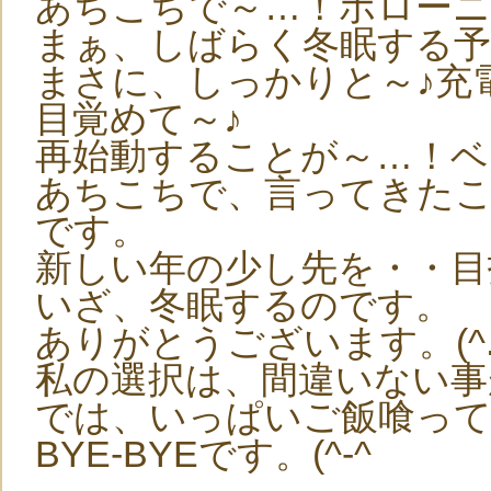
あちこちで～…！ボロー
まぁ、しばらく冬眠する予
まさに、しっかりと～♪充
目覚めて～♪
再始動することが～…！
あちこちで、言ってきたこと
です。
新しい年の少し先を・・目
いざ、冬眠するのです。
ありがとうございます。(^.^)(-
私の選択は、間違いない事
では、いっぱいご飯喰っ
BYE-BYEです。(^-^ゞ