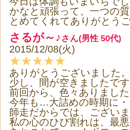
今日は体調もいまいちで
かなと頑張って、一つの
とめてくれてありがとう
さるが～♪
さん(男性 50代)
2015/12/08(火)
★★★★★
ありがとうございました。(^.^)(
少し、間が空きましたです
前回から、色々ありました
今年も…大詰めの時期に・
師走だからでは、ござい
私の心のひび割れは、最悪です