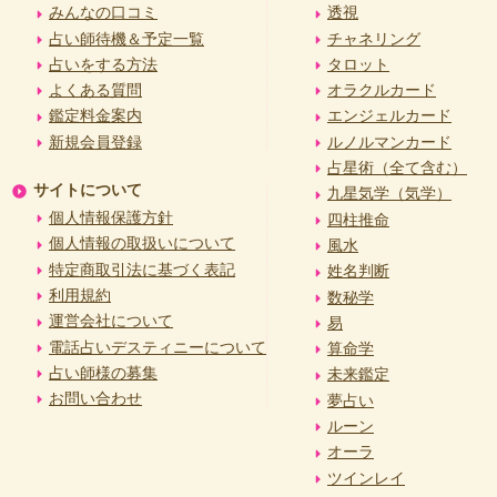
みんなの口コミ
透視
占い師待機＆予定一覧
チャネリング
占いをする方法
タロット
よくある質問
オラクルカード
鑑定料金案内
エンジェルカード
新規会員登録
ルノルマンカード
占星術（全て含む）
サイトについて
九星気学（気学）
個人情報保護方針
四柱推命
個人情報の取扱いについて
風水
特定商取引法に基づく表記
姓名判断
利用規約
数秘学
運営会社について
易
電話占いデスティニーについて
算命学
占い師様の募集
未来鑑定
お問い合わせ
夢占い
ルーン
オーラ
ツインレイ