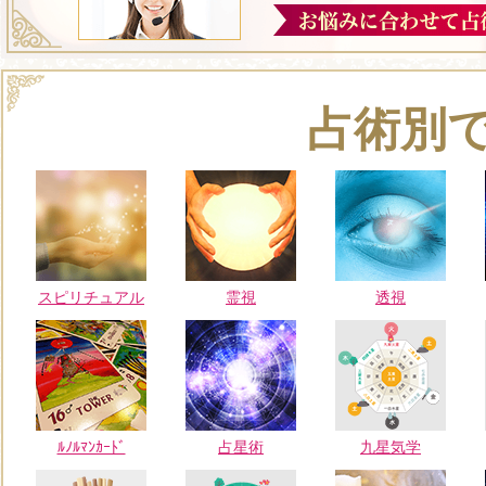
占術別
スピリチュアル
霊視
透視
ﾙﾉﾙﾏﾝｶｰﾄﾞ
占星術
九星気学