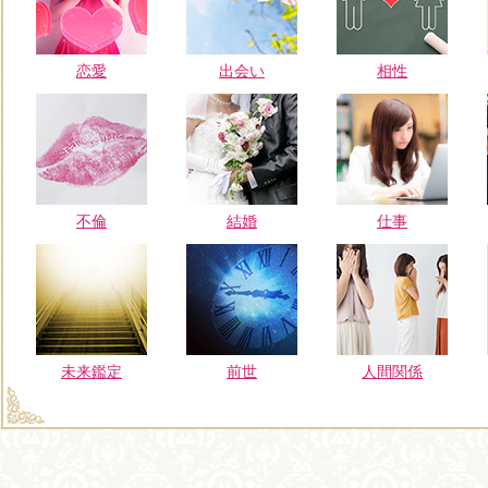
恋愛
出会い
相性
不倫
結婚
仕事
未来鑑定
前世
人間関係