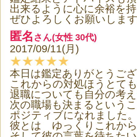
出来るように心に余裕を
ぜひよろしくお願いしますm(
匿名
さん(女性 30代)
2017/09/11(月)
★★★★★
本日は鑑定ありがとうご
これからの対処ほうとて
退職についても自分の考
次の職場も決まるという
ポジティブになれました
彼とは ゆっくりこれか
そして彼の言葉を待ちた