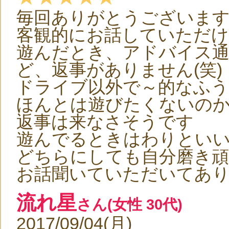
毎回ありがとうございます( ´
客観的にお話していただ
遊んだとき、アドバイス
ど、返事がありません(笑)
ドライブ以外で～的なふう
ほんとは遊びたくないのかな
返事は来なさそうです
遊んでるときはわりとい
どちらにしても自分磨き
お話聞いていただいてあ
流れ星
さん(女性 30代)
2017/09/04(月)