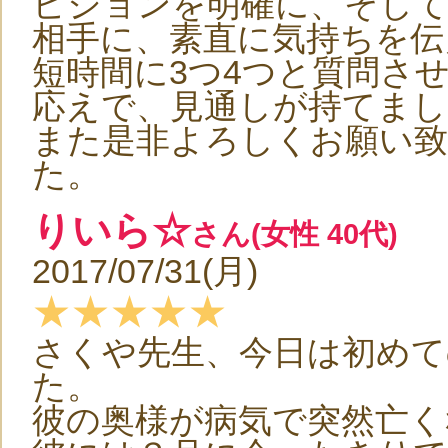
ビジョンを明確に、そして
相手に、素直に気持ちを伝
短時間に3つ4つと質問さ
応えで、見通しが持てまし
また是非よろしくお願い
た。
りいら☆
さん(女性 40代)
2017/07/31(月)
★★★★★
さくや先生、今日は初め
た。
彼の奥様が病気で突然亡く