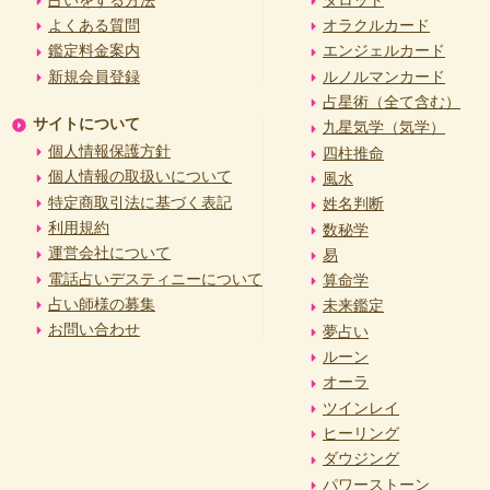
よくある質問
オラクルカード
鑑定料金案内
エンジェルカード
新規会員登録
ルノルマンカード
占星術（全て含む）
サイトについて
九星気学（気学）
個人情報保護方針
四柱推命
個人情報の取扱いについて
風水
特定商取引法に基づく表記
姓名判断
利用規約
数秘学
運営会社について
易
電話占いデスティニーについて
算命学
占い師様の募集
未来鑑定
お問い合わせ
夢占い
ルーン
オーラ
ツインレイ
ヒーリング
ダウジング
パワーストーン