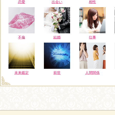
恋愛
出会い
相性
不倫
結婚
仕事
未来鑑定
前世
人間関係