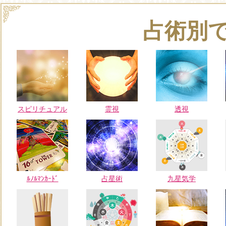
占術別
スピリチュアル
霊視
透視
ﾙﾉﾙﾏﾝｶｰﾄﾞ
占星術
九星気学