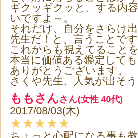
ギクッギクッと、する内
いですよ～。
それだけ、自分をさらけ出
先生だ！と、言うことです
これからも視えてること
本当に価値ある鑑定しても
ありがとうございます。
さくや先生、人気が出そうで
ももさん
さん(女性 40代)
2017/08/03(木)
★★★★★
ちょっと心配になる事も