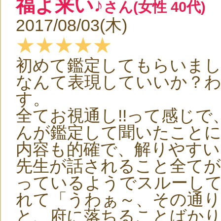
福よ来い♪
さん(女性 40代)
2017/08/03(木)
★★★★★
初めて鑑定してもらいま
なんて表現していいか？
す。
全てお視通し!!って感じ
んが鑑定して聞いたこと
内容も的確で、解りやすい
先生が話されること全てが
っているようでスルーし
れて「うわぁ～、その通り
と、府に落ちることばか