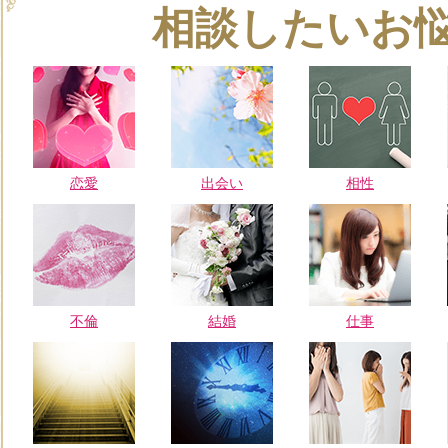
相談したいお
恋愛
出会い
相性
不倫
結婚
仕事