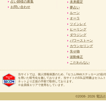
占い師様の募集
未来鑑定
お問い合わせ
夢占い
ルーン
オーラ
ツインレイ
ヒーリング
ダウジング
パワーストーン
カウンセリング
失せ物
波動修正
こだわらない
当サイトでは、個人情報保護のため、｢セコムWebステッカー｣の貼付
を用いた暗号化を施しております。当サイトのSSL証明書はセコム
ネットより正規の手順で取得しております。
※会員様エリアで使用をしています。
©2008- 2026 電話占