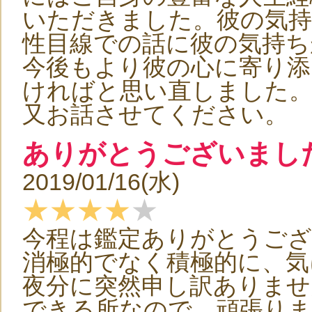
いただきました。彼の気
性目線での話に彼の気持ち
今後もより彼の心に寄り添
ければと思い直しました
又お話させてください。
ありがとうございまし
2019/01/16(水)
★★★★
★
今程は鑑定ありがとうご
消極的でなく積極的に、気
夜分に突然申し訳ありませ
できる所なので、頑張り