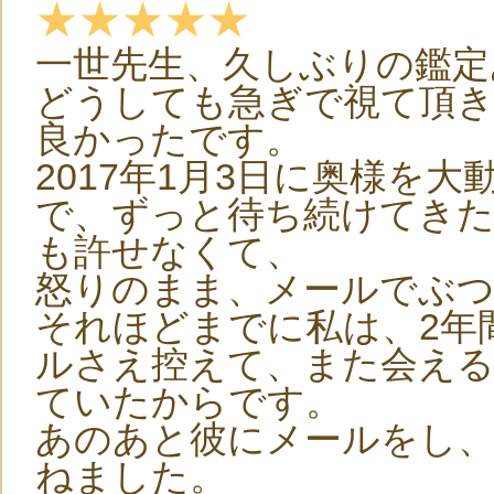
★★★★★
一世先生、久しぶりの鑑定
どうしても急ぎで視て頂
良かったです。
2017年1月3日に奥様を
で、ずっと待ち続けてき
も許せなくて、
怒りのまま、メールでぶ
それほどまでに私は、2年
ルさえ控えて、また会え
ていたからです。
あのあと彼にメールをし、
ねました。