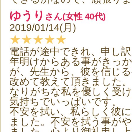
ゆうり
さん(女性 40代)
2019/01/14(月)
★★★★★
電話が途中できれ、申し訳
年明けからある事がきっ
が、先生から、彼を信じる
改めて教えて頂きました。
なりがちな私を優しく受け
気持ちでいっぱいです。
不安を拭い、私らしく彼に
ました。不安を拭う事がや
ました。心より御礼申し上