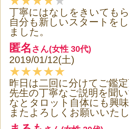
★★★★
★
丁寧にはなしをきいても
自分も新しいスタートを
ました。
匿名
さん(女性 30代)
2019/01/12(土)
★★★★★
昨日は二回に分けてご鑑定
先生の丁寧なご説明を聞い
なとタロット自体にも興
またよろしくお願いいた
まるも