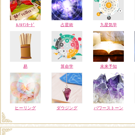
ﾙﾉﾙﾏﾝｶｰﾄﾞ
占星術
九星気学
易
算命学
未来予知
ヒーリング
ダウジング
パワーストーン