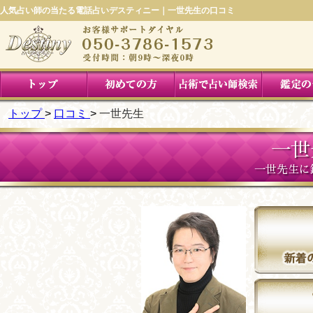
人気占い師の当たる電話占いデスティニー｜一世先生の口コミ
トップ
口コミ
一世先生
一世
一世先生に