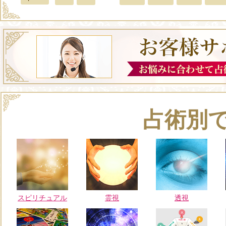
占術別
スピリチュアル
霊視
透視