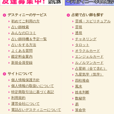
デスティニーのサービス
占術で占い師を探す
初めてご利用の方
霊感・スピリチュアル
占い師検索
霊視
みんなの口コミ
透視
占い師待機＆予定一覧
チャネリング
占いをする方法
タロット
よくある質問
オラクルカード
鑑定料金案内
エンジェルカード
新規会員登録
ルノルマンカード
占星術（全て含む）
サイトについて
九星気学（気学）
個人情報保護方針
四柱推命
個人情報の取扱いについて
風水
特定商取引法に基づく表記
姓名判断
利用規約
数秘学
運営会社について
易
電話占いデスティニーについて
算命学