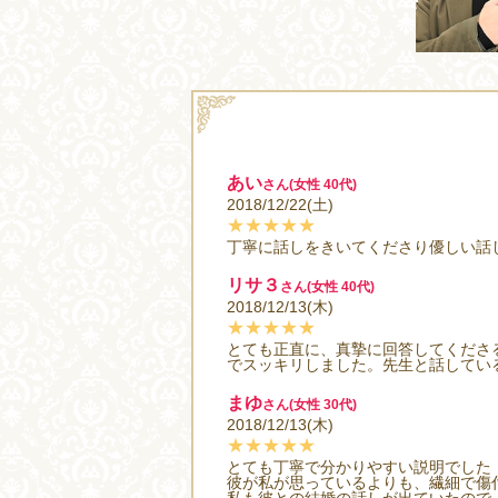
あい
さん(女性 40代)
2018/12/22(土)
★★★★★
丁寧に話しをきいてくださり優しい話
リサ３
さん(女性 40代)
2018/12/13(木)
★★★★★
とても正直に、真摯に回答してくださ
でスッキリしました。先生と話してい
まゆ
さん(女性 30代)
2018/12/13(木)
★★★★★
とても丁寧で分かりやすい説明でした
彼が私が思っているよりも、繊細で傷