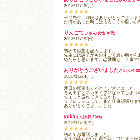
さん(女性 50
2018/11/26(月)
★★★★★
一世先生、昨晩はありがとうございま
た何かあった時にはよろしくお願いい
りんごてぃ
さん(女性 30代)
2018/11/25(日)
★★★★★
初めて感想を記入します。
先生には調子がものすごく悪い時から
めたらと思います。恋愛面も、仕事で
ありがとうございました
さん(女性 30
2018/11/24(土)
★★★★★
連日の鑑定ありがとうございました。
考え出すとネガテイブになってしまう
ちょっと疲れてきてるかも…。
リフレッシュして、また仕事頑張りま
ありがとうございました！
yuka
さん(女性 50代)
2018/11/23(金)
★★★★★
初めてお電話しました。
先生の柔らかいお声と語り口にすっか