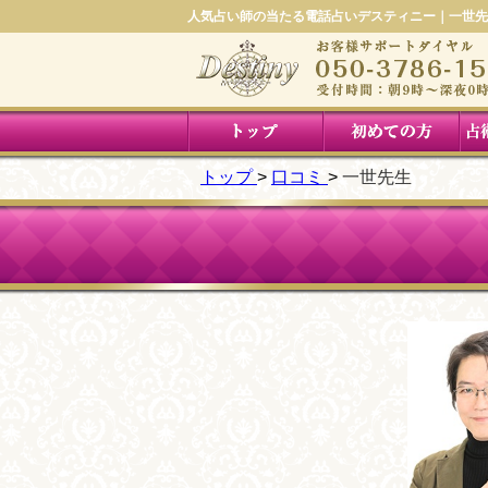
人気占い師の当たる電話占いデスティニー｜一世先
トップ
口コミ
一世先生