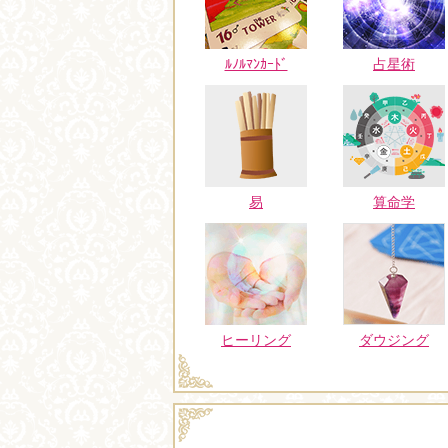
ﾙﾉﾙﾏﾝｶｰﾄﾞ
占星術
易
算命学
ヒーリング
ダウジング