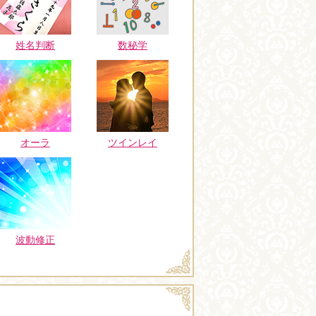
姓名判断
数秘学
オーラ
ツインレイ
波動修正