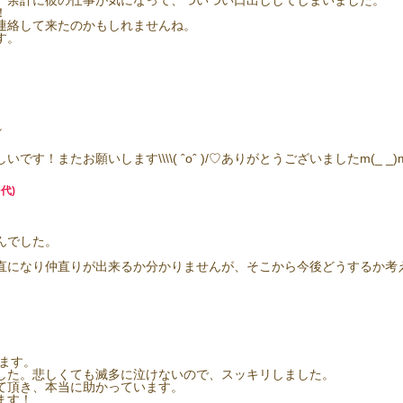
、余計に彼の仕事が気になって、ついつい口出ししてしまいました。
！
連絡して来たのかもしれませんね。
す。
／
！またお願いします\\\\( ˆoˆ )/♡ありがとうございましたm(_ _)
代)
んでした。
。
直になり仲直りが出来るか分かりませんが、そこから今後どうするか考
ます。
した。悲しくても滅多に泣けないので、スッキリしました。
て頂き、本当に助かっています。
ます！