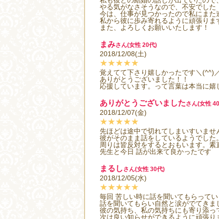
私も彼との結婚の話しが出ていたので
やる気がなさそうなので、不安でした
今は、仕事が見つかったので私にまた
私から彼に歩み寄れるように頑張りま
また、よろしくお願いいたします！
まみ
さん(女性 20代)
2018/12/08(土)
★★★★★
覚えてて下さり嬉しかったです＼(^^)
ありがとうございました！！
応援しています。って言葉は本当に嬉しいです
ありがとうございました
さん(女性 40
2018/12/07(金)
★★★★★
先ほどは途中で切れてしまいすいませ
彼がそのまま話をしているようでした
周りは皆反対をするとおもいます。素
先生と今日 話が出来て良かったです
まるし
さん(女性 30代)
2018/12/05(水)
★★★★★
毎回 苦しい時に話を聞いてもらってい
話を聞いてもらい自然と涙がでてきま
彼の気持ち、私の気持ちにも寄り添っ
次は良い知らせができるように頑張り