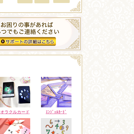
オラクルカード
ｴﾝｼﾞｪﾙｶｰﾄﾞ