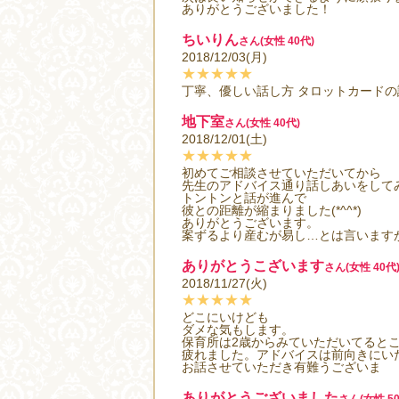
ありがとうございました！
ちいりん
さん(女性 40代)
2018/12/03(月)
★★★★★
丁寧、優しい話し方 タロットカードの
地下室
さん(女性 40代)
2018/12/01(土)
★★★★★
初めてご相談させていただいてから
先生のアドバイス通り話しあいをして
トントンと話が進んで
彼との距離が縮まりました(*^^*)
ありがとうございます。
案ずるより産むが易し…とは言います
ありがとうこざいます
さん(女性 40代
2018/11/27(火)
★★★★★
どこにいけども
ダメな気もします。
保育所は2歳からみていただいてると
疲れました。アドバイスは前向きにい
お話させていただき有難うございま
ありがとうございました