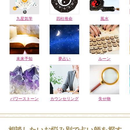
九星気学
四柱推命
風水
未来予知
夢占い
ルーン
パワーストーン
カウンセリング
失せ物
相談したいお悩み別で占い師を探す