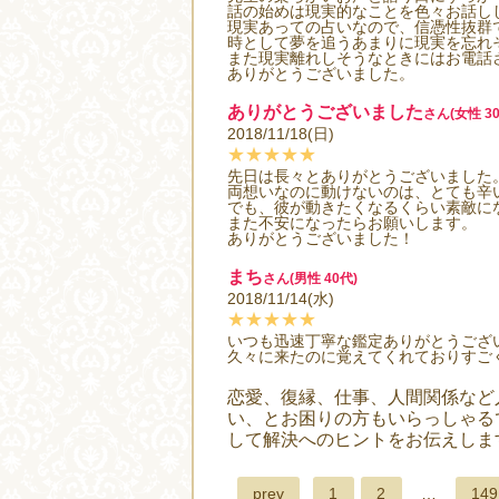
話の始めは現実的なことを色々お話し
現実あっての占いなので、信憑性抜群
時として夢を追うあまりに現実を忘れ
また現実離れしそうなときにはお電話
ありがとうございました。
ありがとうございました
さん(女性 30
2018/11/18(日)
★★★★★
先日は長々とありがとうございました
両想いなのに動けないのは、とても辛
でも、彼が動きたくなるくらい素敵に
また不安になったらお願いします。
ありがとうございました！
まち
さん(男性 40代)
2018/11/14(水)
★★★★★
いつも迅速丁寧な鑑定ありがとうござ
久々に来たのに覚えてくれておりすご
恋愛、復縁、仕事、人間関係など
い、とお困りの方もいらっしゃる
して解決へのヒントをお伝えしま
prev
1
2
…
149