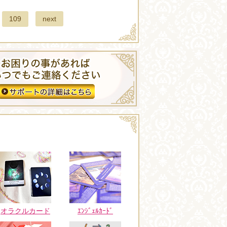
next
109
オラクルカード
ｴﾝｼﾞｪﾙｶｰﾄﾞ