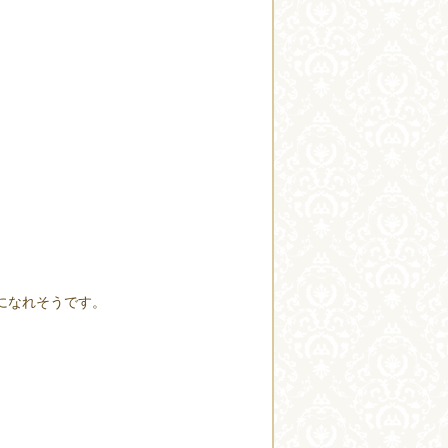
になれそうです。