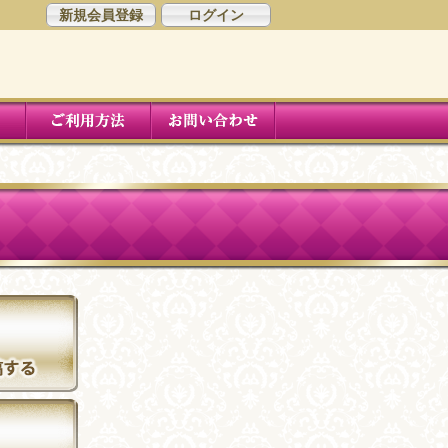
新規会員登録
ログイン