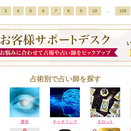
3
4
5
6
7
8
9
10
…
108
占術別で占い師を探す
透視
チャネリング
タロット