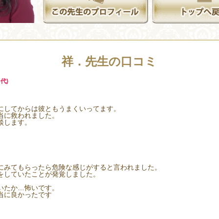
祥．先生の口コミ
代)
にしてからは彼ともうまくいってます。
当に救われました。
談します。
にみてもらったら危険な感じがすると言われました。
をしていたことが発覚しました。
いたか…怖いです。
当に良かったです