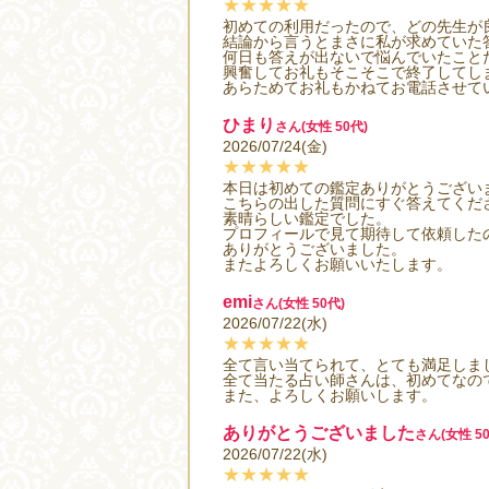
★★★★★
初めての利用だったので、どの先生が
結論から言うとまさに私が求めていた
何日も答えが出ないで悩んでいたこと
興奮してお礼もそこそこで終了してし
あらためてお礼もかねてお電話させて
ひまり
さん(女性 50代)
2026/07/24(金)
★★★★★
本日は初めての鑑定ありがとうござい
こちらの出した質問にすぐ答えてくだ
素晴らしい鑑定でした。
プロフィールで見て期待して依頼した
ありがとうございました。
またよろしくお願いいたします。
emi
さん(女性 50代)
2026/07/22(水)
★★★★★
全て言い当てられて、とても満足しま
全て当たる占い師さんは、初めてなの
また、よろしくお願いします。
ありがとうございました
さん(女性 50
2026/07/22(水)
★★★★★