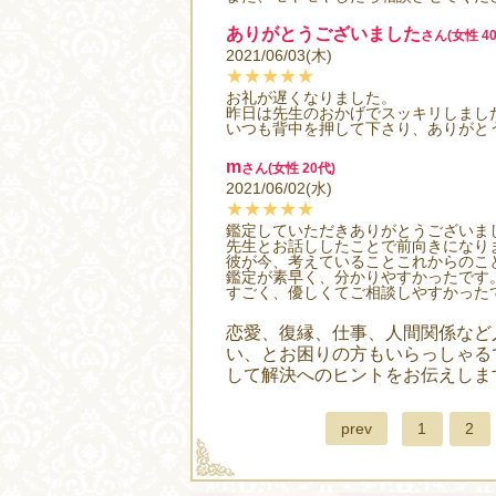
ありがとうございました
さん(女性 40
2021/06/03(木)
★★★★★
お礼が遅くなりました。
昨日は先生のおかげでスッキリしまし
いつも背中を押して下さり、ありがと
m
さん(女性 20代)
2021/06/02(水)
★★★★★
鑑定していただきありがとうございま
先生とお話ししたことで前向きになり
彼が今、考えていることこれからのこ
鑑定が素早く、分かりやすかったです
すごく、優しくてご相談しやすかった
恋愛、復縁、仕事、人間関係など
い、とお困りの方もいらっしゃる
して解決へのヒントをお伝えしま
prev
1
2