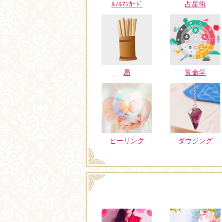
ﾙﾉﾙﾏﾝｶｰﾄﾞ
占星術
易
算命学
ヒーリング
ダウジング