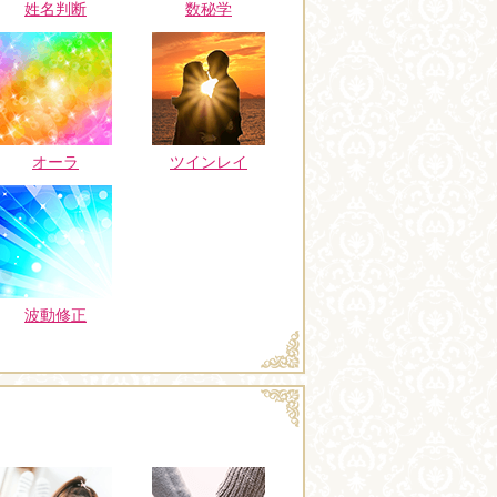
姓名判断
数秘学
オーラ
ツインレイ
波動修正