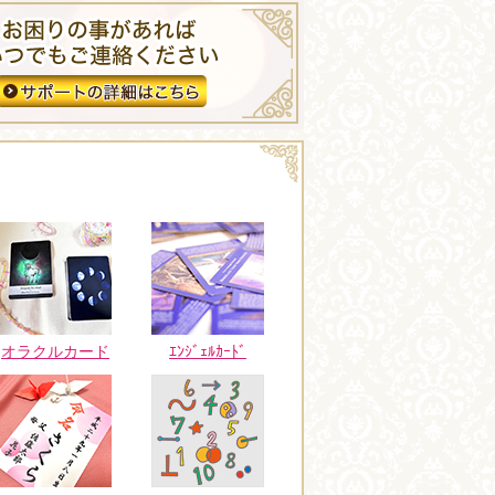
オラクルカード
ｴﾝｼﾞｪﾙｶｰﾄﾞ