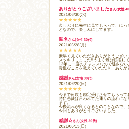
ありがとうございました
さん(女性 40
2021/06/30(水)
★★★★★
久しぶりに先生に見てもらって、ほっ
となので、楽しみにしてます。
匿名
さん(女性 30代)
2021/06/28(月)
★★★★★
素早く見ていただきありがとうござい
スッキリしました!!うまく気分転換し
12年に一度のチャンスなので逃さない
貴重なことを教えていただき、ありが
感謝
さん(女性 30代)
2021/06/20(日)
★★★★★
今まで何度も鑑定受けさせてもらって
特に恋愛は言われてた通りの流れにな
ます。
今後流れが良くなるとのことなので、
今回もありがとうございました。
感謝☆
さん(女性 30代)
2021/06/13(日)