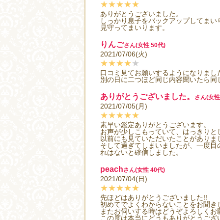
★★★★★
ありがとうございました。
しっかり息子をバックアップしてまい
見守ってまいります。
りんご
さん(女性 50代)
2021/07/06(火)
★★★★
★
口コミ見てお願いするようになりまし
別の日に二つほど同じ内容聞いたら同
ありがとうございました。
さん(女性 
2021/07/05(月)
★★★★★
素早い鑑定ありがとうございます。
お声が少しこもっていて、はっきりと
以前にも見ていただいたことがありま
そして過ぎてしまいましたが、一度目
れはないと確信しました。
peach
さん(女性 40代)
2021/07/04(日)
★★★★★
先ほどはありがとうございました!!
初めてでよくわからないことをお聞き
またお伺いする時はどうぞよろしくお願
この度は本当にどうもありがとうござい