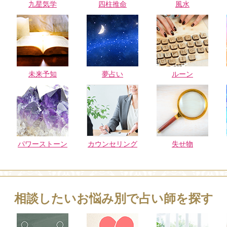
九星気学
四柱推命
風水
未来予知
夢占い
ルーン
パワーストーン
カウンセリング
失せ物
相談したいお悩み別で占い師を探す