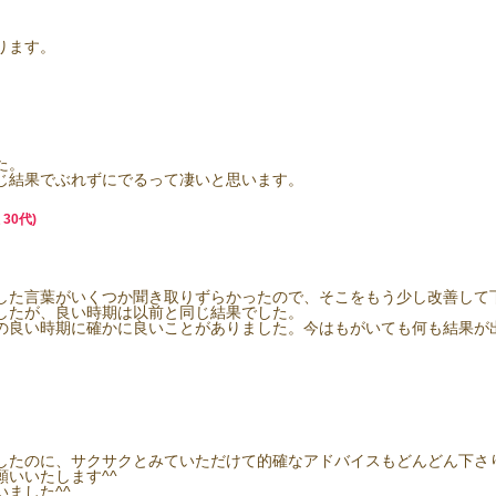
ります。
た。
じ結果でぶれずにでるって凄いと思います。
30代)
した言葉がいくつか聞き取りずらかったので、そこをもう少し改善して
したが、良い時期は以前と同じ結果でした。
の良い時期に確かに良いことがありました。今はもがいても何も結果が
したのに、サクサクとみていただけて的確なアドバイスもどんどん下さり
いいたします^^
ました^^