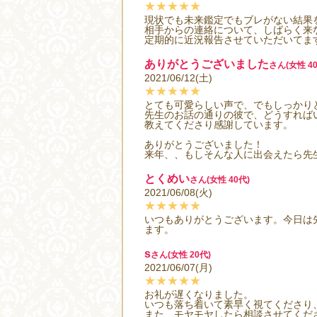
★★★★★
現状でも未来鑑定でもブレがない結果
相手からの連絡について、しばらく来
定期的に近況報告させていただいてま
ありがとうございました
さん(女性 40
2021/06/12(土)
★★★★★
とても可愛らしい声で、でもしっかり
先生のお話の通りの彼で、どうすれば
教えてくださり感謝しています。
ありがとうございました！
来年、、もしそんな人に出会えたら先
とくめい
さん(女性 40代)
2021/06/08(火)
★★★★★
いつもありがとうございます。今日は
ます。
s
さん(女性 20代)
2021/06/07(月)
★★★★★
お礼が遅くなりました。
いつも落ち着いて素早く視てくださり
また、モヤモヤしたら相談させてください