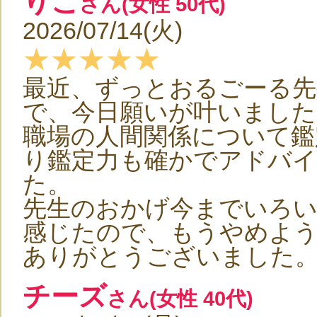
りこ
さん(女性 50代)
2026/07/14(火)
★★★★★
最近、ずっとおるごーる
で、今日願いが叶いました
職場の人間関係について鑑
り鑑定力も確かでアドバイ
た。
先生のおかげ今までいろ
感じたので、もうやめよ
ありがとうございました
チーズ
さん(女性 40代)