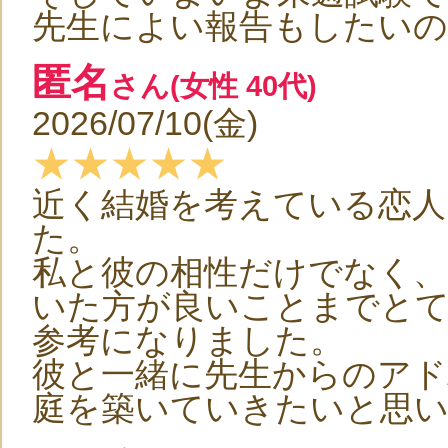
先生によい報告もしたいの
匿名
さん(女性 40代)
2026/07/10(金)
★★★★★
近く結婚を考えている恋
た。
私と彼の相性だけでなく、
いた方が良いことまでと
参考になりました。
彼と一緒に先生からのアド
庭を築いていきたいと思