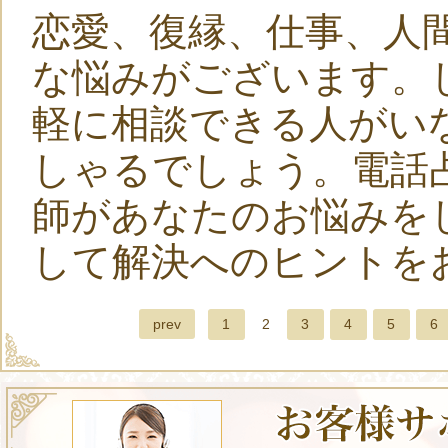
恋愛、復縁、仕事、人
な悩みがございます。
軽に相談できる人がい
しゃるでしょう。電話
師があなたのお悩みを
して解決へのヒントを
prev
1
2
3
4
5
6