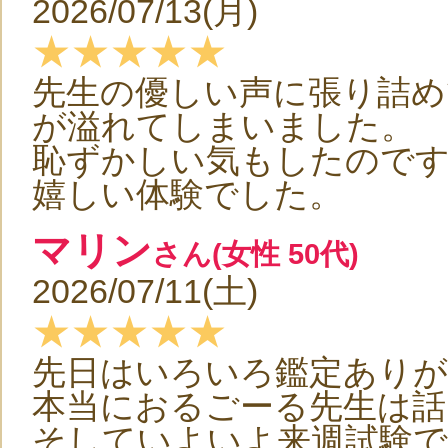
2026/07/13(月)
★★★★★
先生の優しい声に張り詰め
が溢れてしまいました。
恥ずかしい気もしたので
嬉しい体験でした。
マリン
さん(女性 50代)
2026/07/11(土)
★★★★★
先日はいろいろ鑑定あり
本当におるごーる先生は話し
そしていよいよ来週試験で