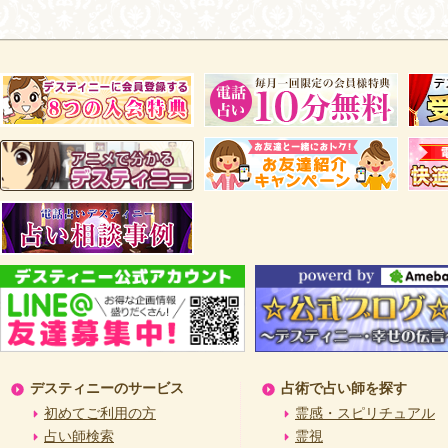
デスティニーのサービス
占術で占い師を探す
初めてご利用の方
霊感・スピリチュアル
占い師検索
霊視