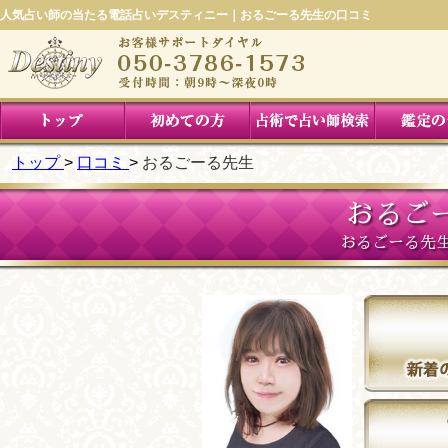
人気占い師の当たる電話占いデスティニー｜おるごーる先生の口コミ
トップ
口コミ
おるごーる先生
おるご
おるごーる先