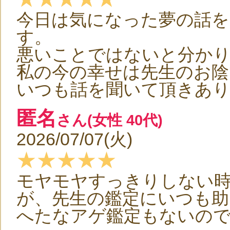
今日は気になった夢の話
す。
悪いことではないと分か
私の今の幸せは先生のお陰
いつも話を聞いて頂きあ
匿名
さん(女性 40代)
2026/07/07(火)
★★★★★
モヤモヤすっきりしない時
が、先生の鑑定にいつも助
へたなアゲ鑑定もないの