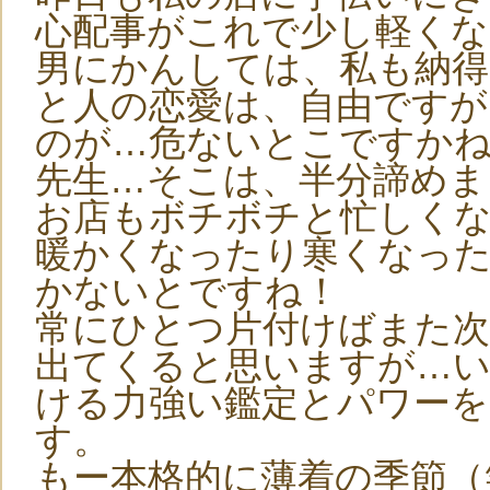
心配事がこれで少し軽くな
男にかんしては、私も納
と人の恋愛は、自由ですが
のが…危ないとこですかね
先生…そこは、半分諦めま
お店もボチボチと忙しくな
暖かくなったり寒くなっ
かないとですね！
常にひとつ片付けばまた次
出てくると思いますが…い
ける力強い鑑定とパワー
す。
もー本格的に薄着の季節（