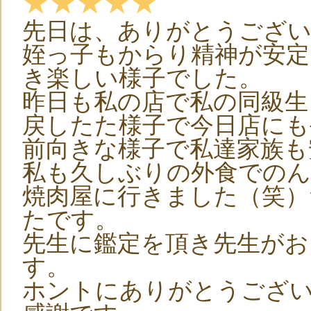
★★★★★
先日は、ありがとうござ
姪っ子もからり精神が安定
き楽しい様子でした。
昨日も私の店で私の同級生
戻したた様子で今日店にも
前向きな様子で私達家族も
私も久しぶりの外食での
焼肉屋に行きました（笑）
たです。
先生に鑑定を頂き先生がお
す。
ホントにありがとうござ