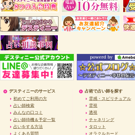
デスティニーのサービス
占術で占い師を探す
初めてご利用の方
霊感・スピリチュアル
占い師検索
霊視
みんなの口コミ
透視
占い師待機＆予定一覧
チャネリング
占いをする方法
タロット
よくある質問
オラクルカード