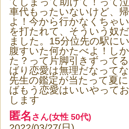
てしまって助けて！って
車代もったいないけど、
よ！今から行かなくちゃ
を打たれて、そういう奴
ました。15分位先の駅に
腹すいた何かたべよ！しか
た？って片脚引きずって
ばり恋愛は無理だなって
先生の鑑定が当たって夏に
ばもう恋愛はいいやって
します
匿名
さん(女性 50代)
2022/03/27(日)