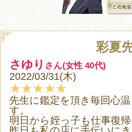
彩夏
さゆり
さん(女性 40代)
2022/03/31(木)
★★★★★
先生に鑑定を頂き毎回心温
す。
明日から姪っ子も仕事復帰
昨日も私の店に手伝いにき