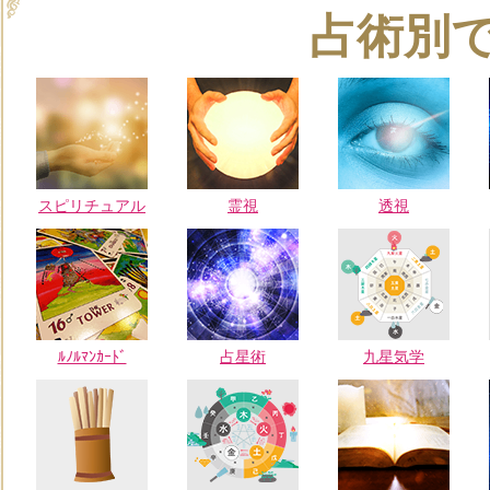
占術別
スピリチュアル
霊視
透視
ﾙﾉﾙﾏﾝｶｰﾄﾞ
占星術
九星気学