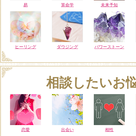
易
算命学
未来予知
ヒーリング
ダウジング
パワーストーン
相談したいお
恋愛
出会い
相性