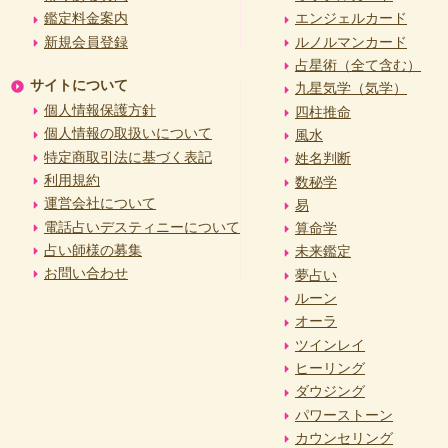
鑑定料金案内
エンジェルカード
新規会員登録
ルノルマンカード
占星術（全て含む）
サイトについて
九星気学（気学）
個人情報保護方針
四柱推命
個人情報の取扱いについて
風水
特定商取引法に基づく表記
姓名判断
利用規約
数秘学
運営会社について
易
電話占いデスティニーについて
算命学
占い師様の募集
未来鑑定
お問い合わせ
夢占い
ルーン
オーラ
ツインレイ
ヒーリング
ダウジング
パワーストーン
カウンセリング