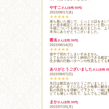
やすこ
さん(女性 50代)
2022/08/17(水)
★★★★★
落ち着いた感じで、じっくり話をきい
また是非鑑定していただきたいと思い
今後についても何かありましたら、よ
本当にありがとうございました。
匿名
さん(女性 30代)
2022/08/14(日)
★★★★★
途中で切れてしまいすみません。
とても分かりやすく納得のできる鑑定
生き物の行動パターンや性質もとても
ありがとうございました
さん(女性 40
2022/08/07(日)
★★★★★
先日は鑑定ありがとうございました！
あのあと、すぐになんとか無事に解決
私の気持ちを理解して下さり、一緒に
とても優しい先生で、なんでもご相談
まか
さん(女性 30代)
2022/07/25(月)