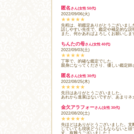
匿名
さん(女性 50代)
2022/09/06(火)
★★★★★
先程は、初鑑定ありがとうございまし
話しやすい先生で、鑑定や補足的な説
また、何かあればよろしくお願いしま
ちんたの母
さん(女性 40代)
2022/09/03(土)
★★★★★
丁寧で、的確な鑑定でした。
親身になってくださり、優しい鑑定師
匿名
さん(女性 30代)
2022/08/25(木)
★★★★★
先日はありがとうございました。
あれから進展はないですが、あまりネ
金欠アラフォー
さん(女性 30代)
2022/08/20(土)
★★★★★
先ほどはありがとうございました。支
じていても現状どうにもならないと頭
す。有難うございました！