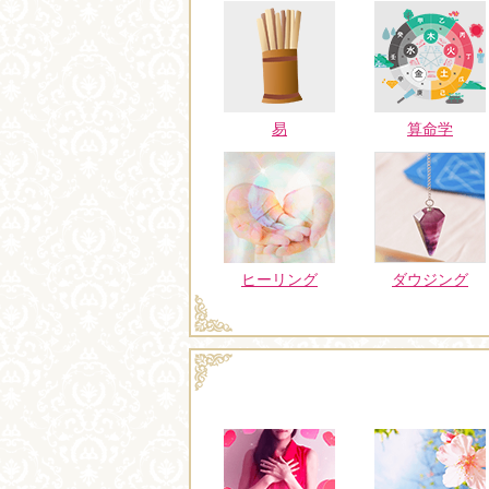
易
算命学
ヒーリング
ダウジング