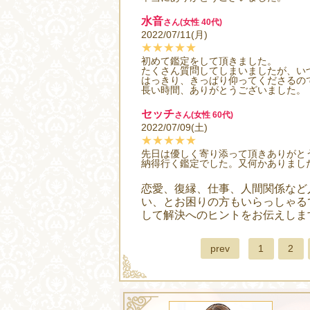
水音
さん(女性 40代)
2022/07/11(月)
★★★★★
初めて鑑定をして頂きました。
たくさん質問してしまいましたが、い
はっきり、きっぱり仰ってくださるの
長い時間、ありがとうございました。
セッチ
さん(女性 60代)
2022/07/09(土)
★★★★★
先日は優しく寄り添って頂きありがと
納得行く鑑定でした。又何かありまし
恋愛、復縁、仕事、人間関係など
い、とお困りの方もいらっしゃる
して解決へのヒントをお伝えしま
prev
1
2