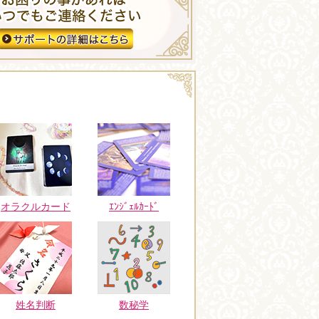
オラクルカード
ｴﾝｼﾞｪﾙｶｰﾄﾞ
姓名判断
数秘学