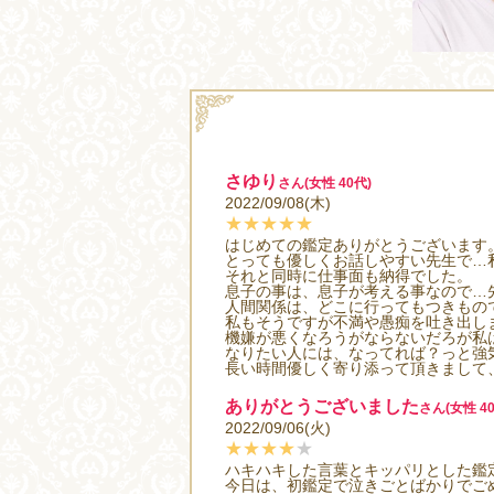
さゆり
さん(女性 40代)
2022/09/08(木)
★★★★★
はじめての鑑定ありがとうございます
とっても優しくお話しやすい先生で…
それと同時に仕事面も納得でした。
息子の事は、息子が考える事なので…
人間関係は、どこに行ってもつきもの
私もそうですが不満や愚痴を吐き出し
機嫌が悪くなろうがならないだろが私
なりたい人には、なってれば？っと強
長い時間優しく寄り添って頂きまして
ありがとうございました
さん(女性 40
2022/09/06(火)
★★★★
★
ハキハキした言葉とキッパリとした鑑
今日は、初鑑定で泣きごとばかりでご