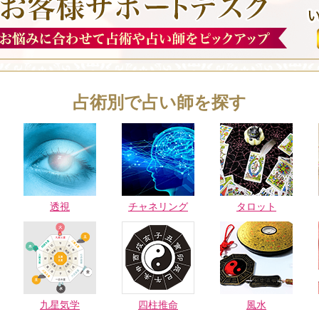
占術別で占い師を探す
透視
チャネリング
タロット
九星気学
四柱推命
風水