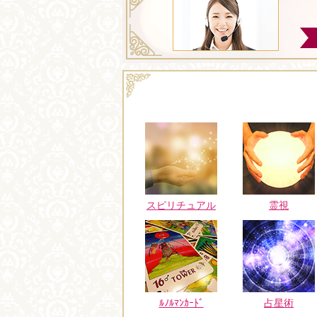
スピリチュアル
霊視
ﾙﾉﾙﾏﾝｶｰﾄﾞ
占星術