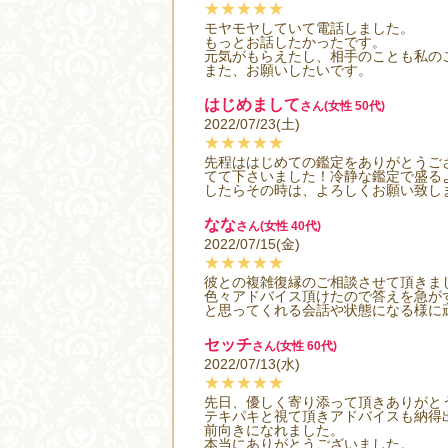
★★★★★
モヤモヤしていて電話しました。
もっとお話したかったです。
元気がもらえたし、相手のことも私の
また、お願いしたいです。
はじめまして
さん(女性 50代)
2022/07/23(土)
★★★★★
先程ははじめての鑑定をありがとうご
てて下さいました！冷静な鑑定で盛る
したらその時は、よろしくお願い致し
なな
さん(女性 40代)
2022/07/15(金)
★★★★★
彼との複雑復縁のご相談させて頂きま
色々アドバイス頂けたので答えを急が
と思ってくれる会話や状態になる様に
セッチ
さん(女性 60代)
2022/07/13(水)
★★★★★
先日、優しく寄り添って頂きありがと
テキパキと視て頂きアドバイスも納得
前向きになれました。
本当にありがとうございました。