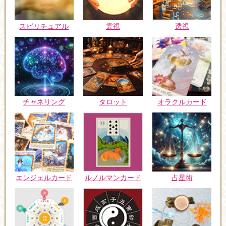
スピリチュアル
霊視
透視
チャネリング
タロット
オラクルカード
エンジェルカード
ルノルマンカード
占星術