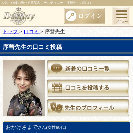
人気占い師の当たる電話占いデスティニー｜序彗先生の口コミ
トップ
口コミ
序彗先生
序彗先生の口コミ投稿
おかげさまで
さん(女性60代)