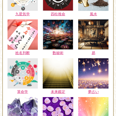
九星気学
四柱推命
風水
姓名判断
数秘術
易
未来鑑定
算命学
夢占い