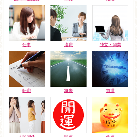
仕事
適職
独立・開業
転職
将来
前世
人間関係
開運
金運