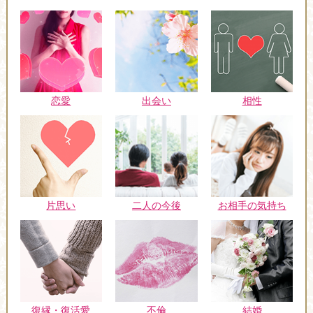
恋愛
出会い
相性
片思い
二人の今後
お相手の気持ち
復縁・復活愛
不倫
結婚