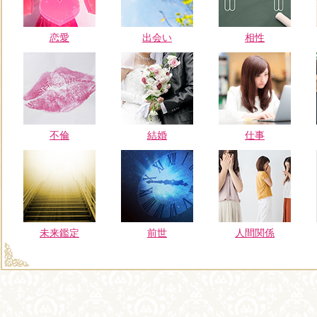
恋愛
出会い
相性
不倫
結婚
仕事
未来鑑定
前世
人間関係