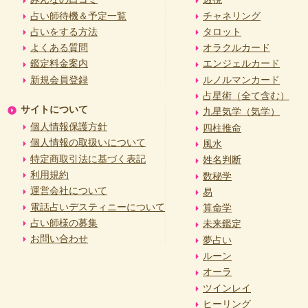
占い師待機＆予定一覧
チャネリング
占いをする方法
タロット
よくある質問
オラクルカード
鑑定料金案内
エンジェルカード
新規会員登録
ルノルマンカード
占星術（全て含む）
サイトについて
九星気学（気学）
個人情報保護方針
四柱推命
個人情報の取扱いについて
風水
特定商取引法に基づく表記
姓名判断
利用規約
数秘学
運営会社について
易
電話占いデスティニーについて
算命学
占い師様の募集
未来鑑定
お問い合わせ
夢占い
ルーン
オーラ
ツインレイ
ヒーリング