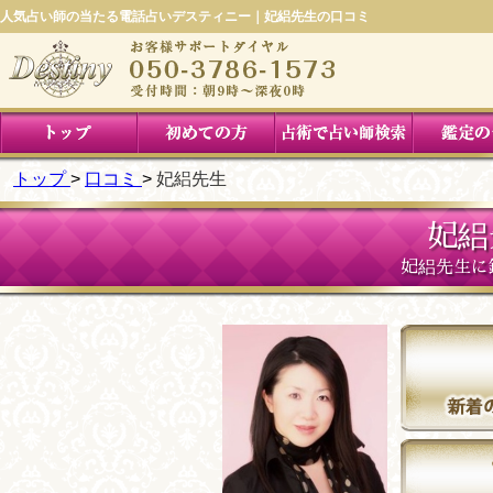
人気占い師の当たる電話占いデスティニー｜妃絽先生の口コミ
トップ
口コミ
妃絽先生
妃絽
妃絽先生に