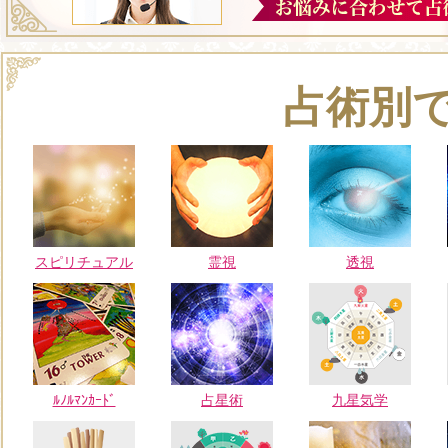
占術別
スピリチュアル
霊視
透視
ﾙﾉﾙﾏﾝｶｰﾄﾞ
占星術
九星気学