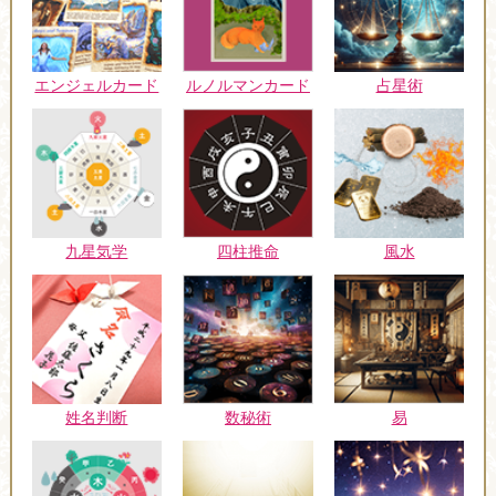
エンジェルカード
ルノルマンカード
占星術
九星気学
四柱推命
風水
姓名判断
数秘術
易