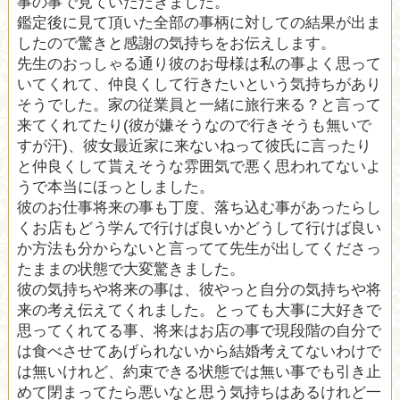
事の事で見ていただきました。
鑑定後に見て頂いた全部の事柄に対しての結果が出ま
したので驚きと感謝の気持ちをお伝えします。
先生のおっしゃる通り彼のお母様は私の事よく思って
いてくれて、仲良くして行きたいという気持ちがあり
そうでした。家の従業員と一緒に旅行来る？と言って
来てくれてたり(彼が嫌そうなので行きそうも無いで
すが汗)、彼女最近家に来ないねって彼氏に言ったり
と仲良くして貰えそうな雰囲気で悪く思われてないよ
うで本当にほっとしました。
彼のお仕事将来の事も丁度、落ち込む事があったらし
くお店もどう学んで行けば良いかどうして行けば良い
か方法も分からないと言ってて先生が出してくださっ
たままの状態で大変驚きました。
彼の気持ちや将来の事は、彼やっと自分の気持ちや将
来の考え伝えてくれました。とっても大事に大好きで
思ってくれてる事、将来はお店の事で現段階の自分で
は食べさせてあげられないから結婚考えてないわけで
は無いけれど、約束できる状態では無い事でも引き止
めて閉まってたら悪いなと思う気持ちはあるけれど一