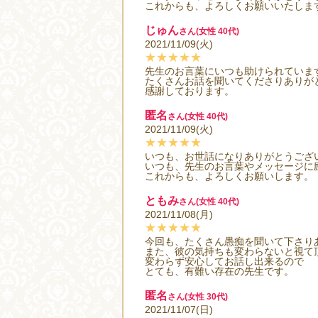
これからも、よろしくお願いいたしま
じゅん
さん(女性 40代)
2021/11/09(火)
★★★★★
先生のお言葉にいつも助けられていま
たくさんお話を聞いてくださりありが
感謝しております。
匿名
さん(女性 40代)
2021/11/09(火)
★★★★★
いつも、お世話になりありがとうござ
いつも、先生のお言葉やメッセージに
これからも、よろしくお願いします。
ともみ
さん(女性 40代)
2021/11/08(月)
★★★★★
今回も、たくさん愚痴を聞いて下さり
また、彼の気持ちも変わらないと視て
変わらず安心してお話し出来るので
とても、有難い存在の先生です。
匿名
さん(女性 30代)
2021/11/07(日)