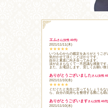
エム
さん(女性 40代)
2021/11/11(木)
★★★★★
いつも心からの鑑定をありがとうござ
気付かせて頂くことばかりです。
自分と素直に向き合ってみます。
涙が止まらなくて‥不思議な感覚です
また、お電話します、宜しくお願い致
ありがとうございました
さん(女性 40
2021/11/10(水)
★★★★★
ぐだぐたと先生に言ってもしょうもな
ら、自分の気持ちを整理する際にも助
ありがとうございます
さん(女性 40代
2021/11/10(水)