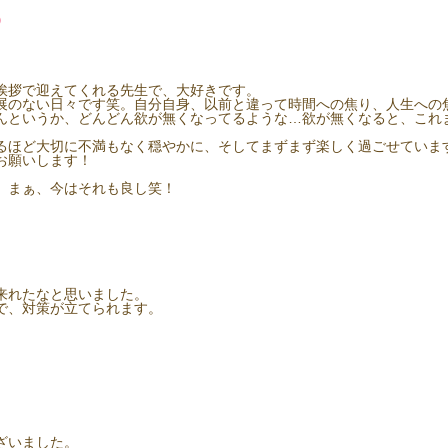
)
挨拶で迎えてくれる先生で、大好きです。
展のない日々です笑。自分自身、以前と違って時間への焦り、人生への
んというか、どんどん欲が無くなってるような…欲が無くなると、これ
るほど大切に不満もなく穏やかに、そしてまずまず楽しく過ごせていま
お願いします！
、まぁ、今はそれも良し笑！
来れたなと思いました。
で、対策が立てられます。
ざいました。