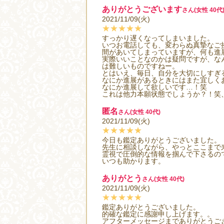
ありがとうございます
さん(女性 40代
2021/11/09(火)
★★★★★
すっかり遅くなってしまいました。
いつお電話しても、変わらぬ真摯なご
間があいてしまっていますが、何も進
実際いいことなのかは疑問ですが、な
は難しいものですねー。
とはいえ、毎日、自分を大切にしすぎ
なにか進展があるときにはまた宜しく
なにか進展して欲しいです…！笑
これは他力本願状態でしょうか？！笑
匿名
さん(女性 40代)
2021/11/09(火)
★★★★★
今日も鑑定ありがとうございました。
先生に相談しながら、やっとここまで
霊視で圧倒的な情報を掴んで下さるの
いつも助かります。
ありがとう
さん(女性 40代)
2021/11/09(火)
★★★★★
鑑定ありがとうございました。
的確な鑑定に感謝申し上げます。。
アフターメッセージまでありがとうご