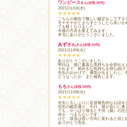
ワンピース
さん(女性 30代)
2021/11/10(水)
★★★★★
こちらの都合で難しい鑑定をして下さ
モヤモヤがとまらずどうしたら良いか
ても軽くなりました。
今後の方向を変えてみます。
本当にありがとうございました。
あずさん
さん(女性 30代)
2021/11/09(火)
★★★★★
ありがとうございました。
明日は、彼に素直な気持ちを全部伝え
それまで、前向きな気持ちを持ち続け
先生のおかげで、勇気が出ましたし、
どうなったか、また報告します。
もも
さん(女性 50代)
2021/11/09(火)
★★★★★
先生に久しぶりに近状報告的なお話を
先生の鑑定通り、今日、彼が会いに来
でも…やっぱり帰ると子供（娘）の圧
何か つまらないです。
けど…状況は良い方向に変わると信じ
ありがとう先生。