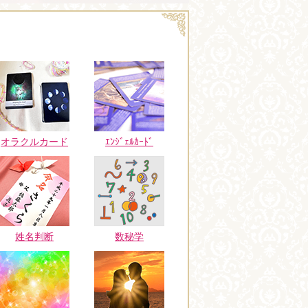
オラクルカード
ｴﾝｼﾞｪﾙｶｰﾄﾞ
姓名判断
数秘学