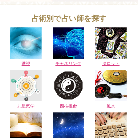
占術別で占い師を探す
透視
チャネリング
タロット
九星気学
四柱推命
風水