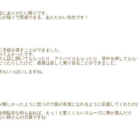
当にありがたい限りです。
心が端々で実感できる、あたたかい先生です！
に手紙を渡すことができました。
れてよかったです。
さん話し聞いてもらったり、アドバイスもらったり、背中を押してもら
だったりしたけど、最後は楽しく乗り切ることができました。
。
告もいっぱいしますね。
。
が難しかったように思うので親が友達になれるように応援してくれたの
全然駄目な時もあれば、えっ！と驚くくらいスムーズに事が運んだり
占い師さんの力量ですね