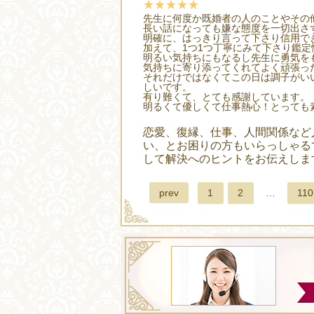
★★★★★
先生に何度か既婚者の人のことやその
長い話になっても嫌な態度を一切出さ
明確に、はっきり言って下さり信用で
加えて、1つ1つ丁寧にみて下さり鑑定
明るい気持ちにもなるし先生に勇気を
気持ちに寄り添ってくれてよく頑張っ
それだけではなくてこの日は調子がい
しいです。
有り難くて、とても感謝しています。
明るくて優しくて仕事熱心！とっても
恋愛、復縁、仕事、人間関係など
い、とお困りの方もいらっしゃる
して解決へのヒントをお伝えしま
prev
1
2
…
110