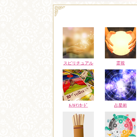
スピリチュアル
霊視
ﾙﾉﾙﾏﾝｶｰﾄﾞ
占星術