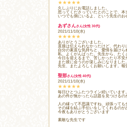
★★★★★
久しぶりにお電話しました。
思ってくださっていたとのことで、本
いつでも側にいるよ、という先生のお
あずさん
さん(女性 30代)
2021/11/10(水)
★★★★★
ありがとうございました。
直接は伝えられなかったけど、代わり
自分の素直な気持ちと、愛情を届けら
私、よくがんばった。先生から、たく
今日を迎えるまで、苦しかったり不安
また彼に会うのが楽しみになりました
先生、またよろしくお願いします。報
聖那
さん(女性 40代)
2021/11/10(水)
★★★★★
毎日ひとつふたつライン続いています
あの件が無かったら話題を見つけるの
人の縁って不思議ですね、頑張っても
その縁を結ぶ手伝いをしてくれるのが
今夜もありがとうございます
素敵な先生です