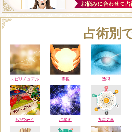
占術別
スピリチュアル
霊視
透視
ﾙﾉﾙﾏﾝｶｰﾄﾞ
占星術
九星気学