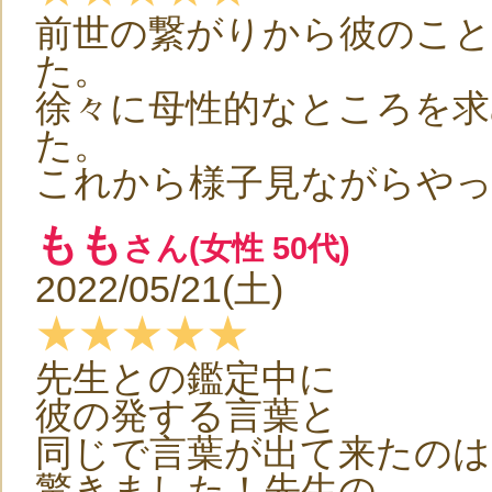
前世の繋がりから彼のこ
た。
徐々に母性的なところを求
た。
これから様子見ながらや
もも
さん(女性 50代)
2022/05/21(土)
★★★★★
先生との鑑定中に
彼の発する言葉と
同じで言葉が出て来たのは
驚きました！先生の