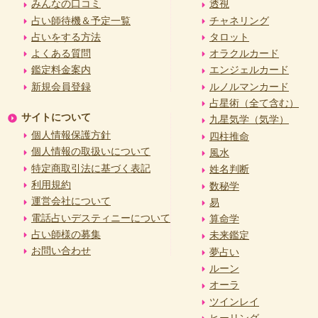
みんなの口コミ
透視
占い師待機＆予定一覧
チャネリング
占いをする方法
タロット
よくある質問
オラクルカード
鑑定料金案内
エンジェルカード
新規会員登録
ルノルマンカード
占星術（全て含む）
サイトについて
九星気学（気学）
個人情報保護方針
四柱推命
個人情報の取扱いについて
風水
特定商取引法に基づく表記
姓名判断
利用規約
数秘学
運営会社について
易
電話占いデスティニーについて
算命学
占い師様の募集
未来鑑定
お問い合わせ
夢占い
ルーン
オーラ
ツインレイ
ヒーリング