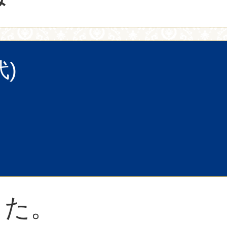
代)
した。