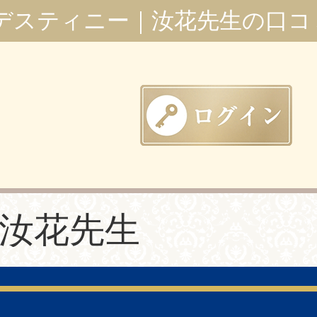
デスティニー｜汝花先生の口コ
汝花先生