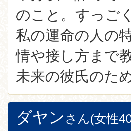
のこと。すっご
私の運命の人の
情や接し方まで
未来の彼氏のた
ダヤン
さん(女性40