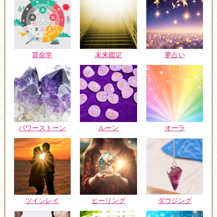
未来鑑定
算命学
夢占い
パワーストーン
ルーン
オーラ
ツインレイ
ヒーリング
ダウジング