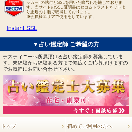
ッカー｣の貼付とSSLを用いた暗号化を施しておりま
す。当サイトのSSL 証明書はセコムトラストネットよ
り正規の手順で取得しております。
※会員様エリアで使用をしています。
Instant SSL
▼占い鑑定師 ご希望の方
デスティニーへ所属頂ける占い鑑定師を募集していま
す。未経験から経験ある方まで幅広くご応募頂けますの
でお気軽にお問い合わせ下さい。
トップ
初めてご利用の方へ