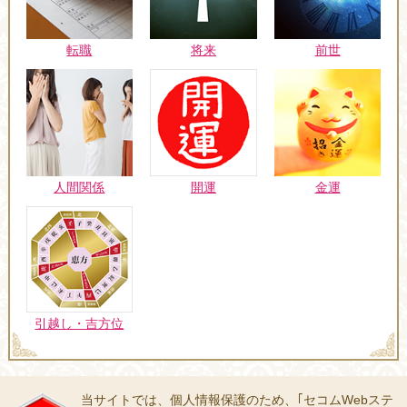
転職
将来
前世
人間関係
開運
金運
引越し・吉方位
当サイトでは、個人情報保護のため、｢セコムWebステ