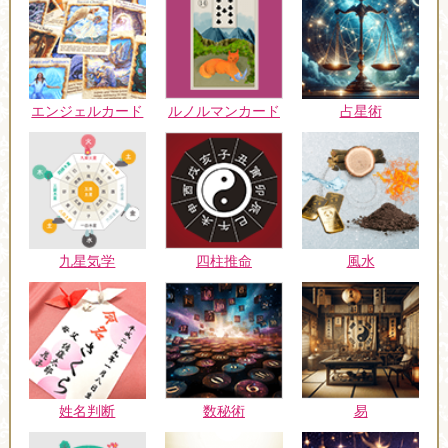
エンジェルカード
ルノルマンカード
占星術
九星気学
四柱推命
風水
姓名判断
数秘術
易