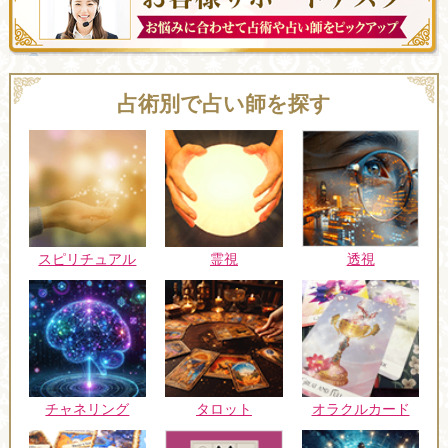
占術別で占い師を探す
スピリチュアル
霊視
透視
チャネリング
タロット
オラクルカード