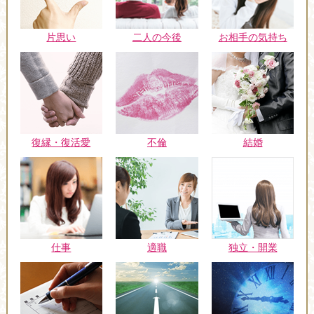
片思い
二人の今後
お相手の気持ち
復縁・復活愛
不倫
結婚
仕事
適職
独立・開業