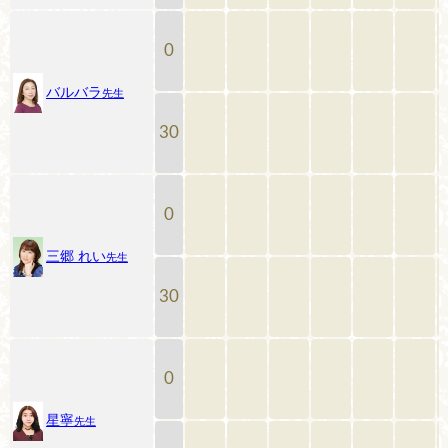
0
バルバラ
先生
30
0
三郷 れい
先生
30
0
星寧
先生