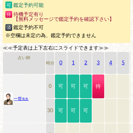
鑑定予約可能
可
待機予定有り
待
【無料メッセージで鑑定予約を確認下さい】
鑑定予約不可
済
※空欄は未定の為、鑑定予約できません
≪≪予定表は上下左右にスライドできます≫≫
占い師
0
1
2
3
4
5
時分
可
可
可
待
0
一世
先生
可
可
可
30