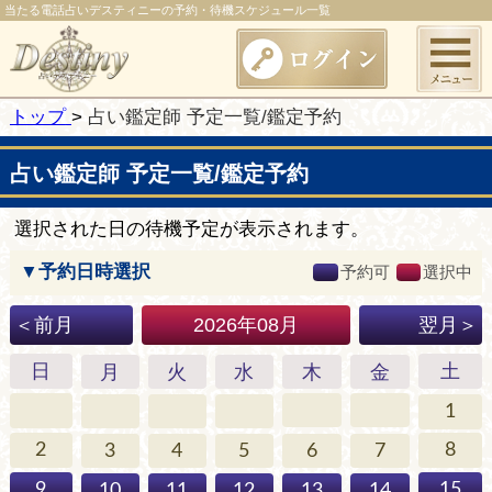
当たる電話占いデスティニーの予約・待機スケジュール一覧
トップ
占い鑑定師 予定一覧/鑑定予約
占い鑑定師 予定一覧/鑑定予約
選択された日の待機予定が表示されます。
▼予約日時選択
予約可
選択中
2026年08月
＜前月
翌月＞
日
土
月
火
水
木
金
1
2
8
3
4
5
6
7
9
15
10
11
12
13
14