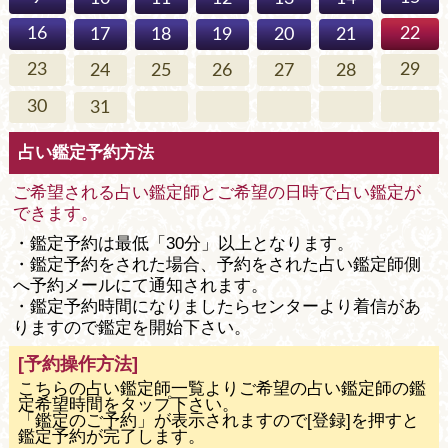
16
22
17
18
19
20
21
23
29
24
25
26
27
28
30
31
占い鑑定予約方法
ご希望される占い鑑定師とご希望の日時で占い鑑定が
できます。
・鑑定予約は最低「30分」以上となります。
・鑑定予約をされた場合、予約をされた占い鑑定師側
へ予約メールにて通知されます。
・鑑定予約時間になりましたらセンターより着信があ
りますので鑑定を開始下さい。
[予約操作方法]
こちらの占い鑑定師一覧よりご希望の占い鑑定師の鑑
定希望時間をタップ下さい。
「鑑定のご予約」が表示されますので[登録]を押すと
鑑定予約が完了します。