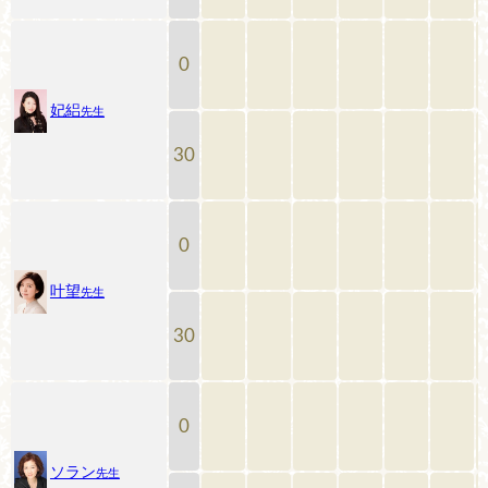
0
妃絽
先生
30
0
叶望
先生
30
0
ソラン
先生