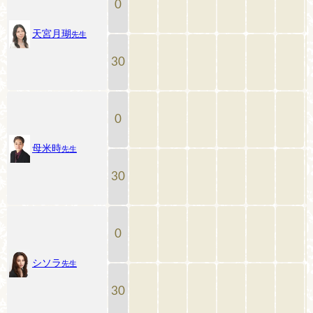
0
天宮月瑚
先生
30
0
母米時
先生
30
0
シソラ
先生
30