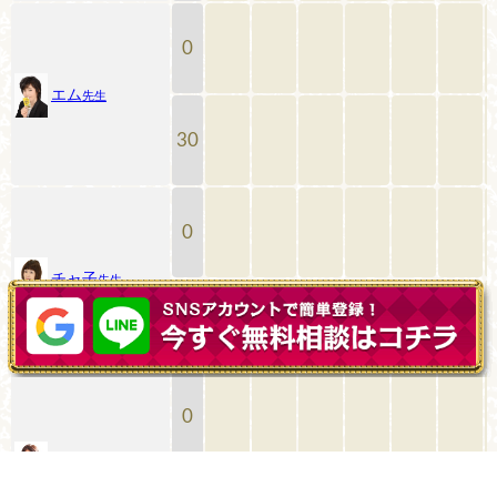
0
エム
先生
30
0
チャ子
先生
30
0
アデル
先生