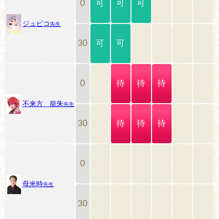
可
可
可
0
ジュピコ
先生
可
可
30
待
待
待
0
不来方 龍朱
先生
待
待
待
30
0
母米時
先生
30