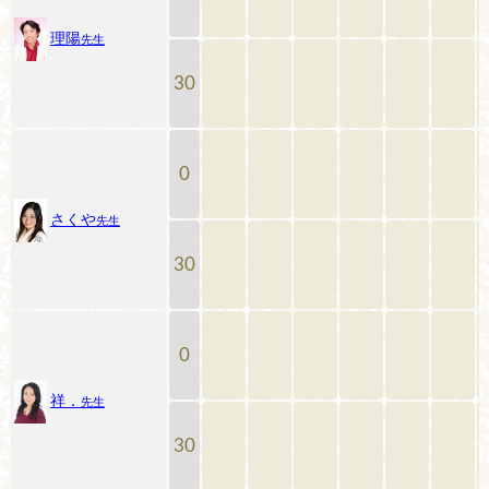
理陽
先生
30
0
さくや
先生
30
0
祥．
先生
30