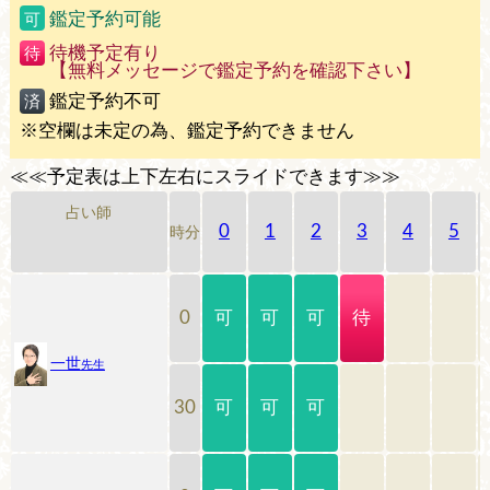
鑑定予約可能
可
待機予定有り
待
【無料メッセージで鑑定予約を確認下さい】
鑑定予約不可
済
※空欄は未定の為、鑑定予約できません
≪≪予定表は上下左右にスライドできます≫≫
占い師
0
1
2
3
4
5
時分
可
可
可
待
0
一世
先生
可
可
可
30