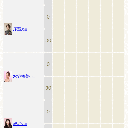
0
序彗
先生
30
0
水谷祐美
先生
30
0
妃絽
先生