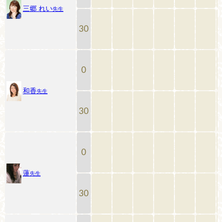
三郷 れい
先生
30
0
和香
先生
30
0
蓮
先生
30