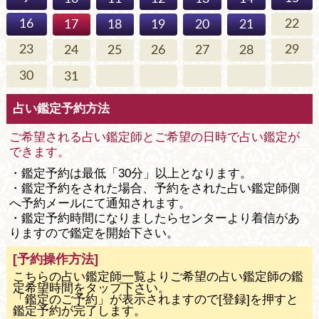
16
22
17
18
19
20
21
23
29
24
25
26
27
28
30
31
占い鑑定予約方法
ご希望される占い鑑定師とご希望の日時で占い鑑定が
できます。
・鑑定予約は最低「30分」以上となります。
・鑑定予約をされた場合、予約をされた占い鑑定師側
へ予約メールにて通知されます。
・鑑定予約時間になりましたらセンターより着信があ
りますので鑑定を開始下さい。
[予約操作方法]
こちらの占い鑑定師一覧よりご希望の占い鑑定師の鑑
定希望時間をタップ下さい。
「鑑定のご予約」が表示されますので[登録]を押すと
鑑定予約が完了します。