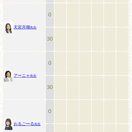
0
天宮月瑚
先生
30
0
アーニャ
先生
30
0
おるごーる
先生