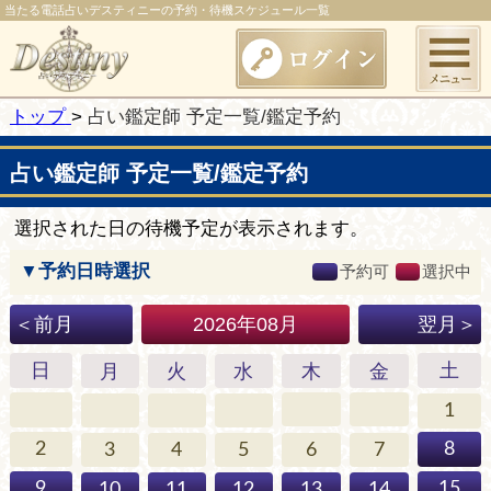
当たる電話占いデスティニーの予約・待機スケジュール一覧
トップ
占い鑑定師 予定一覧/鑑定予約
占い鑑定師 予定一覧/鑑定予約
選択された日の待機予定が表示されます。
▼予約日時選択
予約可
選択中
2026年08月
＜前月
翌月＞
日
土
月
火
水
木
金
1
2
8
3
4
5
6
7
9
15
10
11
12
13
14