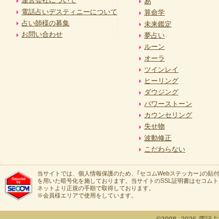
運営会社について
易
電話占いデスティニーについて
算命学
占い師様の募集
未来鑑定
お問い合わせ
夢占い
ルーン
オーラ
ツインレイ
ヒーリング
ダウジング
パワーストーン
カウンセリング
失せ物
波動修正
こだわらない
当サイトでは、個人情報保護のため、｢セコムWebステッカー｣の貼付
を用いた暗号化を施しております。当サイトのSSL証明書はセコム
ネットより正規の手順で取得しております。
※会員様エリアで使用をしています。