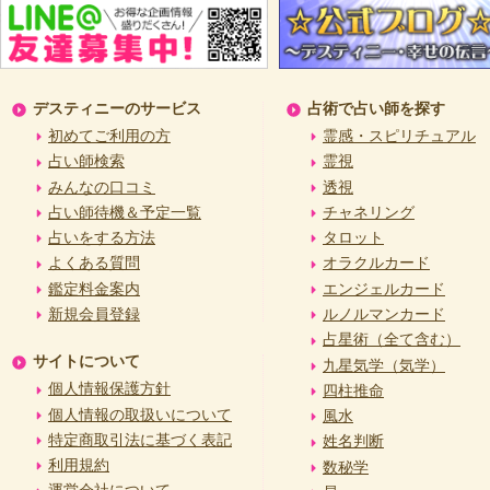
デスティニーのサービス
占術で占い師を探す
初めてご利用の方
霊感・スピリチュアル
占い師検索
霊視
みんなの口コミ
透視
占い師待機＆予定一覧
チャネリング
占いをする方法
タロット
よくある質問
オラクルカード
鑑定料金案内
エンジェルカード
新規会員登録
ルノルマンカード
占星術（全て含む）
サイトについて
九星気学（気学）
個人情報保護方針
四柱推命
個人情報の取扱いについて
風水
特定商取引法に基づく表記
姓名判断
利用規約
数秘学