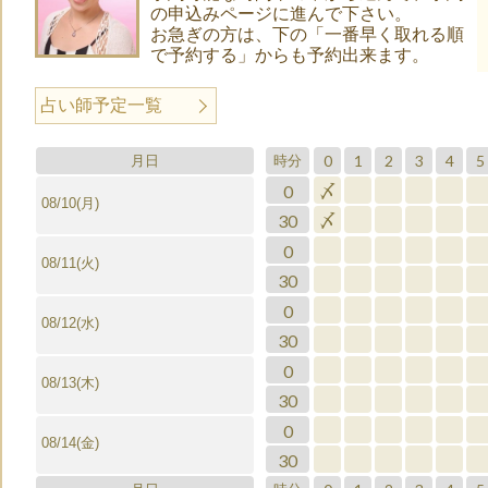
の申込みページに進んで下さい。
お急ぎの方は、下の「一番早く取れる順
で予約する」からも予約出来ます。
占い師予定一覧
0
1
2
3
4
5
月日
時分
0
〆
08/10(月)
30
〆
0
08/11(火)
30
0
08/12(水)
30
0
08/13(木)
30
0
08/14(金)
30