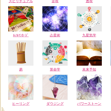
スピリチュアル
霊視
透視
ﾙﾉﾙﾏﾝｶｰﾄﾞ
占星術
九星気学
易
算命学
未来予知
ヒーリング
ダウジング
パワーストーン