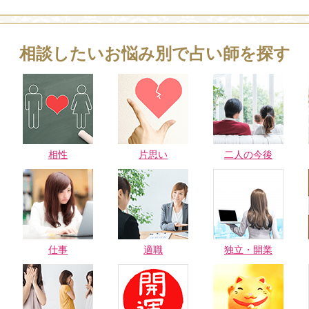
相談したいお悩み別で占い師を探す
相性
片思い
二人の今後
仕事
適職
独立・開業