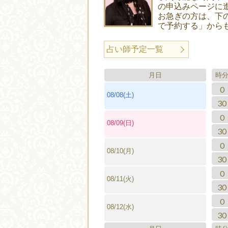
の申込みページに
お急ぎの方は、下
で予約する」から
占い師予定一覧
月日
時
0
08/08(土)
30
0
08/09(日)
30
0
08/10(月)
30
0
08/11(火)
30
0
08/12(水)
30