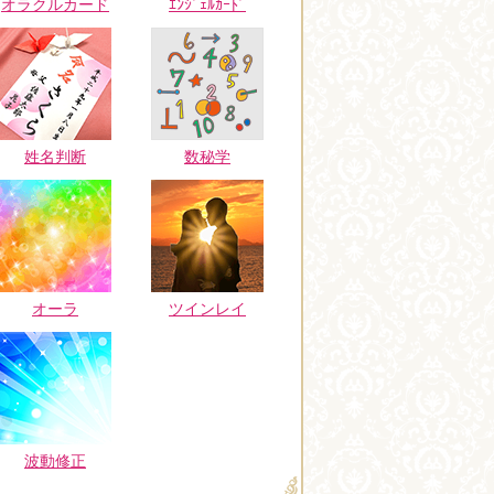
オラクルカード
ｴﾝｼﾞｪﾙｶｰﾄﾞ
姓名判断
数秘学
オーラ
ツインレイ
波動修正