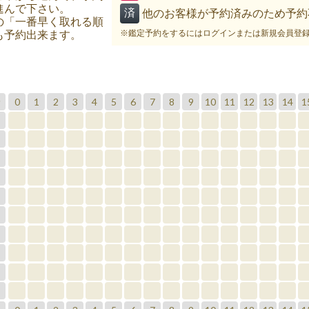
進んで下さい。
済
他のお客様が予約済みのため予約
の「一番早く取れる順
※鑑定予約をするにはログインまたは新規会員登
も予約出来ます。
0
1
2
3
4
5
6
7
8
9
10
11
12
13
14
1
分