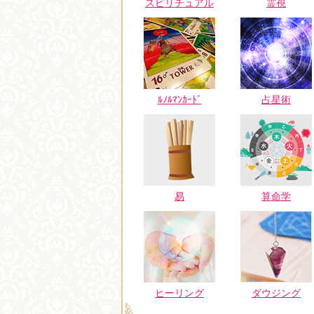
スピリチュアル
霊視
ﾙﾉﾙﾏﾝｶｰﾄﾞ
占星術
易
算命学
ヒーリング
ダウジング