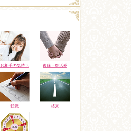
お相手の気持ち
復縁・復活愛
転職
将来