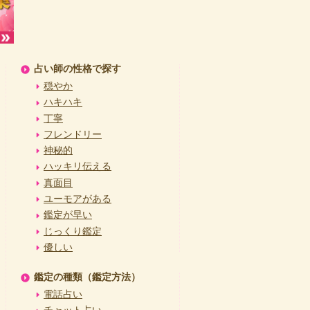
占い師の性格で探す
穏やか
ハキハキ
丁寧
フレンドリー
神秘的
ハッキリ伝える
真面目
ユーモアがある
鑑定が早い
じっくり鑑定
優しい
鑑定の種類（鑑定方法）
電話占い