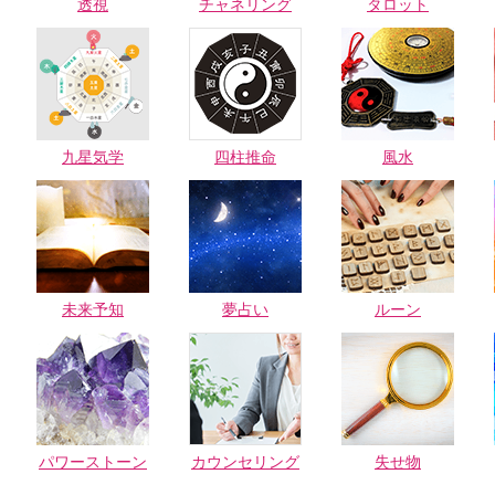
透視
チャネリング
タロット
九星気学
四柱推命
風水
未来予知
夢占い
ルーン
パワーストーン
カウンセリング
失せ物