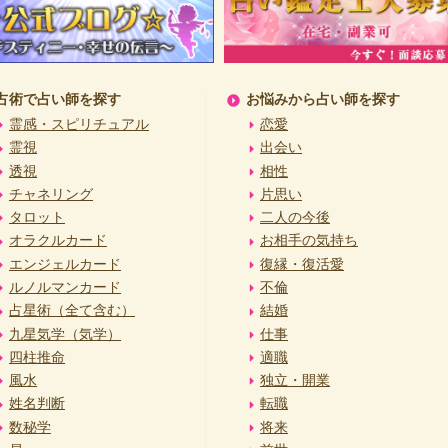
占術で占い師を探す
お悩みから占い師を探す
霊感・スピリチュアル
恋愛
霊視
出会い
透視
相性
チャネリング
片思い
タロット
二人の今後
オラクルカード
お相手の気持ち
エンジェルカード
復縁・復活愛
ルノルマンカード
不倫
占星術（全て含む）
結婚
九星気学（気学）
仕事
四柱推命
適職
風水
独立・開業
姓名判断
転職
数秘学
将来