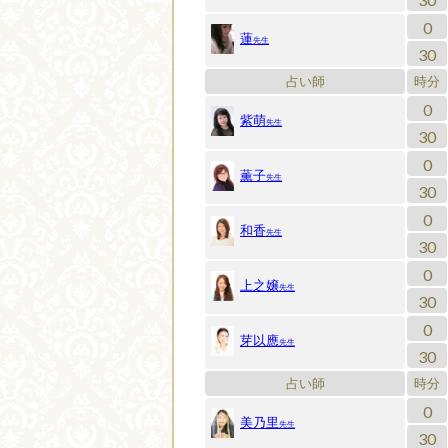
0
蓮
先生
30
占い師
時分
0
紫萌
先生
30
0
薫子
先生
30
0
和香
先生
30
0
上之嬢
先生
30
0
芽以應
先生
30
占い師
時分
0
美乃里
先生
30