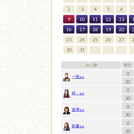
2
3
4
5
6
9
10
11
12
13
16
17
18
19
20
23
24
25
26
27
30
31
占い師
時分
0
一世
先生
30
0
祥．
先生
30
0
真琴
先生
30
0
彩夏
先生
30