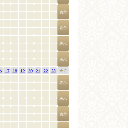
表示
表示
表示
表示
6
17
18
19
20
21
22
23
全て
表示
表示
表示