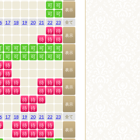
可
可
表示
可
可
6
17
18
19
20
21
22
23
全て
待
待
表示
待
待
待
可
可
可
可
可
可
可
可
表示
可
可
可
可
可
可
可
可
待
待
表示
待
待
待
待
待
待
待
待
表示
待
待
待
待
待
待
待
待
待
表示
待
待
6
17
18
19
20
21
22
23
全て
待
待
待
待
待
待
表示
待
待
待
待
待