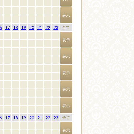
表示
6
17
18
19
20
21
22
23
全て
表示
表示
表示
表示
表示
6
17
18
19
20
21
22
23
全て
表示