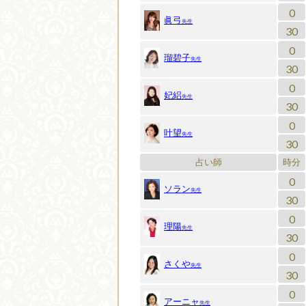
0
眞弓
先生
30
0
瑠碧子
先生
30
0
妃絽
先生
30
0
叶望
先生
30
占い師
時分
0
ソラン
先生
30
0
理陽
先生
30
0
さくや
先生
30
0
アーニャ
先生