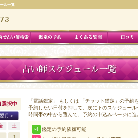
ール一覧
占い師スケジュール一覧
「電話鑑定」 もしくは 「チャット鑑定」の予約
選択中
予約したい日付を押して、次に下のスケジュール
時間帯の中から選んで、予約の申込みページに進
翌月＞
金
土
可
鑑定の予約依頼可能
1