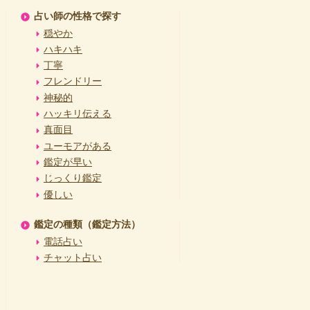
占い師の性格で探す
穏やか
ハキハキ
丁寧
フレンドリー
神秘的
ハッキリ伝える
真面目
ユーモアがある
鑑定が早い
じっくり鑑定
優しい
鑑定の種類（鑑定方法）
電話占い
チャット占い