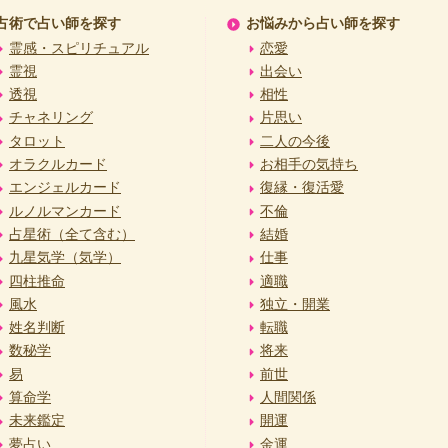
占術で占い師を探す
お悩みから占い師を探す
霊感・スピリチュアル
恋愛
霊視
出会い
透視
相性
チャネリング
片思い
タロット
二人の今後
オラクルカード
お相手の気持ち
エンジェルカード
復縁・復活愛
ルノルマンカード
不倫
占星術（全て含む）
結婚
九星気学（気学）
仕事
四柱推命
適職
風水
独立・開業
姓名判断
転職
数秘学
将来
易
前世
算命学
人間関係
未来鑑定
開運
夢占い
金運