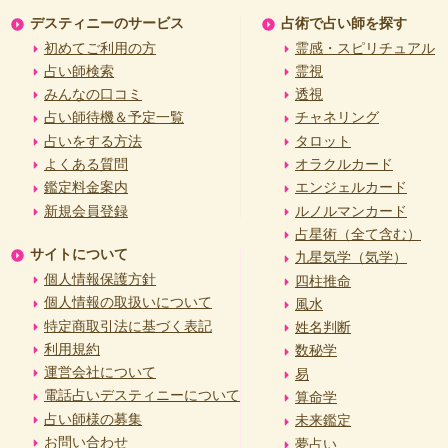
デスティニーのサービス
占術で占い師を探す
初めてご利用の方
霊感・スピリチュアル
占い師検索
霊視
みんなの口コミ
透視
占い師待機＆予定一覧
チャネリング
占いをする方法
タロット
よくある質問
オラクルカード
鑑定料金案内
エンジェルカード
新規会員登録
ルノルマンカード
占星術（全て含む）
サイトについて
九星気学（気学）
個人情報保護方針
四柱推命
個人情報の取扱いについて
風水
特定商取引法に基づく表記
姓名判断
利用規約
数秘学
運営会社について
易
電話占いデスティニーについて
算命学
占い師様の募集
未来鑑定
お問い合わせ
夢占い