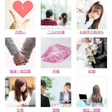
片思い
二人の今後
お相手の気持ち
復縁・復活愛
不倫
結婚
仕事
適職
独立・開業