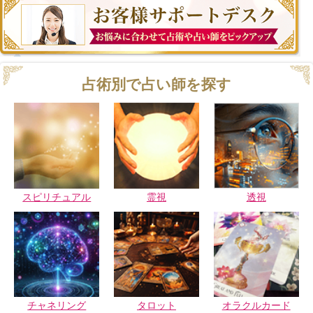
占術別で占い師を探す
スピリチュアル
霊視
透視
チャネリング
タロット
オラクルカード