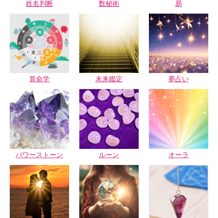
姓名判断
数秘術
易
未来鑑定
算命学
夢占い
パワーストーン
ルーン
オーラ