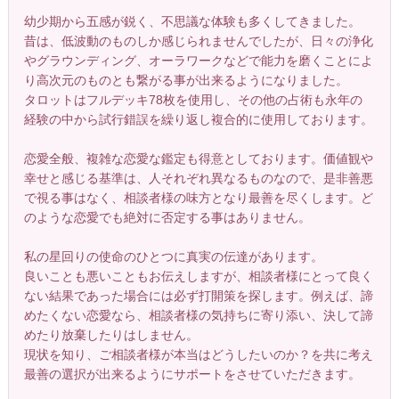
幼少期から五感が鋭く、不思議な体験も多くしてきました。
昔は、低波動のものしか感じられませんでしたが、日々の浄化
やグラウンディング、オーラワークなどで能力を磨くことによ
り高次元のものとも繋がる事が出来るようになりました。
タロットはフルデッキ78枚を使用し、その他の占術も永年の
経験の中から試行錯誤を繰り返し複合的に使用しております。
恋愛全般、複雑な恋愛な鑑定も得意としております。価値観や
幸せと感じる基準は、人それぞれ異なるものなので、是非善悪
で視る事はなく、相談者様の味方となり最善を尽くします。ど
のような恋愛でも絶対に否定する事はありません。
私の星回りの使命のひとつに真実の伝達があります。
良いことも悪いこともお伝えしますが、相談者様にとって良く
ない結果であった場合には必ず打開策を探します。例えば、諦
めたくない恋愛なら、相談者様の気持ちに寄り添い、決して諦
めたり放棄したりはしません。
現状を知り、ご相談者様が本当はどうしたいのか？を共に考え
最善の選択が出来るようにサポートをさせていただきます。