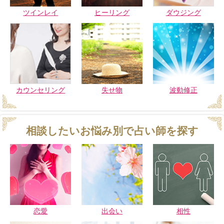
ツインレイ
ヒーリング
ダウジング
カウンセリング
失せ物
波動修正
相談したいお悩み別で占い師を探す
恋愛
出会い
相性