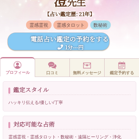
澄
先生
【占い鑑定歴: 21年】
霊感霊視
霊感タロット
数秘術
電話占い鑑定の予約をする
1分---円
プロフィール
口コミ
無料メッセージ
鑑定予約する
鑑定スタイル
ハッキリ伝える/優しい/丁寧
対応可能な占術
霊感霊視・霊感タロット・数秘術・遠隔ヒーリング・浄化