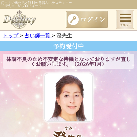
口コミで当たると評判の電話占いデスティニー
「澄先生」のプロフィール
トップ
占い師一覧
澄先生
予約受付中
体調不良のため不安定な待機となっておりますが宜し
くお願いします。（2026年1月）
すみ