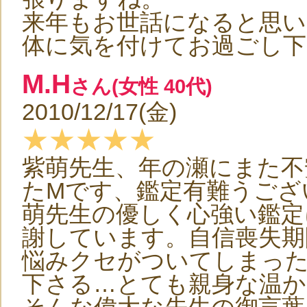
来年もお世話になると思
体に気を付けてお過ごし下
M.H
さん(女性 40代)
2010/12/17(金)
★★★★★
紫萌先生、年の瀬にまた不
たMです、鑑定有難うござ
萌先生の優しく心強い鑑定
謝しています。自信喪失期
悩みクセがついてしまっ
下さる…とても親身な温か