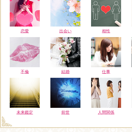
恋愛
出会い
相性
不倫
結婚
仕事
未来鑑定
前世
人間関係