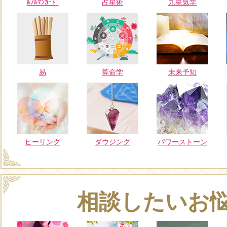
ﾙﾉﾙﾏﾝｶｰﾄﾞ
占星術
九星気学
易
算命学
未来予知
ヒーリング
ダウジング
パワーストーン
相談したいお