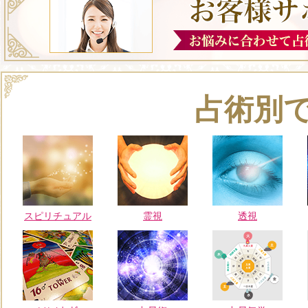
占術別
スピリチュアル
霊視
透視