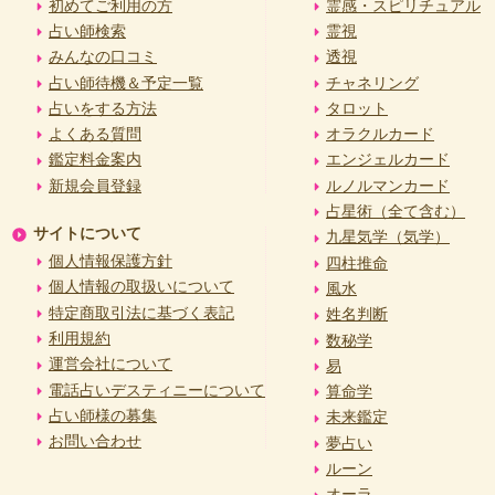
初めてご利用の方
霊感・スピリチュアル
占い師検索
霊視
みんなの口コミ
透視
占い師待機＆予定一覧
チャネリング
占いをする方法
タロット
よくある質問
オラクルカード
鑑定料金案内
エンジェルカード
新規会員登録
ルノルマンカード
占星術（全て含む）
サイトについて
九星気学（気学）
個人情報保護方針
四柱推命
個人情報の取扱いについて
風水
特定商取引法に基づく表記
姓名判断
利用規約
数秘学
運営会社について
易
電話占いデスティニーについて
算命学
占い師様の募集
未来鑑定
お問い合わせ
夢占い
ルーン
オーラ