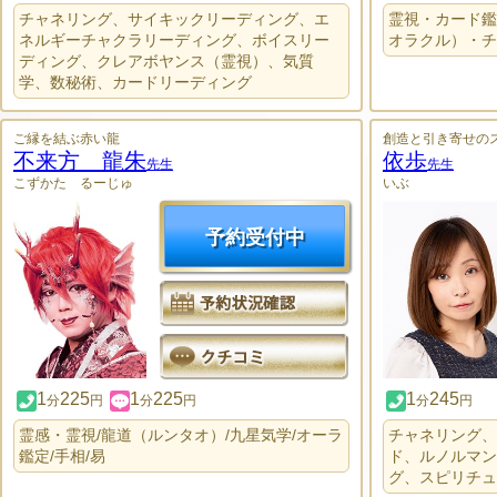
チャネリング、サイキックリーディング、エ
霊視・カード鑑
ネルギーチャクラリーディング、ボイスリー
オラクル）・チ
ディング、クレアボヤンス（霊視）、気質
学、数秘術、カードリーディング
ご縁を結ぶ赤い龍
創造と引き寄せの
不来方 龍朱
依歩
先生
先生
こずかた るーじゅ
いぶ
予約受付中
1
225
1
225
1
245
分
円
分
円
分
円
霊感・霊視/龍道（ルンタオ）/九星気学/オーラ
チャネリング、
鑑定/手相/易
ド、ルノルマン
グ、スピリチュ