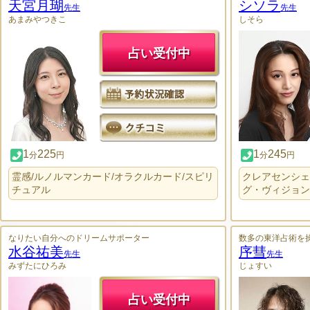
天宮月瑚
シソラ
先生
先生
あまみやつきこ
しそら
占い受付中
1
225
1
245
分
円
分
円
霊感/ルノルマンカード/オラクルカード/スピリ
クレアセンシェ
チュアル
グ・ヴィジョン
なりたい自分へのドリームサポーター
数多の東洋占術を
水谷祐美
序彗
先生
先生
みずたにひろみ
じょすい
占い受付中