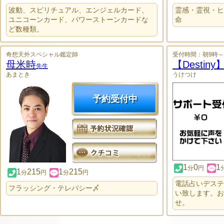
波動、スピリチュアル、エンジェルカード、
霊感・霊視・ヒ
ユニコーンカード、パワーストーンカードな
命
ど数種類。
奇想天外スペシャル鑑定師
受付時間：朝9時～
母米時
【Destin
先生
あまとき
うけつけ
予約受付中
1
0
1
分
円
1
215
1
215
分
円
分
円
電話占いデステ
フラッシング・テレパシー〆
い致します。お
せ。