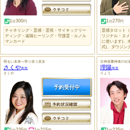
1
300
1
270
分
円
分
円
チャネリング・霊感・霊視・サイキックリー
霊感タロット（
ディング・遠隔ヒーリング・守護霊・ルノル
リジナル・ヌメ
マンカード
に使います)、
式)、ダウジン
明るい未来へ寄り添う巫女
古神道審神者の伝
さくや
理陽
先生
先生
さくや
りょう
予約受付中
1
235
1
215
1
225