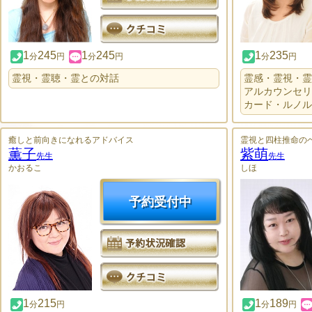
1
245
1
245
1
235
分
円
分
円
分
円
霊視・霊聴・霊との対話
霊感・霊視・霊
アルカウンセリ
カード・ルノル
癒しと前向きになれるアドバイス
霊視と四柱推命の
薫子
紫萌
先生
先生
かおるこ
しほ
予約受付中
1
215
1
189
分
円
分
円