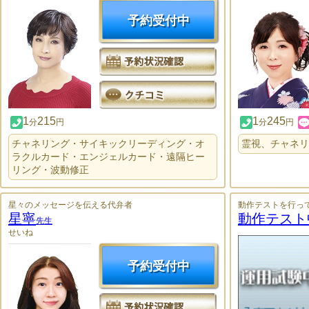
予約受付中
1
215
1
245
分
円
分
円
チャネリング・サイキックリーディング・オ
霊視、チャネリ
ラクルカード・エンジェルカード・遠隔ヒー
リング・波動修正
星々のメッセージを伝える代弁者
動作テストを行っ
星寧
動作テスト
先生
せいね
予約受付中