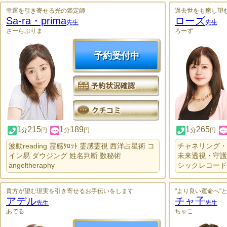
幸運を引き寄せる光の鑑定師
過去世をも癒し望
Sa-ra・prima
ローズ
先生
先生
さーらぷりま
ろーず
予約受付中
1
215
1
189
1
265
分
円
分
円
分
円
波動reading 霊感ﾀﾛｯﾄ 霊感霊視 西洋占星術 コ
チャネリング・
イン易 ダウジング 姓名判断 数秘術
未来透視・守護
angeltheraphy
シックレコード
貴方が望む現実を引き寄せるお手伝いをします
"より良い運命へ"
アデル
チャ子
先生
先生
あでる
ちゃこ