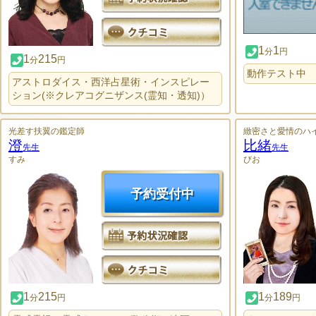
1
1
分
円
1
215
分
円
動作テスト中
アストロダイス・西洋占星術・インスピレー
ション(※クレアコグニザンス(霊知・透知)）
光差す扶翼の鑑定師
緻密さと愛情のハ
澄
比緒
先生
先生
すみ
びお
予約受付中
1
215
1
189
分
円
分
円