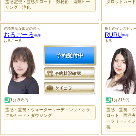
霊感霊視・霊感タロット・数秘術・遠隔ヒー
タロットカード
リング・浄化
純粋無垢な鑑定の調べ
癒しのインスピレ
おるごーる
RURU
先生
先生
おるごーる
るる
予約受付中
1
265
1
215
分
円
分
円
霊感・霊視・ウォーターリーディング・オラ
霊感 霊視 ツ
クルカード・ダウジング
ロット 西洋占
ーラリーデイン
視