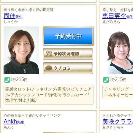
光り輝く未来へ導く愛の鑑定師
癒し整え 好転を
周佳
恵田実空
先生
先
しゅうか
えだみそら
予約受付中
1
215
1
215
分
円
分
円
霊感タロット/チャネリング/霊感/スピリチュア
チャネリング・
ル/アカシックレコード/浄化/オラクルカード/
エネルギーヒー
数理学/姓名判断/
心の霧を晴らす確かなチャネリング
冴えわたるチャネ
Ankh
美咲クララ
先生
あんく
みさきくらら