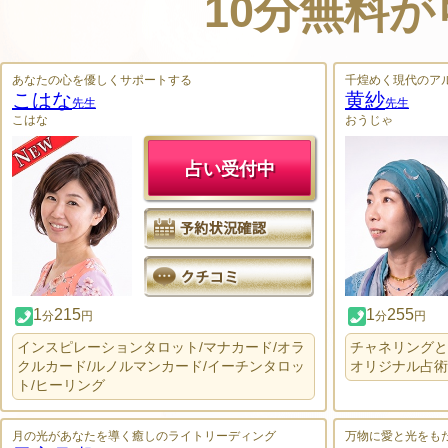
10分無料
あなたの心を優しくサポートする
千煌めく現代のア
こはな
黄紗
先生
先生
こはな
おうじゃ
占い受付中
1
215
1
255
分
円
分
円
インスピレーションタロット/マナカード/オラ
チャネリングと
クルカード/ルノルマンカード/イーチンタロッ
オリジナル占術
ト/ヒーリング
月の光があなたを導く癒しのライトリーディング
万物に愛と光をも