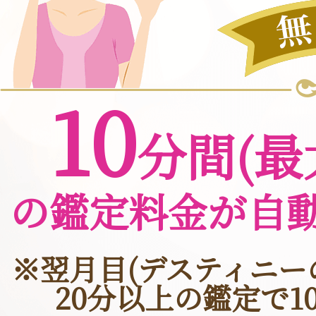
10
分間(最
の鑑定料金が自
※翌月目(デスティニー
20分以上の鑑定で