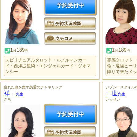
予約受付中
1
189
1
189
分
円
分
円
スピリチュアルタロット・ルノルマンカー
霊感タロット・
ド・西洋占星術・エンジェルカード・ジオマ
命・遠隔ヒーリ
ンシー
降りて来たメッ
疲れた魂を癒す慈愛のチャネリング
ジプシースタイル
祥．
一世
先生
先生
さち
いっせい
予約受付中