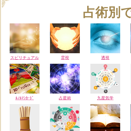
占術別
スピリチュアル
霊視
透視
ﾙﾉﾙﾏﾝｶｰﾄﾞ
占星術
九星気学