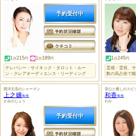
予約受付中
1
215
1
189
1
245
分
円
分
円
分
円
テレパシー・サイキック・タロット・ルー
霊感・霊視、サ
ン・クレアオーディエンス・リーディング
数の高占術で鑑
西洋主流のシャーマン
安心と癒しのスピ
上之嬢
和香
先生
先生
かみのじょう
わか
予約受付中