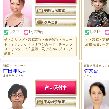
1
225
1
225
1
215
分
円
分
円
分
円
チャネリング・霊感霊視・未来透視・タロッ
易・霊感・霊視
ト・オラクル、ルノルマンカード・チャクラ
潜在意識リーデ
リーリング・潜在意識、刷り込みのブロック
解除・
開運アドバイザー
正統派開運カウン
前田剛広
弥来
先生
先生
まえだたけひろ
みらい
占い受付中