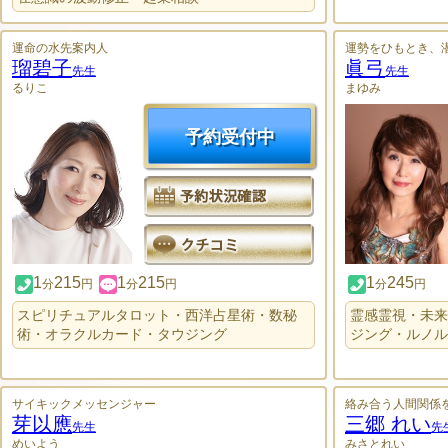
運命の水先案内人
運勢をひもとき、
瑠碧子
眞弓
先生
先生
るりこ
まゆみ
予約受付中
1
215
1
215
1
245
分
円
分
円
分
円
スピリチュアルタロット・西洋占星術・数秘
霊感霊視・未来
術・オラクルカード・タウジング
ジング・ルノル
サイキックメッセンジャー
絡み合う人間関係
芽以應
三郷 れい
先生
先
めいよう
みさとれい