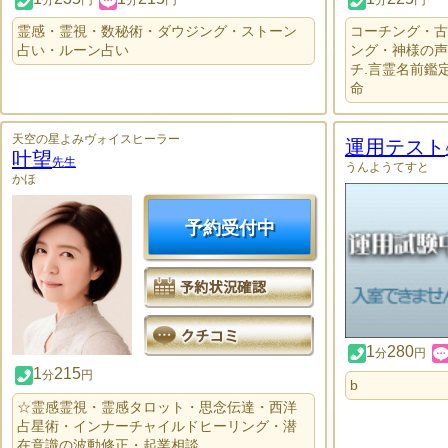
分
円
分
円
分
円
霊感・霊視・数秘術・ダウジング・ストーン
コーチング・古
占い・ルーン占い
ング・神様の声
チ.言霊名前鑑
命
天空の星よみヴォイスヒーラー
運用テスト
叶望
先生
うんようてすと
かほ
予約受付中
1
280
分
円
1
215
分
円
b
☆霊感霊視・霊感タロット・思念伝達・西洋
占星術・インナーチャイルドヒーリング・潜
在意識の波動修正・起業相談