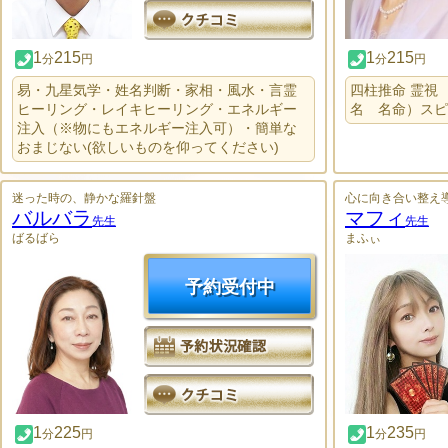
1
215
1
215
分
円
分
円
易・九星気学・姓名判断・家相・風水・言霊
四柱推命 霊視
ヒーリング・レイキヒーリング・エネルギー
名 名命）スピ
注入（※物にもエネルギー注入可）・簡単な
おまじない(欲しいものを仰ってください)
迷った時の、静かな羅針盤
心に向き合い整え
バルバラ
マフィ
先生
先生
ばるばら
まふぃ
予約受付中
1
225
1
235
分
円
分
円