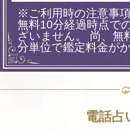
※ご利用時の注意事項
無料10分経過時点で
ざいません。 尚、無
分単位で鑑定料金が
電話占