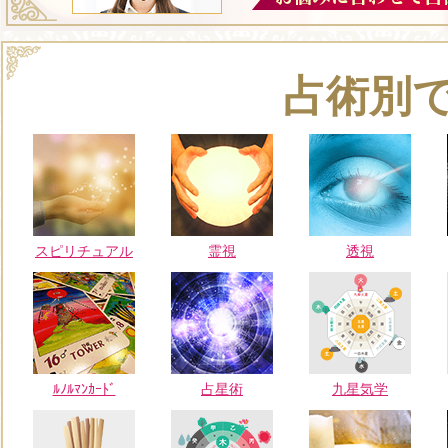
占術別
スピリチュアル
霊視
透視
ﾙﾉﾙﾏﾝｶｰﾄﾞ
占星術
九星気学