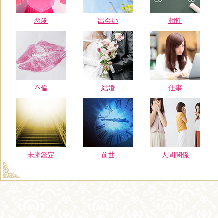
恋愛
出会い
相性
不倫
結婚
仕事
未来鑑定
前世
人間関係