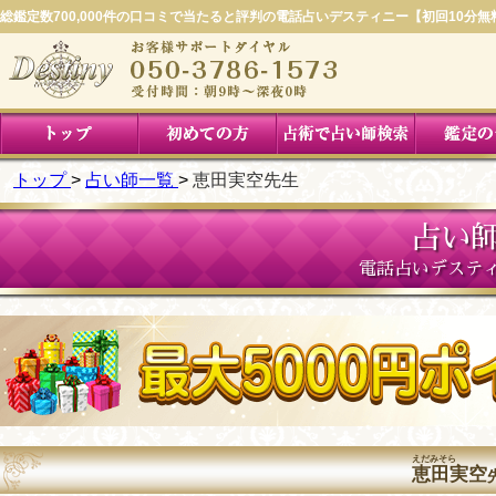
総鑑定数700,000件の口コミで当たると評判の電話占いデスティニー【初回10分無
トップ
占い師一覧
恵田実空先生
占い師
電話占いデステ
えだみそら
恵田実空