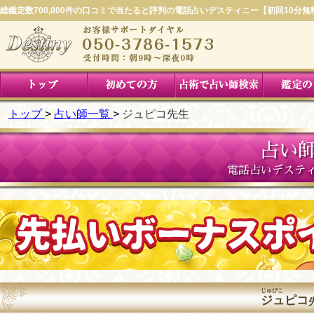
総鑑定数700,000件の口コミで当たると評判の電話占いデスティニー【初回10分無
トップ
占い師一覧
ジュピコ先生
占い師
電話占いデステ
じゅぴこ
ジュピコ