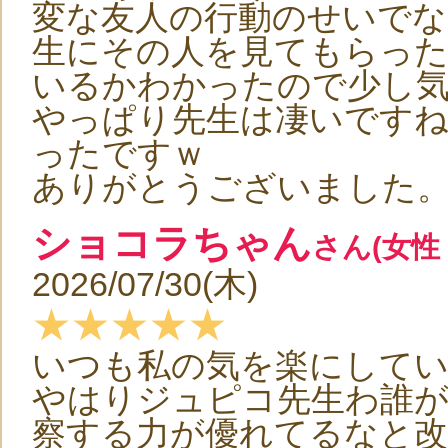
変な友人の行動のせいで
生にその人を見てもらっ
いるかわかったので少し
やっぱり先生は凄いです
ったですｗ
ありがとうございました
ショコラちゃん
さん(女性 
2026/07/30(木)
★★★★★
いつも私の気を楽にして
やはりジュピコ先生わ誰
察する力が優れてるなと