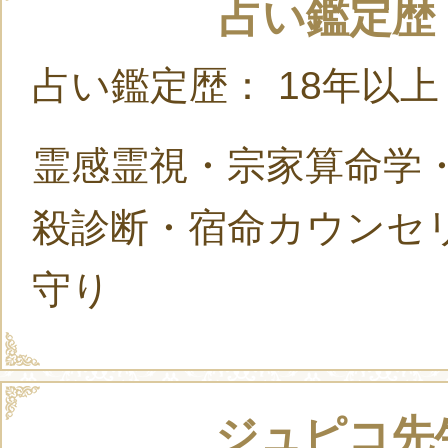
占い鑑定歴
占い鑑定歴： 18年以
霊感霊視・宗家算命学
殺診断・宿命カウンセ
守り
ジュピコ先