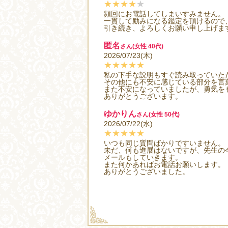
★★★★
★
頻回にお電話してしまいすみません。
一貫して励みになる鑑定を頂けるので
引き続き、よろしくお願い申し上げま
匿名
さん(女性 40代)
2026/07/23(木)
★★★★★
私の下手な説明もすぐ読み取っていた
その他にも不安に感じている部分を言
また不安になっていましたが、勇気を
ありがとうございます。
ゆかりん
さん(女性 50代)
2026/07/22(水)
★★★★★
いつも同じ質問ばかりですいません。
未だ、何も進展はないですが、先生の
メールもしていきます。
また何かあればお電話お願いします。
ありがとうございました。