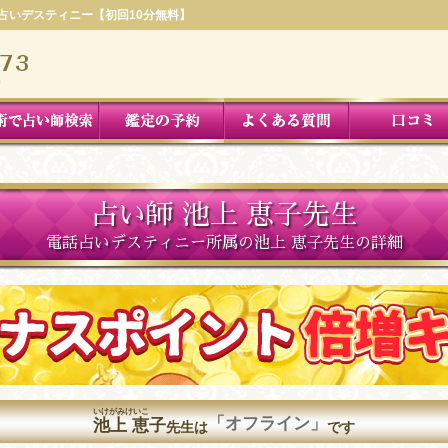
話占いデスティニー【初回10分無料】
占い師 池上 恵子先生
電話占いデスティニー所属の池上 恵子先生の詳細
いけがみけいこ
「オフライン」
池上 恵子
先生は
です