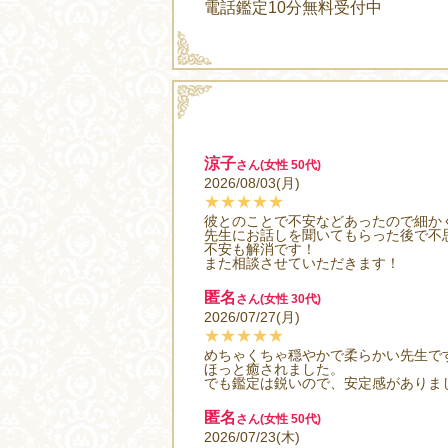
電話鑑定10分無料受付中
涼子
さん(女性 50代)
2026/08/03(月)
★★★★★
彼とのことで不安などあったので細か
先生にお話しを聞いてもらった後で不
不安も解消です！
また相談させていただきます！
匿名
さん(女性 30代)
2026/07/27(月)
★★★★★
めちゃくちゃ穏やかで柔らかい先生で
ほっと癒されました。
でも鑑定は鋭いので、安定感がありま
匿名
さん(女性 50代)
2026/07/23(木)