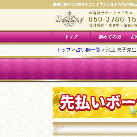
総鑑定数700,000件の口コミで当たると評判の電
トップ
占い師一覧
池上 恵子先生