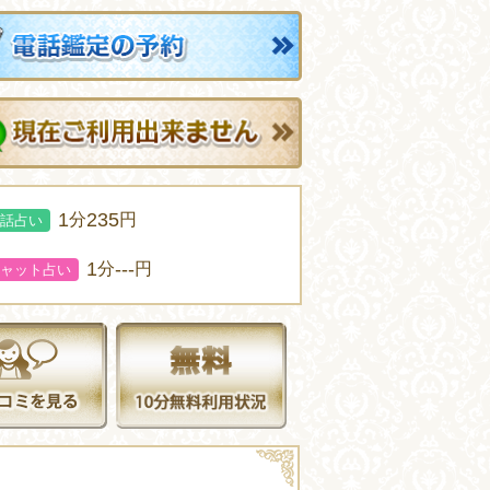
1
235
分
円
話占い
1
---
分
円
ャット占い