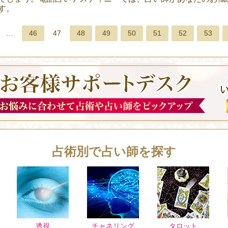
す。
…
46
47
48
49
50
51
52
53
占術別で占い師を探す
透視
チャネリング
タロット