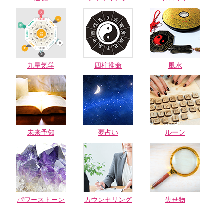
九星気学
四柱推命
風水
未来予知
夢占い
ルーン
パワーストーン
カウンセリング
失せ物