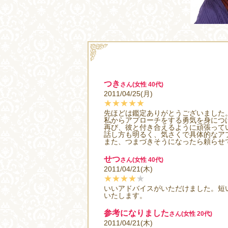
つき
さん(女性 40代)
2011/04/25(月)
★★★★★
先ほどは鑑定ありがとうございました
私からアプローチをする勇気を身につ
再び、彼と付き合えるように頑張って
話し方も明るく、気さくで具体的なア
また、つまづきそうになったら頼らせ
せつ
さん(女性 40代)
2011/04/21(木)
★★★★
★
いいアドバイスがいただけました。短
いたします。
参考になりました
さん(女性 20代)
2011/04/21(木)