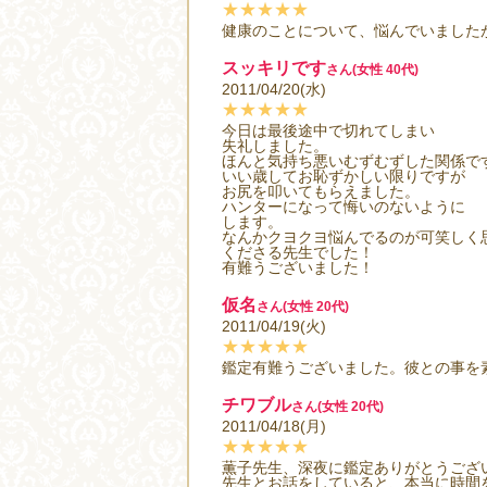
★★★★★
健康のことについて、悩んでいました
スッキリです
さん(女性 40代)
2011/04/20(水)
★★★★★
今日は最後途中で切れてしまい
失礼しました。
ほんと気持ち悪いむずむずした関係で
いい歳してお恥ずかしい限りですが
お尻を叩いてもらえました。
ハンターになって悔いのないように
します。
なんかクヨクヨ悩んでるのが可笑しく
くださる先生でした！
有難うございました！
仮名
さん(女性 20代)
2011/04/19(火)
★★★★★
鑑定有難うございました。彼との事を素
チワブル
さん(女性 20代)
2011/04/18(月)
★★★★★
薫子先生、深夜に鑑定ありがとうござ
先生とお話をしていると、本当に時間