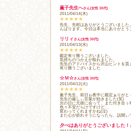
薫子先生へ
さん(女性 30代)
2011/04/14(木)
★★★★★
先生、先程はありがとうございました
んばります。今日は本当にありがとう
リリィ
さん(女性 30代)
2011/04/13(水)
★★★★★
鑑定有り難うございました。
気持ちのつかえが取れました。
先生のアドバイスから沢山ヒントを貰
有り難うございました
☆Ｍ☆
さん(女性 30代)
2011/04/12(火)
★★★★★
薫子先生、前日ゎ夜中に鑑定ぁりがと
先生の厳しぃ言葉が効きました(笑)
次の日に元彼に会って、また付き合ぅ
色々不安だらけですけど…
変わってくれますかね(泣)
また心が折れそうになったら、話聞ぃ
夕べはありがとうございました！