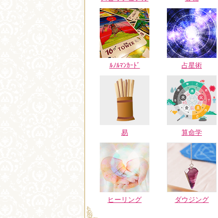
ﾙﾉﾙﾏﾝｶｰﾄﾞ
占星術
易
算命学
ヒーリング
ダウジング