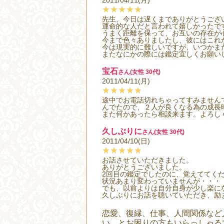
2011/04/11(月)
★★★★★
先生、今日は遅くまでありがとうござ
運命的な人だと言われて嬉しかったで
うまく距離を保って、お互いの存在が
今まで色々ありましたし、彼にはこれ
今は現実的に難しいですが、いつかま
またなにかの際には鑑定宜しくお願い
宝石
さん(女性 30代)
2011/04/11(月)
★★★★★
途中でお電話切れちゃってすみません
んでたので、２人が良くなる為の成長
また何かあったら相談来ます。よろし
久しぶりに
さん(女性 30代)
2011/04/10(日)
★★★★★
お話させていただきました。
ありがとうございました。
2回目の鑑定でしたのに、覚えててく
状況あまり変わっていませんが・・・
でも、以前よりは自分自身が少し楽に
久しぶりにお話を聴いていただき、励
恋愛、復縁、仕事、人間関係など
い、とお困りの方もいらっしゃる