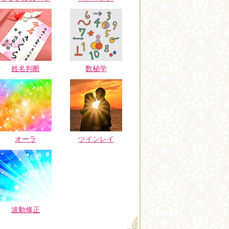
姓名判断
数秘学
オーラ
ツインレイ
波動修正