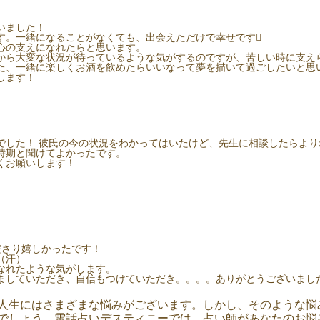
いました！
す。一緒になることがなくても、出会えただけで幸せです
心の支えになれたらと思います。
から大変な状況が待っているような気がするのですが、苦しい時に支え
た、一緒に楽しくお酒を飲めたらいいなって夢を描いて過ごしたいと思
します！
でした！ 彼氏の今の状況をわかってはいたけど、先生に相談したらよ
時期と聞けてよかったです。
くお願いします！
ださり嬉しかったです！
（汗）
なれたような気がします。
ましていただき、自信もつけていただき。。。。ありがとうございまし
人生にはさまざまな悩みがございます。しかし、そのような悩
でしょう。電話占いデスティニーでは、占い師があなたのお悩