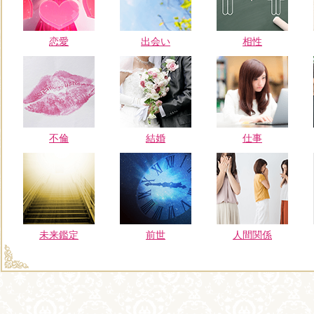
恋愛
出会い
相性
不倫
結婚
仕事
未来鑑定
前世
人間関係