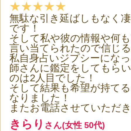
★★★★★
無駄な引き延ばしもなく
です！
そして私や彼の情報や何
言い当てられたので信じ
私自身占いジプシーにな
師さんに鑑定をしてもら
のは2人目でした！
そして結果も希望が持て
なりました！
またお電話させていただ
きらり
さん(女性 50代)