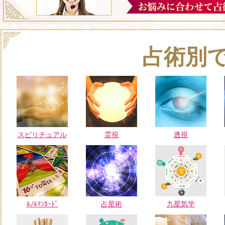
占術別
スピリチュアル
霊視
透視
ﾙﾉﾙﾏﾝｶｰﾄﾞ
占星術
九星気学