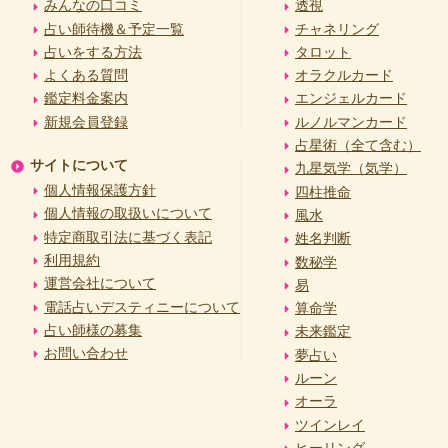
みんなの口コミ
透視
占い師待機＆予定一覧
チャネリング
占いをする方法
タロット
よくある質問
オラクルカード
鑑定料金案内
エンジェルカード
新規会員登録
ルノルマンカード
占星術（全て含む）
サイトについて
九星気学（気学）
個人情報保護方針
四柱推命
個人情報の取扱いについて
風水
特定商取引法に基づく表記
姓名判断
利用規約
数秘学
運営会社について
易
電話占いデスティニーについて
算命学
占い師様の募集
未来鑑定
お問い合わせ
夢占い
ルーン
オーラ
ツインレイ
ヒーリング