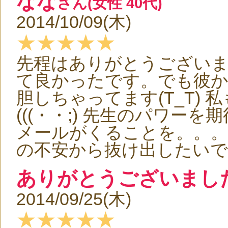
なな
さん(女性 40代)
2014/10/09(木)
★★★★★
先程はありがとうござい
て良かったです。でも彼
胆しちゃってます(T_T)
(((・・;) 先生のパワ
メールがくることを。。。宜
の不安から抜け出したいで
ありがとうございまし
2014/09/25(木)
★★★★★