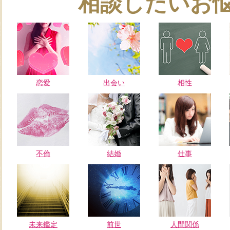
相談したいお
恋愛
出会い
相性
不倫
結婚
仕事
未来鑑定
前世
人間関係