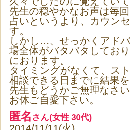
久々でしたのに覚えてい
先生の穏やかなお声は毎回
占いというより、カウン
す。
しかし…、せっかくアド
場全体がバタバタしており
におります。
タイミングがなくて、ス
相談できる日までに結果
先生もどうかご無理なさ
お体ご自愛下さい。
匿名
さん(女性 30代)
2014/11/11(火)