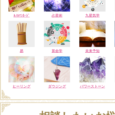
ﾙﾉﾙﾏﾝｶｰﾄﾞ
占星術
九星気学
易
算命学
未来予知
ヒーリング
ダウジング
パワーストーン