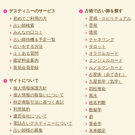
デスティニーのサービス
占術で占い師を探す
初めてご利用の方
霊感・スピリチュアル
占い師検索
霊視
みんなの口コミ
透視
占い師待機＆予定一覧
チャネリング
占いをする方法
タロット
よくある質問
オラクルカード
鑑定料金案内
エンジェルカード
新規会員登録
ルノルマンカード
占星術（全て含む）
サイトについて
九星気学（気学）
個人情報保護方針
四柱推命
個人情報の取扱いについて
風水
特定商取引法に基づく表記
姓名判断
利用規約
数秘学
運営会社について
易
電話占いデスティニーについて
算命学
占い師様の募集
未来鑑定