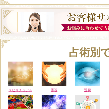
占術別
スピリチュアル
霊視
透視