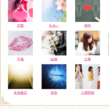
恋愛
出会い
相性
不倫
結婚
仕事
未来鑑定
前世
人間関係