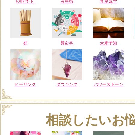
ﾙﾉﾙﾏﾝｶｰﾄﾞ
占星術
九星気学
易
算命学
未来予知
ヒーリング
ダウジング
パワーストーン
相談したいお