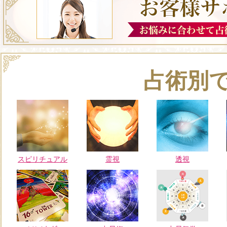
占術別
スピリチュアル
霊視
透視