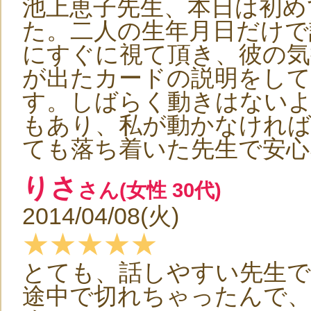
池上恵子先生、本日は初め
た。二人の生年月日だけで
にすぐに視て頂き、彼の気
が出たカードの説明をして
す。しばらく動きはないよ
もあり、私が動かなけれ
ても落ち着いた先生で安心
りさ
さん(女性 30代)
2014/04/08(火)
★★★★★
とても、話しやすい先生で
途中で切れちゃったんで