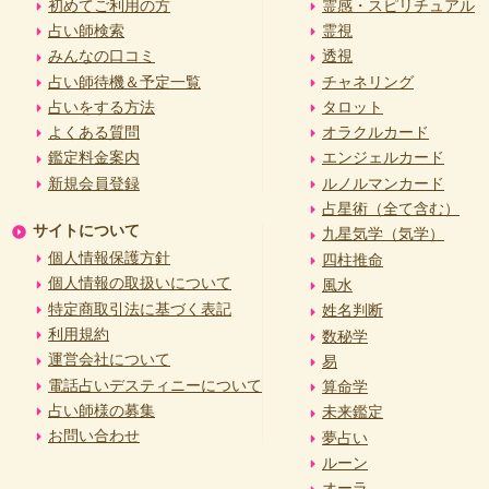
初めてご利用の方
霊感・スピリチュアル
占い師検索
霊視
みんなの口コミ
透視
占い師待機＆予定一覧
チャネリング
占いをする方法
タロット
よくある質問
オラクルカード
鑑定料金案内
エンジェルカード
新規会員登録
ルノルマンカード
占星術（全て含む）
サイトについて
九星気学（気学）
個人情報保護方針
四柱推命
個人情報の取扱いについて
風水
特定商取引法に基づく表記
姓名判断
利用規約
数秘学
運営会社について
易
電話占いデスティニーについて
算命学
占い師様の募集
未来鑑定
お問い合わせ
夢占い
ルーン
オーラ