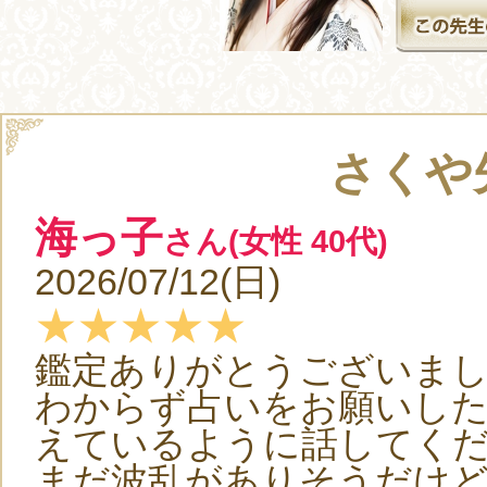
さくや
海っ子
さん(女性 40代)
2026/07/12(日)
★★★★★
鑑定ありがとうございま
わからず占いをお願いし
えているように話してく
まだ波乱がありそうだけ