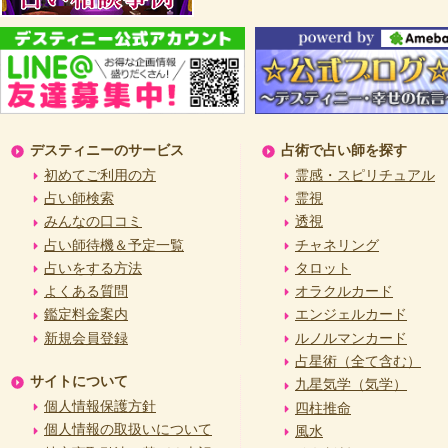
デスティニーのサービス
占術で占い師を探す
初めてご利用の方
霊感・スピリチュアル
占い師検索
霊視
みんなの口コミ
透視
占い師待機＆予定一覧
チャネリング
占いをする方法
タロット
よくある質問
オラクルカード
鑑定料金案内
エンジェルカード
新規会員登録
ルノルマンカード
占星術（全て含む）
サイトについて
九星気学（気学）
個人情報保護方針
四柱推命
個人情報の取扱いについて
風水