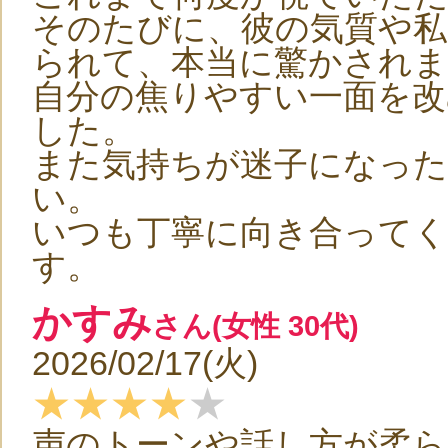
そのたびに、彼の気質や私
られて、本当に驚かされま
自分の焦りやすい一面を
した。
また気持ちが迷子になっ
い。
いつも丁寧に向き合って
す。
かすみ
さん(女性 30代)
2026/02/17(火)
★★★★
★
声のトーンや話し方が柔ら