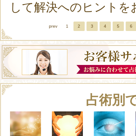
して解決へのヒントを
prev
1
2
3
4
5
6
占術別