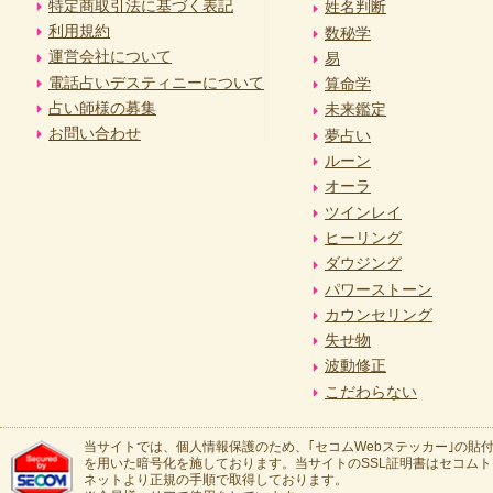
特定商取引法に基づく表記
姓名判断
利用規約
数秘学
運営会社について
易
電話占いデスティニーについて
算命学
占い師様の募集
未来鑑定
お問い合わせ
夢占い
ルーン
オーラ
ツインレイ
ヒーリング
ダウジング
パワーストーン
カウンセリング
失せ物
波動修正
こだわらない
当サイトでは、個人情報保護のため、｢セコムWebステッカー｣の貼付
を用いた暗号化を施しております。当サイトのSSL証明書はセコム
ネットより正規の手順で取得しております。