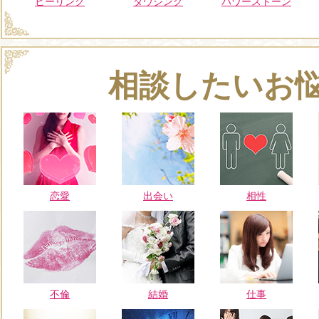
ヒーリング
ダウジング
パワーストーン
相談したいお
恋愛
出会い
相性
不倫
結婚
仕事