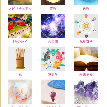
スピリチュアル
霊視
透視
ﾙﾉﾙﾏﾝｶｰﾄﾞ
占星術
九星気学
易
算命学
未来予知