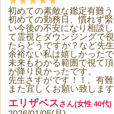
★★★★★
初めての素敵な鑑定有難う
初めての勤務日、慣れず緊
い今後の不安になり相談し
て霊視とダウンジングで視
たらどうですか？など先
余裕ない私は嬉しかったで
未来もわかる範囲で視て頂
が降り良かったです。
先生さすがです！！。有難
また宜しくお願い致しま
エリザベス
さん(女性 40代)
2026/01/05(月)