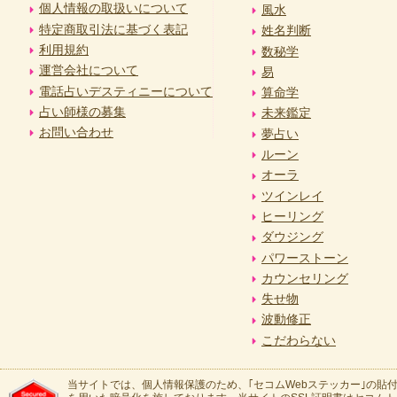
個人情報の取扱いについて
風水
特定商取引法に基づく表記
姓名判断
利用規約
数秘学
運営会社について
易
電話占いデスティニーについて
算命学
占い師様の募集
未来鑑定
お問い合わせ
夢占い
ルーン
オーラ
ツインレイ
ヒーリング
ダウジング
パワーストーン
カウンセリング
失せ物
波動修正
こだわらない
当サイトでは、個人情報保護のため、｢セコムWebステッカー｣の貼付