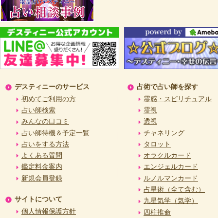
デスティニーのサービス
占術で占い師を探す
初めてご利用の方
霊感・スピリチュアル
占い師検索
霊視
みんなの口コミ
透視
占い師待機＆予定一覧
チャネリング
占いをする方法
タロット
よくある質問
オラクルカード
鑑定料金案内
エンジェルカード
新規会員登録
ルノルマンカード
占星術（全て含む）
サイトについて
九星気学（気学）
個人情報保護方針
四柱推命