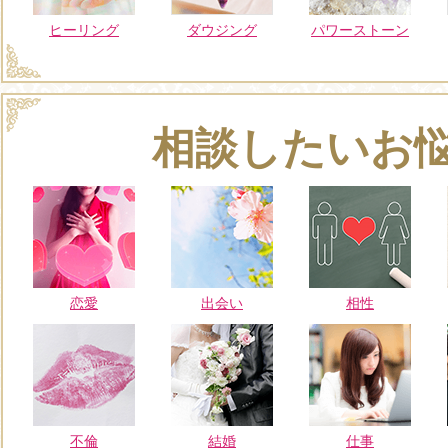
ヒーリング
ダウジング
パワーストーン
相談したいお
恋愛
出会い
相性
不倫
結婚
仕事