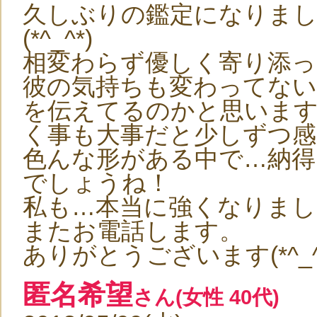
久しぶりの鑑定になりま
(*^_^*)
相変わらず優しく寄り添っ
彼の気持ちも変わってな
を伝えてるのかと思いま
く事も大事だと少しずつ感
色んな形がある中で…納
でしょうね！
私も…本当に強くなりました
またお電話します。
ありがとうございます(*^_^
匿名希望
さん(女性 40代)