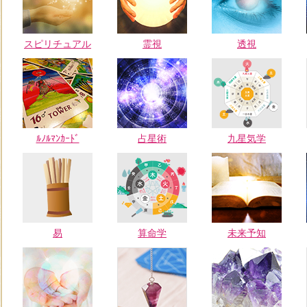
スピリチュアル
霊視
透視
ﾙﾉﾙﾏﾝｶｰﾄﾞ
占星術
九星気学
易
算命学
未来予知