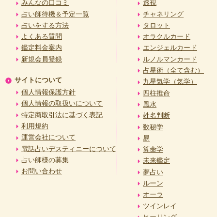
みんなの口コミ
透視
占い師待機＆予定一覧
チャネリング
占いをする方法
タロット
よくある質問
オラクルカード
鑑定料金案内
エンジェルカード
新規会員登録
ルノルマンカード
占星術（全て含む）
サイトについて
九星気学（気学）
個人情報保護方針
四柱推命
個人情報の取扱いについて
風水
特定商取引法に基づく表記
姓名判断
利用規約
数秘学
運営会社について
易
電話占いデスティニーについて
算命学
占い師様の募集
未来鑑定
お問い合わせ
夢占い
ルーン
オーラ
ツインレイ
ヒーリング