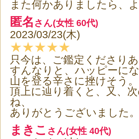
また何かありましたら、よろ
匿名
さん(女性 60代)
2023/03/23(木)
★★★★★
只今は、ご鑑定くださり
すんなりと、ハッピーに
山を登る辛さに挫けそう。
頂上に辿り着くと、又、次
ね、
ありがとうございました
まきこ
さん(女性 40代)