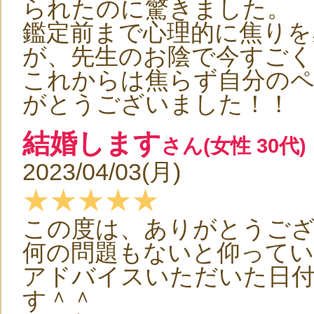
られたのに驚きました。
鑑定前まで心理的に焦りを
が、先生のお陰で今すごく
これからは焦らず自分の
がとうございました！！
結婚します
さん(女性 30代)
2023/04/03(月)
★★★★★
この度は、ありがとうご
何の問題もないと仰って
アドバイスいただいた日
す＾＾