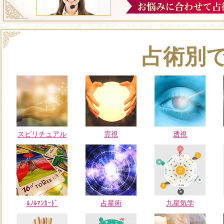
占術別
スピリチュアル
霊視
透視
ﾙﾉﾙﾏﾝｶｰﾄﾞ
占星術
九星気学