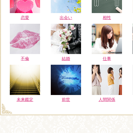
恋愛
出会い
相性
不倫
結婚
仕事
未来鑑定
前世
人間関係