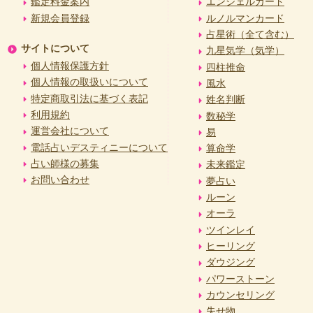
鑑定料金案内
エンジェルカード
新規会員登録
ルノルマンカード
占星術（全て含む）
サイトについて
九星気学（気学）
個人情報保護方針
四柱推命
個人情報の取扱いについて
風水
特定商取引法に基づく表記
姓名判断
利用規約
数秘学
運営会社について
易
電話占いデスティニーについて
算命学
占い師様の募集
未来鑑定
お問い合わせ
夢占い
ルーン
オーラ
ツインレイ
ヒーリング
ダウジング
パワーストーン
カウンセリング
失せ物