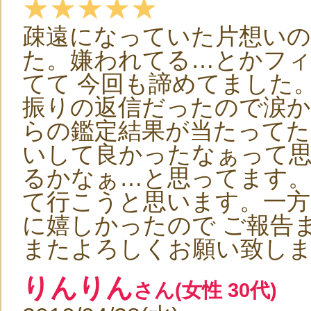
★★★★★
疎遠になっていた片想い
た。嫌われてる…とかフ
てて 今回も諦めてました
振りの返信だったので涙か
らの鑑定結果が当たってた
いして良かったなぁって
るかなぁ…と思ってます
て行こうと思います。一
に嬉しかったので ご報告
またよろしくお願い致し
りんりん
さん(女性 30代)