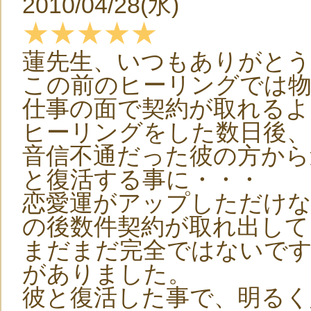
2010/04/28(水)
★★★★★
蓮先生、いつもありがと
この前のヒーリングでは
仕事の面で契約が取れるよ
ヒーリングをした数日後、
音信不通だった彼の方から
と復活する事に・・・
恋愛運がアップしただけな
の後数件契約が取れ出して
まだまだ完全ではないです
がありました。
彼と復活した事で、明るく