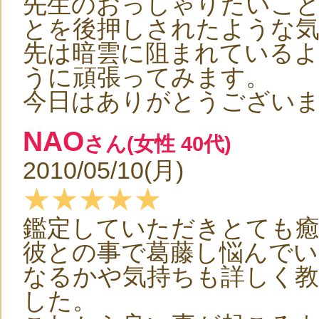
先生のおっしゃりたいこと
とを後押しされたような
先は暗雲に阻まれている
うに頑張ってみます。
今日はありがとうござい
NAO
さん(女性 40代)
2010/05/10(月)
★★★★★
鑑定していただきとても
彼との事で葛藤し悩んでい
なるかや気持ちも詳しく
した。