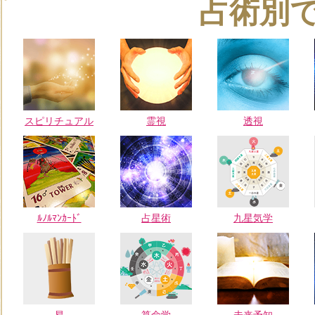
占術別
スピリチュアル
霊視
透視
ﾙﾉﾙﾏﾝｶｰﾄﾞ
占星術
九星気学
易
算命学
未来予知